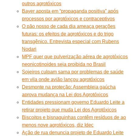
outros agrotóxicos
Bayer aposta em “propaganda positiva” após
processos por agrotóxicos e contraceptivos
O pão nosso de cada dia ameaça gerações
futuras: os efeitos de agrotóxicos e do trigo
transgênico. Entrevista especial com Rubens
Nodari
MPF quer que pulverização aérea de agrotóxicos
neonicotinoides seja proibida no Brasil
Sojeiros culpam sarna por problemas de saúde
em vila onde avião lançou agrotóxicos
Desmonte na proteção: Assembleia gaúcha
aprova mudança na Lei dos Agrotóxicos
Entidades pressionam governo Eduardo Leite a
retirar projeto que muda Lei dos Agrotóxicos
Biscoitos e bisnaguinhas contêm resíduos de ao
menos nove agrotóxicos, diz Idec
Ação de rua denuncia projeto de Eduardo Leite