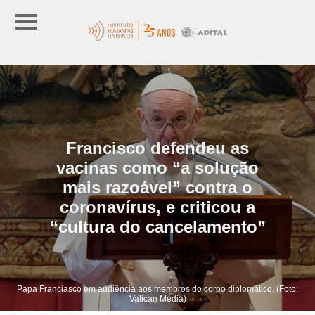
Francisco defendeu as
vacinas como “a solução
mais razoável” contra o
coronavírus, e criticou a
“cultura do cancelamento”
Papa Franciasco em audiência aos membros do corpo diplomático. (Foto:
Vatican Media)