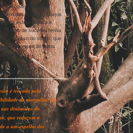
nsumo, que reduzem a
spelho dos próprios desejos
nto da esfera pública e
té o sonho de sucesso tenha
 pelo sucesso do sonho, que
través da inserção plena
nsumo
.
usão é trocada pela
ibilidade de mergulhar no
e nas dinâmicas do
o, que reduzem a
ade a um espelho dos