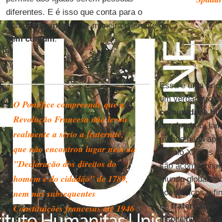
diferentes. E é isso que conta para o
Pontífice: participar de maneira diferente do
bem comum
.
Essa é uma encíc
um verdadeiro c
O Pontífice compreende que a
comunidade h
Revolução Francesa não levou
aprofunda-o, lam
realmente a sério a fraternité,
mundo nada apre
que não encontrou lugar nem na
século XX. Os co
"Declaração dos direitos do
são acompanhado
homem e do cidadão" de 1789,
mundo globaliza
nem nas subsequentes
econômicos e fi
de
fraternidade
Constituições francesas até 1946
disponibilidade 