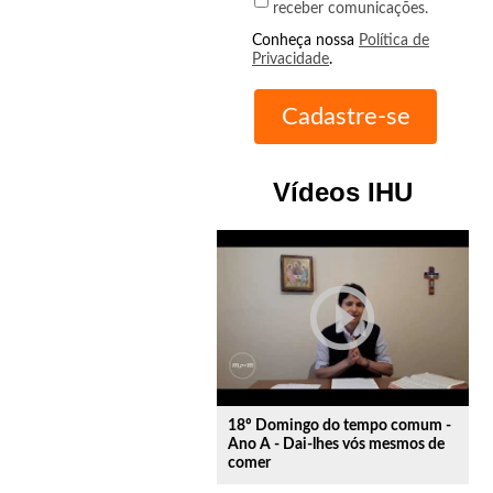
receber comunicações.
Conheça nossa
Política de
Privacidade
.
Vídeos IHU
play_circle_outline
18º Domingo do tempo comum -
Ano A - Dai-lhes vós mesmos de
comer