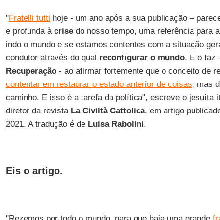
"
Fratelli tutti
hoje - um ano após a sua publicação – parec
e profunda à
crise
do nosso tempo, uma referência para a
indo o mundo e se estamos contentes com a situação gera
condutor através do qual
reconfigurar o mundo
. E o fa
Recuperação
- ao afirmar fortemente que o conceito de 
contentar em restaurar o estado anterior de coisas
, mas d
caminho. E isso é a tarefa da política", escreve o jesuíta i
diretor da revista
La Civiltà Cattolica
, em artigo publicad
2021. A tradução é de
Luisa Rabolini
.
Eis o artigo.
"Rezemos por todo o mundo, para que haja uma grande
fr