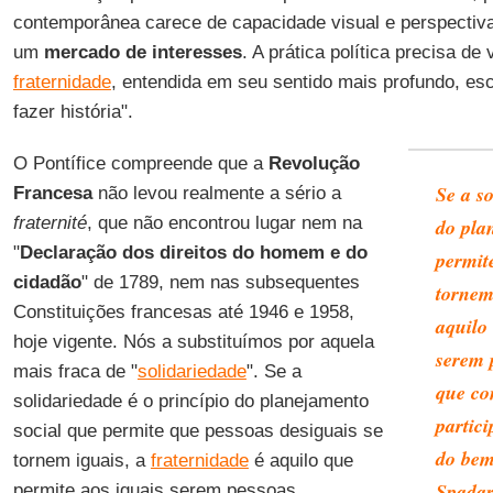
contemporânea carece de capacidade visual e perspectiv
um
mercado de interesses
. A prática política precisa de
fraternidade
, entendida em seu sentido mais profundo, es
fazer história".
O Pontífice compreende que a
Revolução
Se a so
Francesa
não levou realmente a sério a
fraternité
, que não encontrou lugar nem na
do pla
"
Declaração dos direitos do homem e do
permit
cidadão
" de 1789, nem nas subsequentes
tornem
Constituições francesas até 1946 e 1958,
aquilo
hoje vigente. Nós a substituímos por aquela
serem p
mais fraca de "
solidariedade
". Se a
que co
solidariedade é o princípio do planejamento
partic
social que permite que pessoas desiguais se
do be
tornem iguais, a
fraternidade
é aquilo que
Spada
permite aos iguais serem pessoas