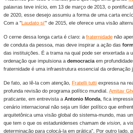
palavras teve início, em 13 de março de 2013, o pontifica
de 2020, esse desejo assumiu a forma de uma carta encícli
Com a "
Laudato si'
" de 2015, ele oferece uma visão alter
O cerne dessa longa carta é claro: a
fraternidade
não apen
de conduta da pessoa, mas deve inspirar a ação das
for
das instituições. É a trama na qual pode ser enxertada a u
ordenação que impulsiona a
democracia
em profundidade.
fraternidade é uma infraestrutura essencial da ordenação 
De fato, ao lê-la com atenção,
Fratelli tutti
expressa na rea
profunda revisão do programa político mundial.
Amitav Gh
praticante, em entrevista a
Antonio Monda
, fica impress
cenário internacional não seja um líder político que enfre
arquitetônica uma visão global do sistema-mundo, mas um l
que tem o que os estadunidenses chamam de
vision
, a vi
determinação para colocá-la em prática”. Por outro lado, 