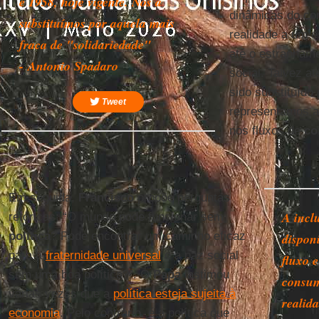
e 1958, hoje vigente. Nós a
dinâmicas do co
substituímos por aquela mais
realidade a um e
fraca de "solidariedade"
até o estranhame
- Antonio Spadaro
social. Talvez a
sido substituído
Tweet
representamos a
nos fluxos de
co
Em seguida,
Francisco
propõe perguntas
A incl
retóricas: “O mundo pode funcionar sem
política
? Pode encontrar um caminho eficaz
dispon
para a
fraternidade universal
e a paz social
fluxo 
sem uma boa política?”. O
Papa
lastimou
consum
várias vezes que a
política esteja sujeita à
realid
economia
. Pelo contrário, é a política que