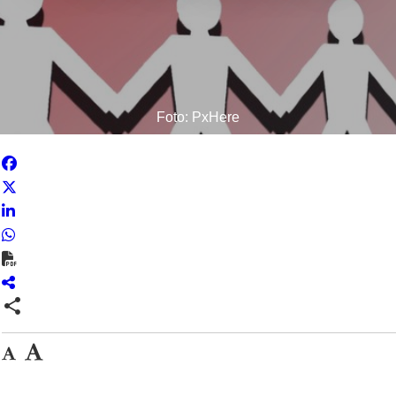
Foto: PxHere
share