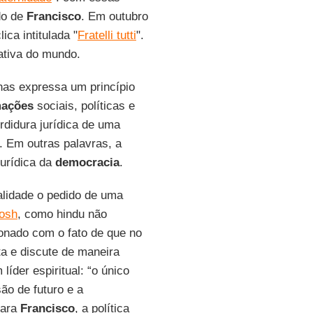
do de
Francisco
. Em outubro
ca intitulada "
Fratelli tutti
".
nativa do mundo.
as expressa um princípio
mações
sociais, políticas e
rdidura jurídica de uma
 Em outras palavras, a
jurídica da
democracia
.
lidade o pedido de uma
osh
, como hindu não
ionado com o fato de que no
nta e discute de maneira
íder espiritual: “o único
são de futuro e a
para
Francisco
, a política