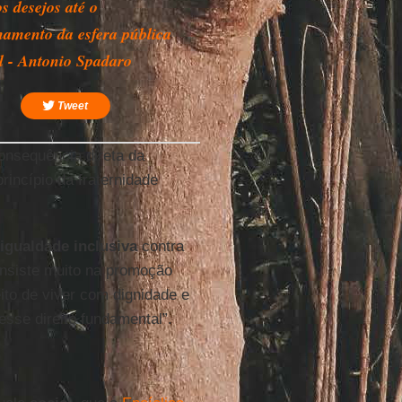
s desejos até o
hamento da esfera pública
al - Antonio Spadaro
Tweet
consequência direta da
rincípio da fraternidade
igualdade inclusiva
contra
 insiste muito na promoção
ito de viver com dignidade e
sse direito fundamental”.