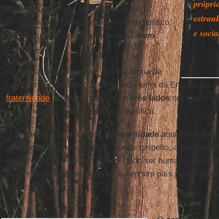
próprio
deve ter uma visão ampla para que a
estran
economia seja integrada num projeto político,
e soci
social, cultural e popular que vise o
bem
comum
.
A política para
Francisco
"é uma forma de
construir a cidadania", outro grande tema da Encíclica e 
fraternidade
. Existem pelo menos
três lados
nos quais o p
deve encontrar uma explicitação política.
O
primeiro
é aquele
civil
. A
fraternidade
aqui exige uma
toda forma de discriminação. A este respeito, a Encíclica
das diferenças e no fato de que “todo ser humano tem dire
desenvolver-se integralmente, e nenhum país pode negar e