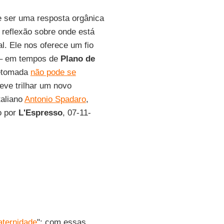
e ser uma resposta orgânica
 reflexão sobre onde está
l. Ele nos oferece um fio
z – em tempos de
Plano de
retomada
não pode se
eve trilhar um novo
taliano
Antonio Spadaro
,
o por
L'Espresso
, 07-11-
aternidade
": com essas