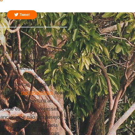
Tweet
lica política porque registra
isma entre o
indivíduo
e a
umana
: descreve-o e
entando o fato de que o
ndeu com as tragédias do
nflitos e
nacionalismos
hoje
s por uma abertura ao
do que esconde interesses
nanceiros, e não um desejo
. A inclusão é trocada pela
de mergulhar no fluxo e nas