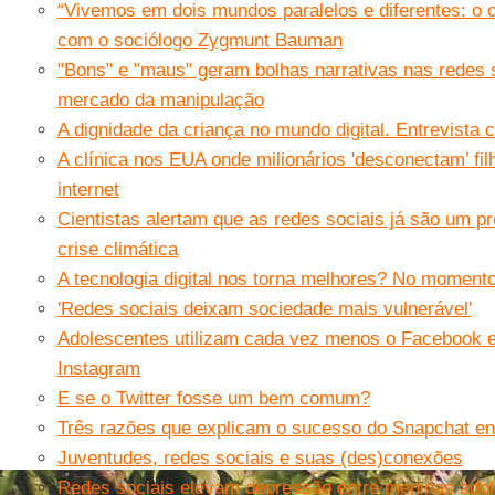
“Vivemos em dois mundos paralelos e diferentes: o on-
com o sociólogo Zygmunt Bauman
"Bons" e "maus" geram bolhas narrativas nas redes 
mercado da manipulação
A dignidade da criança no mundo digital. Entrevista
A clínica nos EUA onde milionários 'desconectam’ fil
internet
Cientistas alertam que as redes sociais já são um 
crise climática
A tecnologia digital nos torna melhores? No moment
'Redes sociais deixam sociedade mais vulnerável'
Adolescentes utilizam cada vez menos o Facebook 
Instagram
E se o Twitter fosse um bem comum?
Três razões que explicam o sucesso do Snapchat ent
Juventudes, redes sociais e suas (des)conexões
Redes sociais elevam depressão entre meninas adol