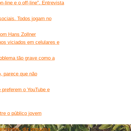
line e o off-line”. Entrevista
sociais. Todos jogam no
 com Hans Zollner
hos viciados em celulares e
problema tão grave como a
o, parece que não
e preferem o YouTube e
re o público jovem
escentes, diz pesquisa