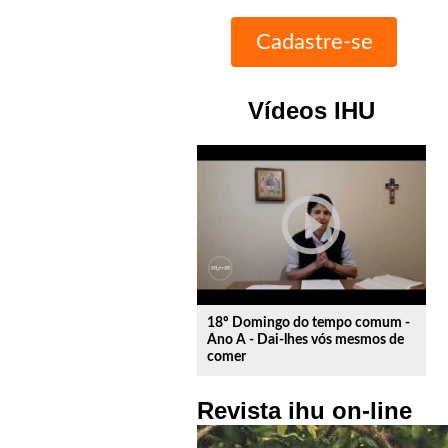
Vídeos IHU
play_circle_outline
18º Domingo do tempo comum -
Ano A - Dai-lhes vós mesmos de
comer
Revista ihu on-line