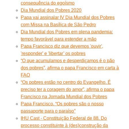
consequência do egoísmo
Dia Mundial dos Pobres 2020
Papa vai assinalar IV Dia Mundial dos Pobres
com Missa na Basílica de São Pedro
Dia Mundial dos Pobres em plena pandemia:
tempo favorável para estender a mão
Papa Francisco diz que devemos 'ouvir',
'responder' e 'libertar’ os pobres
“O que acumulamos e desperdiçamos é o pão
dos pobres”, afirma o papa Francisco em carta à
FAO
“Os pobres estão no centro do Evangelho. É
preciso ter a coragem do amor”, afirma o papa
Francisco na Jornada Mundial dos Pobres
Papa Francisco. “Os pobres são o nosso
passaporte para o paraíso”
IHU Cast - Constituição Federal de 88. Do
processo constituinte à (des)construção da