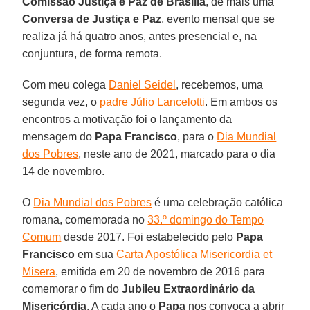
Comissão Justiça e Paz de Brasília
, de mais uma
Conversa de Justiça e Paz
, evento mensal que se
realiza já há quatro anos, antes presencial e, na
conjuntura, de forma remota.
Com meu colega
Daniel Seidel
, recebemos, uma
segunda vez, o
padre Júlio Lancelotti
. Em ambos os
encontros a motivação foi o lançamento da
mensagem do
Papa Francisco
, para o
Dia Mundial
dos Pobres
, neste ano de 2021, marcado para o dia
14 de novembro.
O
Dia Mundial dos Pobres
é uma celebração católica
romana, comemorada no
33.º domingo do Tempo
Comum
desde 2017. Foi estabelecido pelo
Papa
Francisco
em sua
Carta Apostólica Misericordia et
Misera
, emitida em 20 de novembro de 2016 para
comemorar o fim do
Jubileu Extraordinário da
Misericórdia
. A cada ano o
Papa
nos convoca a abrir