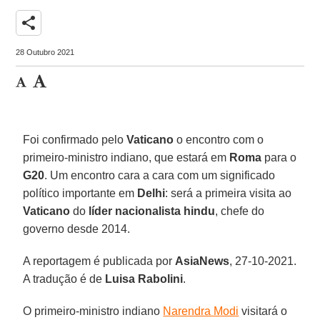
share
28 Outubro 2021
Foi confirmado pelo
Vaticano
o encontro com o
primeiro-ministro indiano, que estará em
Roma
para o
G20
. Um encontro cara a cara com um significado
político importante em
Delhi
: será a primeira visita ao
Vaticano
do
líder nacionalista hindu
, chefe do
governo desde 2014.
A reportagem é publicada por
AsiaNews
, 27-10-2021.
A tradução é de
Luisa Rabolini
.
O primeiro-ministro indiano
Narendra Modi
visitará o