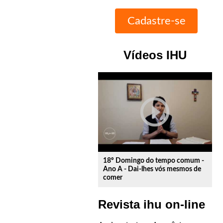
Vídeos IHU
play_circle_outline
18º Domingo do tempo comum -
Ano A - Dai-lhes vós mesmos de
comer
Revista ihu on-line