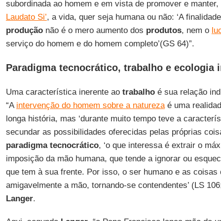
subordinada ao homem e em vista de promover e manter
Laudato Si’
, a vida, quer seja humana ou não: ‘A finalidad
produção
não é o mero aumento dos
produtos
, nem o
lu
serviço do homem e do homem completo’(GS 64)”.
Paradigma tecnocrático, trabalho e ecologia i
Uma característica inerente ao
trabalho
é sua relação in
“A
intervenção do homem sobre a natureza
é uma realida
longa história, mas ‘durante muito tempo teve a caracterí
secundar as possibilidades oferecidas pelas próprias cois
paradigma tecnocrático
, ‘o que interessa é extrair o má
imposição da mão humana, que tende a ignorar ou esquece
que tem à sua frente. Por isso, o ser humano e as coisas
amigavelmente a mão, tornando-se contendentes’ (LS 106;
Langer
.