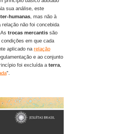
m princípio básico adotado
Na sua análise, este
nter-humanas
, mas não à
a relação não foi concebida
 As
trocas mercantis
são
m condições em que cada
nte aplicado na
relação
egulamentação e ao conjunto
incípio foi excluída a
terra
,
ada
”.