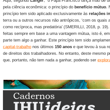
Aqui, segundo
Langer
, “o Papa Francisco lança mão de u
pela ciência econômica: o princípio do
benefício mútuo
. 
princípio tem sido aplicado exclusivamente às
relações i
terra ou a outros recursos não antrópicos, ‘com os quais 
como recíproca, mas predatória’ (SMERILLI, 2018, p. 19).
feitas sempre em base a uma vantagem mútua, isto é, e
parte tem algo a ganhar. Este princípio tem sido amplame
capital-trabalho
nos últimos
150 anos
e que levou à sua r
de direitos dos trabalhadores. No entanto, deste mesmo pr
que, portanto, não tem nada a ganhar, podendo ser
explor