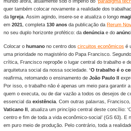
mundo afora, atualmente sob o império do ‘
paradigma tecn
quer também colocar novamente a realidade dos trabalha
da
Igreja
. Assim agindo, insere-se e atualiza o longo
magi
em
2021
, completa
130 anos
da publicação da
Rerum No
no seu duplo horizonte profético: da
denúncia
e do
anúnc
Colocar o
humano
no centro dos
circuitos econômicos
é u
uma prioridade no magistério do Papa Francisco. Segundo 
crítica, Francisco repropõe o lugar central do trabalho e d
arquitetura social da nossa sociedade.
‘O trabalho é o ce
reafirma, retomando o ensinamento de
João Paulo II
expr
Por isso, o trabalho não é apenas um meio para garantir a
quem o executa, ou de dar vazão a todos os desejos de 
essencial da
existência
. Com outras palavras, Francisc
Vaticano II
, atualiza um princípio central deste concílio: 
centro e fim de toda a vida econômico-social’ (GS 63). E
em puro meio de produção. Pelo contrário, toda a realida