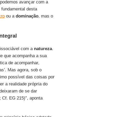
, podemos avançar com a
e fundamental desta
cro
ou a
dominação
, mas o
ntegral
dissociável com a
natureza
.
de que acompanha a sua
stica de acompanhar,
as’. Mas agora, sob o
ximo possível das coisas por
r a realidade própria do
 deixaram de se dar
 Cf. EG 215)”, aponta