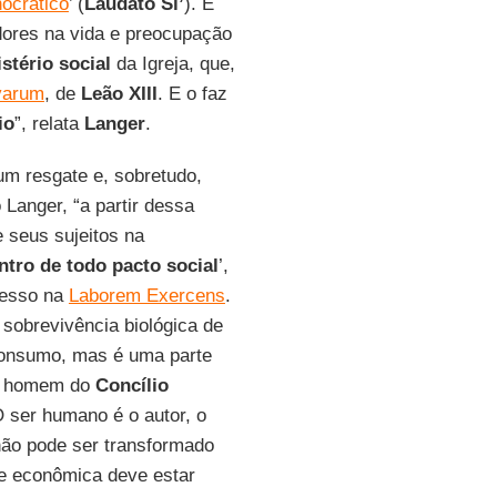
ocrático
’ (
Laudato Si’
). E
dores na vida e preocupação
stério social
da Igreja, que,
varum
, de
Leão XIII
. E o faz
io
”, relata
Langer
.
m resgate e, sobretudo,
Langer, “a partir dessa
e seus sujeitos na
ntro de todo pacto social
’,
esso na
Laborem Exercens
.
 sobrevivência biológica de
consumo, mas é uma parte
o, homem do
Concílio
‘O ser humano é o autor, o
 não pode ser transformado
de econômica deve estar