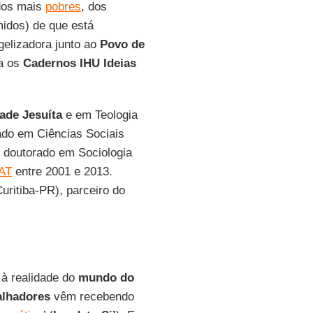
 dos mais
pobres
, dos
ímidos) de que está
gelizadora junto ao
Povo de
a os
Cadernos IHU Ideias
ade Jesuíta
e em Teologia
ado em Ciências Sociais
 doutorado em Sociologia
AT
entre 2001 e 2013.
uritiba-PR), parceiro do
 à realidade do
mundo do
alhadores
vêm recebendo