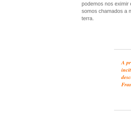
podemos nos eximir
somos chamados a mo
terra.
A pr
inci
desc
Fran