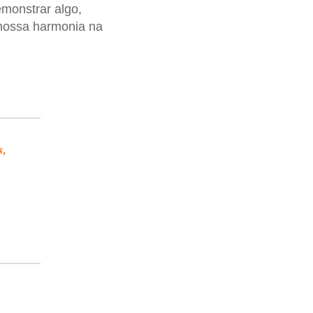
emonstrar algo,
nossa harmonia na
s,