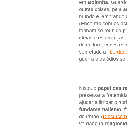
em
Bolonha
. Guardo
outras coisas, pela 
mundo e lembrando q
(Encontro com os es
tenham se reunido pr
ideias e esperanças: 
da cultura, vocês es
sobretudo à
liberdade
guerra e os ódios s
Nisto, o
papel das re
preservar a fraterni
ajudar a limpar o ho
fundamentalismo,
f
do irmão’ (
Discurso p
verdadeira
religiosi