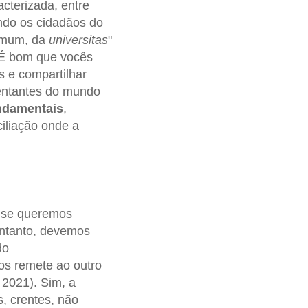
cterizada, entre
ando os cidadãos do
comum, da
universitas
"
 É bom que vocês
s e compartilhar
esentantes do mundo
undamentais
,
ciliação onde a
, se queremos
entanto, devemos
do
os remete ao outro
 2021). Sim, a
, crentes, não