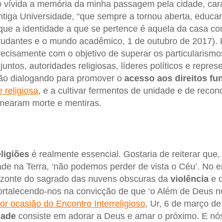
 vívida a memória da minha passagem pela cidade, cara
antiga Universidade, “que sempre a tornou aberta, educ
ue a identidade a que se pertence é aquela da casa 
tudantes e o mundo acadêmico, 1 de outubro de 2017).
ecisamente com o objetivo de superar os particularismo
juntos, autoridades religiosas, líderes políticos e repr
tão dialogando para promover o
acesso aos direitos f
 religiosa
, e a cultivar fermentos de unidade e de recon
emearam morte e mentiras.
ligiões
é realmente essencial. Gostaria de reiterar que
dade na Terra, ‘não podemos perder de vista o Céu’. No 
rizonte do sagrado das nuvens obscuras da
violência
e 
ortalecendo-nos na convicção de que ‘o Além de Deus n
or ocasião do Encontro Interreligioso
, Ur, 6 de março de
dade
consiste em adorar a Deus e amar o próximo. E nós