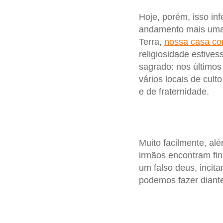
Hoje, porém, isso in
andamento mais uma 
Terra,
nossa casa c
religiosidade estiv
sagrado: nos último
vários locais de cul
e de fraternidade.
Muito facilmente, a
irmãos encontram fi
um falso deus, incit
podemos fazer diante