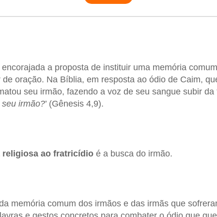
 encorajada a proposta de instituir uma memória comu
 de oração. Na Bíblia, em resposta ao ódio de Caim, qu
atou seu irmão, fazendo a voz de seu sangue subir da t
 seu irmão?
’ (Gênesis 4,9).
religiosa ao fratricídio
é a busca do irmão.
 da memória comum dos irmãos e das irmãs que sofreram
vras e gestos concretos para combater o ódio que quer d