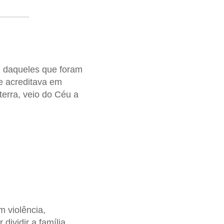
m daqueles que foram
e acreditava em
erra, veio do Céu a
 violência,
ividir a família