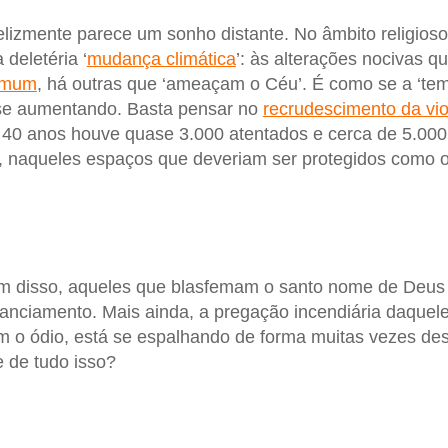
felizmente parece um sonho distante. No âmbito religios
deletéria ‘
mudança climática
’: às alterações nocivas 
omum
, há outras que ‘ameaçam o Céu’. É como se a ‘tem
esse aumentando. Basta pensar no
recrudescimento da vio
s 40 anos houve quase 3.000 atentados e cerca de 5.00
to, naqueles espaços que deveriam ser protegidos como o
lém disso, aqueles que blasfemam o santo nome de Deus
nanciamento. Mais ainda, a pregação incendiária daque
am o ódio, está se espalhando de forma muitas vezes de
 de tudo isso?