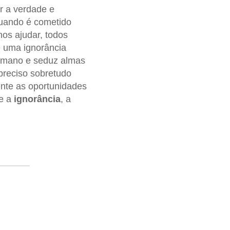
r a verdade e
uando é cometido
os ajudar, todos
é uma ignorância
humano e seduz almas
preciso sobretudo
ente as oportunidades
e a
ignorância
, a
-