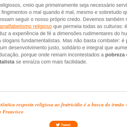
ligiosos, creio que primeiramente seja necessário servi
 fingimentos o mal quando é mal, mesmo e sobretudo q
fessam seguir o nosso próprio credo. Devemos também n
analfabetismo religioso
que permeia todas as culturas: 
eduz a experiência de fé a dimensões rudimentares do 
 a slogans fundamentalistas. Mas não basta combater: é 
m desenvolvimento justo, solidário e integral que aum
educação, porque onde reinam incontestados a
pobreza
alista
se enraíza com mais facilidade.
têntica resposta religiosa ao fratricídio é a busca do irmão 
 Francisco
Tweet.