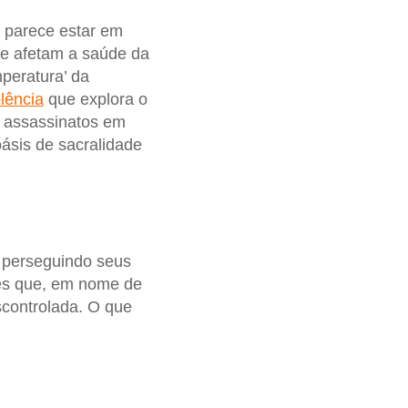
o parece estar em
que afetam a saúde da
peratura’ da
lência
que explora o
0 assassinatos em
ásis de sacralidade
 perseguindo seus
les que, em nome de
scontrolada. O que