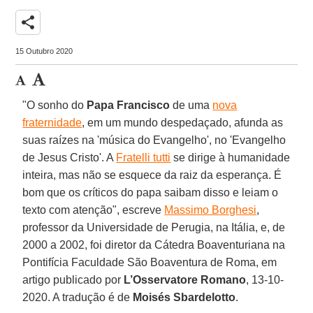
share
15 Outubro 2020
"O sonho do
Papa Francisco
de uma
nova
fraternidade
, em um mundo despedaçado, afunda as
suas raízes na 'música do Evangelho', no 'Evangelho
de Jesus Cristo'. A
Fratelli tutti
se dirige à humanidade
inteira, mas não se esquece da raiz da esperança. É
bom que os críticos do papa saibam disso e leiam o
texto com atenção", escreve
Massimo Borghesi
,
professor da Universidade de Perugia, na Itália, e, de
2000 a 2002, foi diretor da Cátedra Boaventuriana na
Pontifícia Faculdade São Boaventura de Roma, em
artigo publicado por
L’Osservatore Romano
, 13-10-
2020. A tradução é de
Moisés Sbardelotto
.