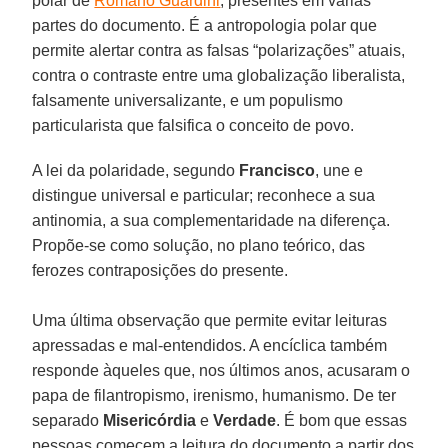
polar de
Romano Guardini
, presentes em várias
partes do documento. É a antropologia polar que
permite alertar contra as falsas “polarizações” atuais,
contra o contraste entre uma globalização liberalista,
falsamente universalizante, e um populismo
particularista que falsifica o conceito de povo.
A lei da polaridade, segundo
Francisco
, une e
distingue universal e particular; reconhece a sua
antinomia, a sua complementaridade na diferença.
Propõe-se como solução, no plano teórico, das
ferozes contraposições do presente.
Uma última observação que permite evitar leituras
apressadas e mal-entendidos. A encíclica também
responde àqueles que, nos últimos anos, acusaram o
papa de filantropismo, irenismo, humanismo. De ter
separado
Misericórdia
e
Verdade
. É bom que essas
pessoas comecem a leitura do documento a partir dos