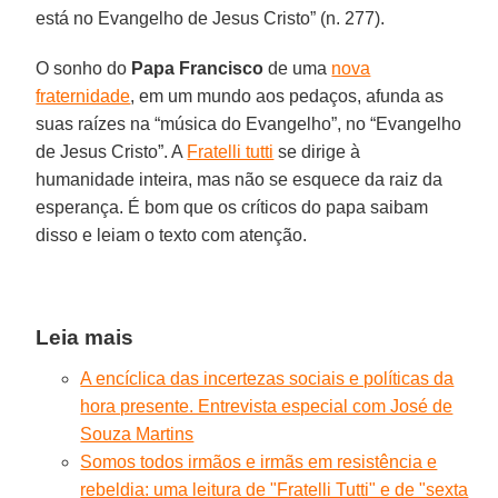
está no Evangelho de Jesus Cristo” (n. 277).
O sonho do
Papa Francisco
de uma
nova
fraternidade
, em um mundo aos pedaços, afunda as
suas raízes na “música do Evangelho”, no “Evangelho
de Jesus Cristo”. A
Fratelli tutti
se dirige à
humanidade inteira, mas não se esquece da raiz da
esperança. É bom que os críticos do papa saibam
disso e leiam o texto com atenção.
Leia mais
A encíclica das incertezas sociais e políticas da
hora presente. Entrevista especial com José de
Souza Martins
Somos todos irmãos e irmãs em resistência e
rebeldia: uma leitura de "Fratelli Tutti" e de "sexta