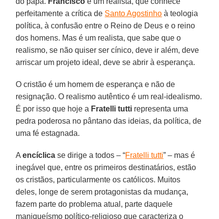
do papa.
Francisco
é um realista, que conhece
perfeitamente a crítica de
Santo Agostinho
à teologia
política, à confusão entre o Reino de Deus e o reino
dos homens. Mas é um realista, que sabe que o
realismo, se não quiser ser cínico, deve ir além, deve
arriscar um projeto ideal, deve se abrir à esperança.
O cristão é um homem de esperança e não de
resignação. O realismo autêntico é um real-idealismo.
É por isso que hoje a
Fratelli tutti
representa uma
pedra poderosa no pântano das ideias, da política, de
uma fé estagnada.
A
encíclica
se dirige a todos – “
Fratelli tutti
” – mas é
inegável que, entre os primeiros destinatários, estão
os cristãos, particularmente os católicos. Muitos
deles, longe de serem protagonistas da mudança,
fazem parte do problema atual, parte daquele
maniqueísmo político-religioso que caracteriza o