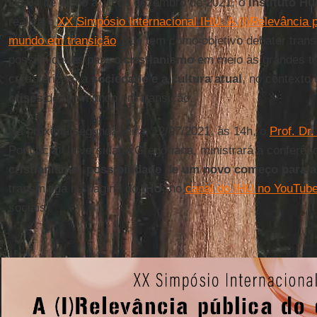
De 04 de junho a 10 de dezembro de 2021, o
Instituto H
realiza o
XX Simpósio Internacional IHU. A (I)Relevância 
mundo em transição
, que tem como objetivo debater trans
possibilidades para o
cristianismo
em meio às grandes t
caracterizam a
sociedade e a cultura atual
, no contexto 
crises
de um mundo em transição.
Na próxima segunda-feira, 12/07/2021, às 14h, o
Prof. Dr
Pontifícia Universidade Gregoriana, ministrará a conferênc
cristianismo: possibilidade de um novo começo para a 
transmitida na página do
IHU
, no
canal do IHU no YouTub
sociais