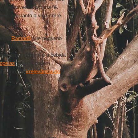
elas vivem a própria fé.
os", enquanto a vida corre
a de Deus.
vam o
Ramadã
, um pequeno
ominical para os
usavam a comida e a bebida
ropeias
, alguns podem
ntrário, da
irrelevância do