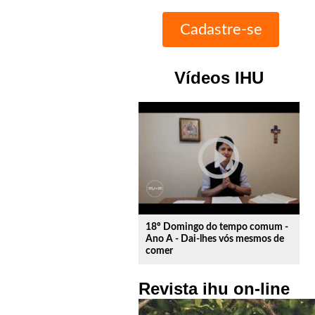
Vídeos IHU
play_circle_outline
18º Domingo do tempo comum -
Ano A - Dai-lhes vós mesmos de
comer
Revista ihu on-line