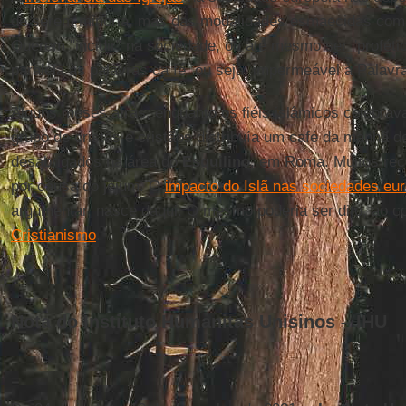
de serem minoria, mas das modalidades esmaecidas como 
Querem "incidir" na sociedade, ou até mesmo ser "profétic
paralela às palavras da fé, ou seja, impermeável à Palavr
Alguns meses atrás, enquanto os fiéis islâmicos celebra
grupo de cristãs e cristãos distribuía um café da manhã d
desabrigados na área do
Esquilino
, em Roma. Muitos rec
por causa do jejum. O
impacto do Islã nas sociedades eu
argumentar, nasce daqui. O mesmo poderia ser dito, ao co
Cristianismo
.
Nota do Instituto Humanitas Unisinos – IHU