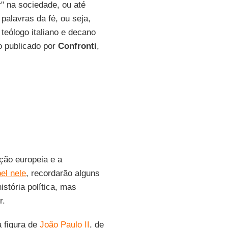
" na sociedade, ou até
palavras da fé, ou seja,
, teólogo italiano e decano
o publicado por
Confronti
,
ção europeia e a
el nele
, recordarão alguns
istória política, mas
r.
 figura de
João Paulo II
, de