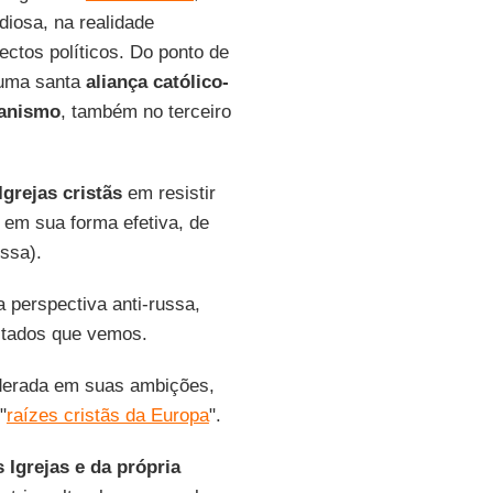
diosa, na realidade
ectos políticos. Do ponto de
a uma santa
aliança católico-
ianismo
, também no terceiro
Igrejas cristãs
em resistir
, em sua forma efetiva, de
ssa).
 perspectiva anti-russa,
ultados que vemos.
oderada em suas ambições,
"
raízes cristãs da Europa
".
 Igrejas e da própria