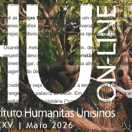
da Líbia perdeu não só as suas raízes cristãs, mas também
Até as
Igrejas Evangélicas
tinham um slogan: "
Dar uma a
menos, melhor as raízes. Quem deveria ter dado uma alm
igrejas, é óbvio. Não ouso pensar na opinião de Lutero so
Usando as metáforas que evocamos, deveríamos dizer que
respeito à descoberta das
raízes cristãs das Igrejas
; e q
primeiro lugar, que precisam de uma alma. Mas, justamen
imagens são úteis.
Acredito que seja mais fácil usar a terminologia clássica:
evangelho, da palavra de Deus. Em primeiro lugar, para 
imediatamente missionária ("como levar as boas novas ao
trai a ilusão de possuir, ou pelo menos conhecer, o que se
assim.
A
irrelevância das Igrejas
na sociedade europeia não depe