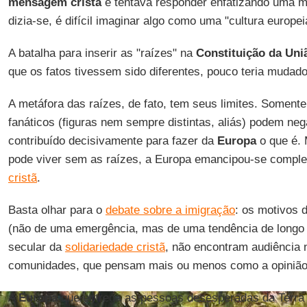
mensagem cristã
e tentava responder enfatizando uma ma
dizia-se, é difícil imaginar algo como uma "cultura europei
A batalha para inserir as "raízes" na
Constituição da Uni
que os fatos tivessem sido diferentes, pouco teria mudad
A metáfora das raízes, de fato, tem seus limites. Somente 
fanáticos (figuras nem sempre distintas, aliás) podem ne
contribuído decisivamente para fazer da
Europa
o que é. 
pode viver sem as raízes, a Europa emancipou-se compl
cristã
.
Basta olhar para o
debate sobre a imigração
: os motivos 
(não de uma emergência, mas de uma tendência de longo p
secular da
solidariedade cristã
, não encontram audiência
comunidades, que pensam mais ou menos como a opinião 
A
Europa
que entrega as pessoas desesperadas da Terra