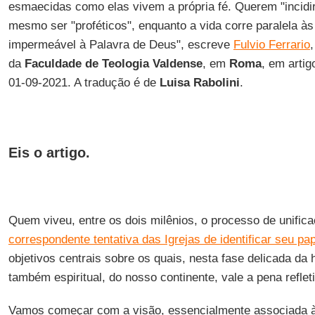
esmaecidas como elas vivem a própria fé. Querem "incidir
mesmo ser "proféticos", enquanto a vida corre paralela às 
impermeável à Palavra de Deus", escreve
Fulvio Ferrario
da
Faculdade de Teologia Valdense
, em
Roma
, em artig
01-09-2021. A tradução é de
Luisa Rabolini
.
Eis o artigo.
Quem viveu, entre os dois milênios, o processo de unifica
correspondente tentativa das Igrejas de identificar seu pap
objetivos centrais sobre os quais, nesta fase delicada da h
também espiritual, do nosso continente, vale a pena refleti
Vamos começar com a visão, essencialmente associada à