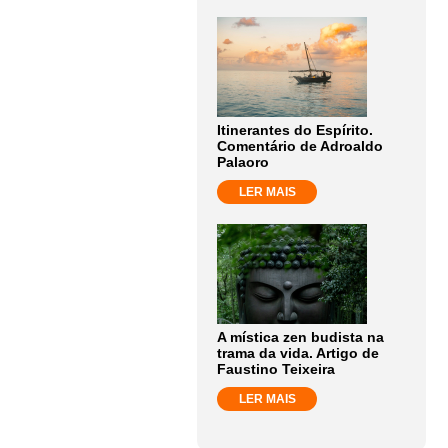
Itinerantes do Espírito.
Comentário de Adroaldo
Palaoro
LER MAIS
A mística zen budista na
trama da vida. Artigo de
Faustino Teixeira
LER MAIS