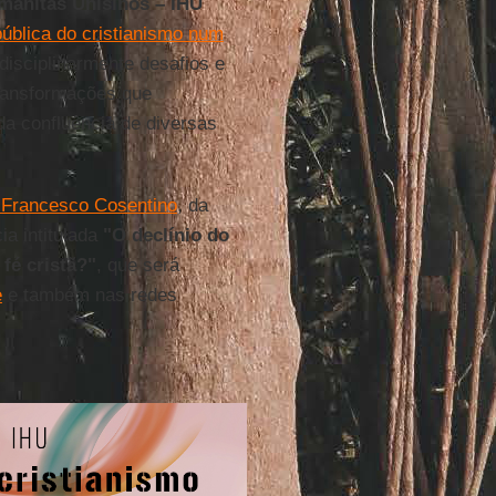
umanitas Unisinos – IHU
pública do cristianismo num
disciplinarmente desafios e
ransformações que
da confluência de diversas
. Francesco Cosentino
, da
ia intitulada
"O declínio do
fé cristã?"
, que será
e
e também nas redes