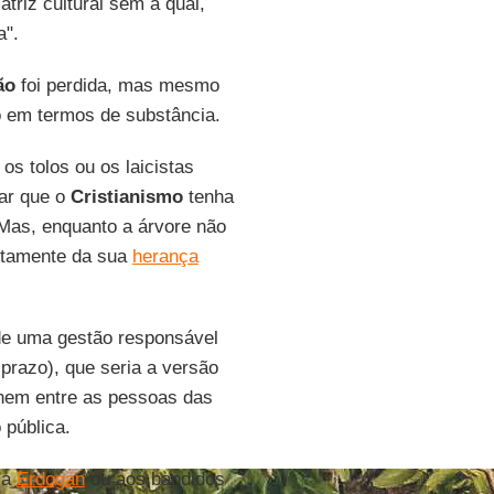
triz cultural sem a qual,
a".
ão
foi perdida, mas mesmo
o em termos de substância.
os tolos ou os laicistas
gar que o
Cristianismo
tenha
Mas, enquanto a árvore não
etamente da sua
herança
de uma gestão responsável
razo), que seria a versão
 nem entre as pessoas das
pública.
 a
Erdogan
ou aos bandidos