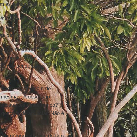
 as folhas e os frutos.
lma à Europa
". Mais ou
a à Europa? As próprias
bre similar programa.
 a primeira urgência diz
ue são as igrejas, em
te, não sei se essas
 as igrejas precisam de
si mesmas. A obsessão
s distantes neste tempo?")
 gostaria de anunciar. Não é
nde primordialmente do fato