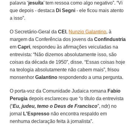
palavra ‘
jesuíta
’ tem ressoa como algo negativo”. “Vi
que depois - destaca
Di Segni
- ele ficou mais atento
a isso”.
O Secretário-Geral da
CEI
,
Nunzio Galantino
, à
margem da Conferência dos jovens da
Confindustria
em
Capri
, respondeu às afirmações veiculadas na
entrevista: “Não dizemos absolutamente isso, são
coisas da década de 1950”, disse. “Essas coisas hoje
na teologia absolutamente não cabem mais”, frisou
monsenhor
Galantino
respondendo a uma pergunta.
O porta-voz da Comunidade Judaica romana
Fabio
Perugia
depois esclareceu que “o título da entrevista
(“
Eu, judeu, temo o Deus de Francisco
”, ndr) no
jornal
L'Espresso
não encontra respaldo em
nenhuma declaração feita à jornalista”.