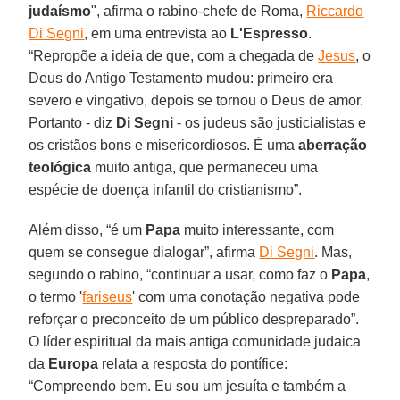
judaísmo
", afirma o rabino-chefe de Roma,
Riccardo
Di Segni
, em uma entrevista ao
L'Espresso
.
“Repropõe a ideia de que, com a chegada de
Jesus
, o
Deus do Antigo Testamento mudou: primeiro era
severo e vingativo, depois se tornou o Deus de amor.
Portanto - diz
Di Segni
- os judeus são justicialistas e
os cristãos bons e misericordiosos. É uma
aberração
teológica
muito antiga, que permaneceu uma
espécie de doença infantil do cristianismo”.
Além disso, “é um
Papa
muito interessante, com
quem se consegue dialogar”, afirma
Di Segni
. Mas,
segundo o rabino, “continuar a usar, como faz o
Papa
,
o termo '
fariseus
' com uma conotação negativa pode
reforçar o preconceito de um público despreparado”.
O líder espiritual da mais antiga comunidade judaica
da
Europa
relata a resposta do pontífice:
“Compreendo bem. Eu sou um jesuíta e também a