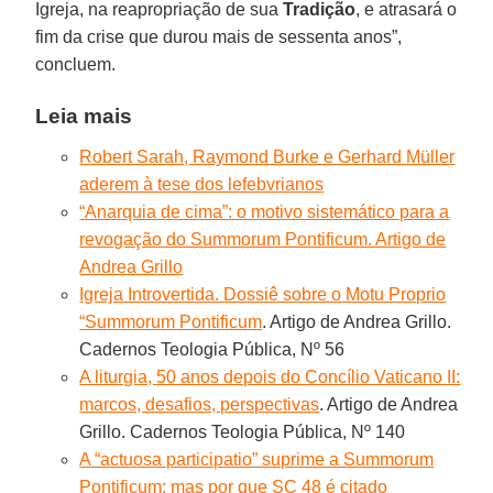
Igreja, na reapropriação de sua
Tradição
, e atrasará o
fim da crise que durou mais de sessenta anos”,
concluem.
Leia mais
Robert Sarah, Raymond Burke e Gerhard Müller
aderem à tese dos lefebvrianos
“Anarquia de cima”: o motivo sistemático para a
revogação do Summorum Pontificum. Artigo de
Andrea Grillo
Igreja Introvertida. Dossiê sobre o Motu Proprio
“Summorum Pontificum
. Artigo de Andrea Grillo.
Cadernos Teologia Pública, Nº 56
A liturgia, 50 anos depois do Concílio Vaticano II:
marcos, desafios, perspectivas
. Artigo de Andrea
Grillo. Cadernos Teologia Pública, Nº 140
A “actuosa participatio” suprime a Summorum
Pontificum: mas por que SC 48 é citado