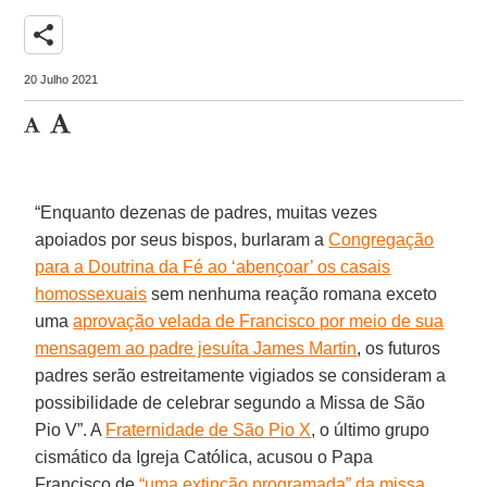
share
20 Julho 2021
“Enquanto dezenas de padres, muitas vezes
apoiados por seus bispos, burlaram a
Congregação
para a Doutrina da Fé ao ‘abençoar’ os casais
homossexuais
sem nenhuma reação romana exceto
uma
aprovação velada de Francisco por meio de sua
mensagem ao padre jesuíta James Martin
, os futuros
padres serão estreitamente vigiados se consideram a
possibilidade de celebrar segundo a Missa de São
Pio V”. A
Fraternidade de São Pio X
, o último grupo
cismático da Igreja Católica, acusou o Papa
Francisco de
“uma extinção programada” da missa