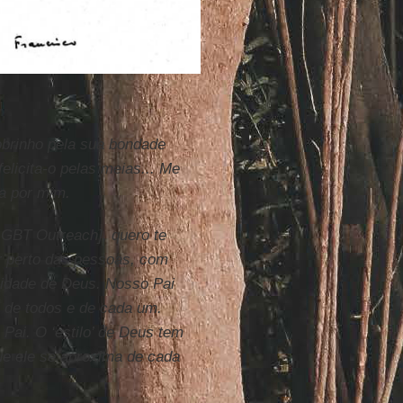
sobrinho pela sua bondade
elicita-o pelas meias... Me
ça por mim.
LGBT Outreach], quero te
ar perto das pessoas, com
midade de Deus. Nosso Pai
 de todos e de cada um.
Pai. O ‘estilo’ de Deus tem
ue ele se aproxima de cada