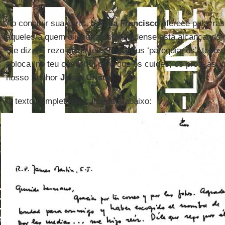
Ao concluir sua carta, o
Papa Francisco
oferece palavras
aqueles a quem o jesuíta estadunidense está alcançando p
Ele diz: “E rezo pelos teus fiéis, teus ‘paroquianos’, todo
coloca [no teu caminho] para que os cuides, os protejas,
nosso Senhor
Jesus Cristo
”.
O texto completo da carta está abaixo: