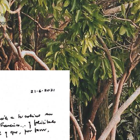
 encorajadoras a todos
or meio do seu ministério.
s aqueles que o Senhor
 os faças crescer no amor de