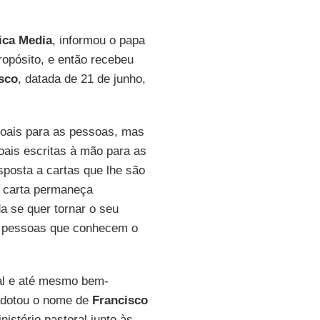
ica Media
, informou o papa
ropósito, e então recebeu
sco
, datada de 21 de junho,
soais para as pessoas, mas
ais escritas à mão para as
posta a cartas que lhe são
a carta permaneça
da se quer tornar o seu
r pessoas que conhecem o
oal e até mesmo bem-
dotou o nome de
Francisco
nistério pastoral junto às