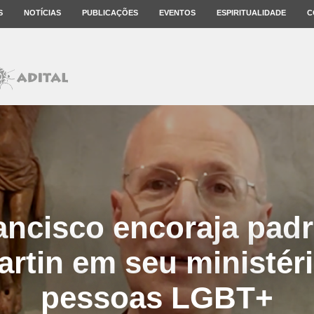
S
NOTÍCIAS
PUBLICAÇÕES
EVENTOS
ESPIRITUALIDADE
C
ncisco encoraja padr
rtin em seu ministér
pessoas LGBT+