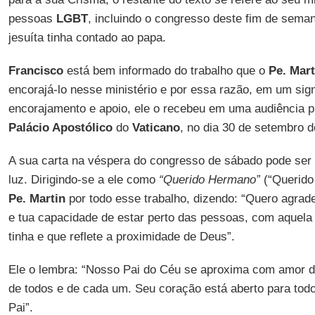
pessoas
LGBT
, incluindo o congresso deste fim de seman
jesuíta tinha contado ao papa.
Francisco
está bem informado do trabalho que o
Pe. Mart
encorajá-lo nesse ministério e por essa razão, em um signi
encorajamento e apoio, ele o recebeu em uma audiência pr
Palácio Apostólico
do
Vaticano
, no dia 30 de setembro d
A sua carta na véspera do congresso de sábado pode se
luz. Dirigindo-se a ele como
“Querido Hermano”
(“Querido
Pe. Martin
por todo esse trabalho, dizendo: “Quero agrade
e tua capacidade de estar perto das pessoas, com aquela
tinha e que reflete a proximidade de Deus”.
Ele o lembra: “Nosso Pai do Céu se aproxima com amor d
de todos e de cada um. Seu coração está aberto para tod
Pai”.