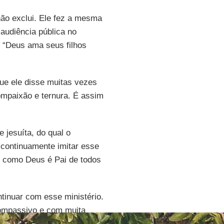
ão exclui. Ele fez a mesma
audiência pública no
: “Deus ama seus filhos
ue ele disse muitas vezes
compaixão e ternura. É assim
e jesuíta, do qual o
 continuamente imitar esse
m como Deus é Pai de todos
tinuar com esse ministério.
compassivo e com muita