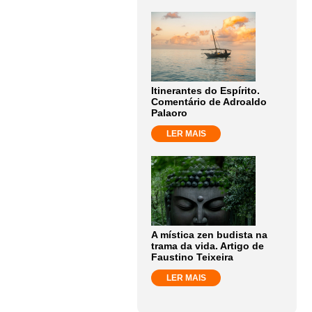
Itinerantes do Espírito.
Comentário de Adroaldo
Palaoro
LER MAIS
A mística zen budista na
trama da vida. Artigo de
Faustino Teixeira
LER MAIS