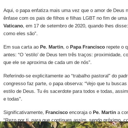
Aqui, o papa enfatiza mais uma vez que o amor de Deus n
ênfase com os pais de filhos e filhas LGBT no fim de uma 
Vaticano
, em 17 de setembro de 2020, quando lhes disse
como eles são”.
Em sua carta ao
Pe. Martin
, o
Papa Francisco
repete o q
antes: “O ‘estilo’ de Deus tem três traços: proximidade, 
que ele se aproxima de cada um de nós”.
Referindo-se explicitamente ao “trabalho pastoral” do padr
congresso faz parte, o papa observa: “Vejo que tu buscas
estilo de Deus. Tu és sacerdote para todos e todas, assi
e todas”.
Significativamente,
Francisco
encoraja o
Pe. Martin
a con
“Rezo por ti, para que continues assim, sendo próximo, 
ternura.”