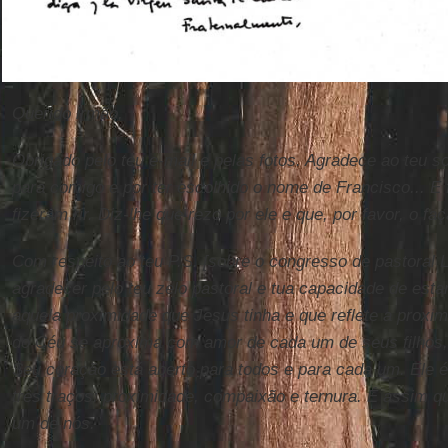
Querido irmão,
Obrigado pelo teu e-mail e pelas fotos. Agradece ao teu 
para comigo e por ter escolhido o nome de Francisco... E f
fizeram rir. Diz-lhe que rezo por ele e que, por favor, o fa
Com respeito ao teu P.S. [sobre o congresso de pastoral 
agradecer pelo teu zelo pastoral e tua capacidade de est
aquela proximidade que Jesus tinha e que reflete a proxi
do Céu se aproxima com amor de cada um de seus filhos,
Seu coração está aberto para todos e para cada um. Ele é 
três traços: proximidade, compaixão e ternura. É assim q
um de nós.