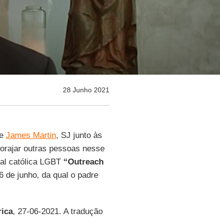
28 Junho 2021
de
James Martin
, SJ junto às
rajar outras pessoas nesse
ral católica LGBT
“Outreach
6 de junho, da qual o padre
ica
, 27-06-2021. A tradução