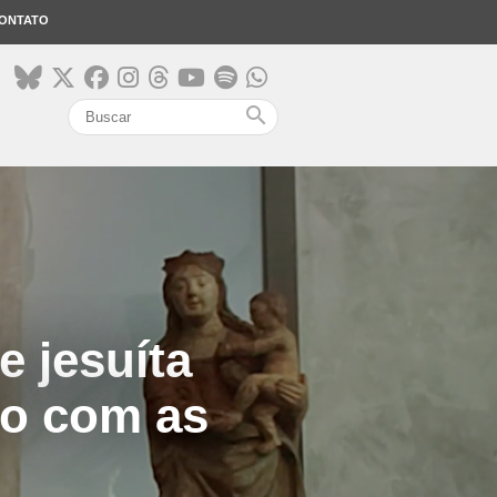
ONTATO
search
e jesuíta
io com as