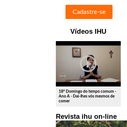
Vídeos IHU
play_circle_outline
18º Domingo do tempo comum -
Ano A - Dai-lhes vós mesmos de
comer
Revista ihu on-line