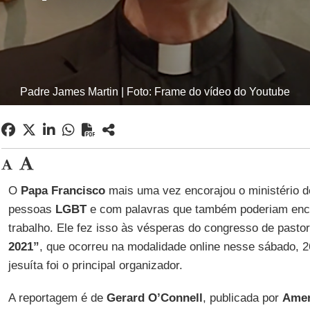
Padre James Martin | Foto: Frame do vídeo do Youtube
O
Papa Francisco
mais uma vez encorajou o ministério 
pessoas
LGBT
e com palavras que também poderiam enco
trabalho. Ele fez isso às vésperas do congresso de pasto
2021”
, que ocorreu na modalidade online nesse sábado, 2
jesuíta foi o principal organizador.
A reportagem é de
Gerard O’Connell
, publicada por
Amer