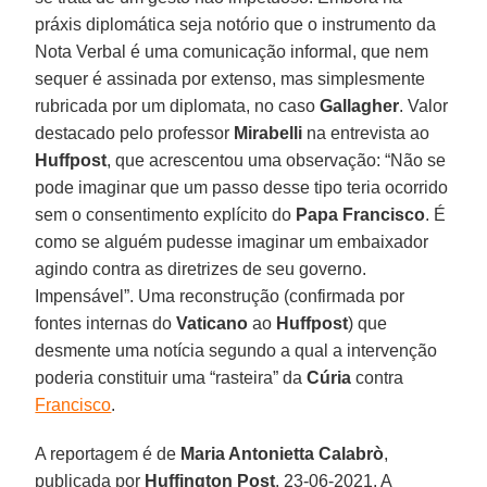
práxis diplomática seja notório que o instrumento da
Nota Verbal é uma comunicação informal, que nem
sequer é assinada por extenso, mas simplesmente
rubricada por um diplomata, no caso
Gallagher
. Valor
destacado pelo professor
Mirabelli
na entrevista ao
Huffpost
, que acrescentou uma observação: “Não se
pode imaginar que um passo desse tipo teria ocorrido
sem o consentimento explícito do
Papa Francisco
. É
como se alguém pudesse imaginar um embaixador
agindo contra as diretrizes de seu governo.
Impensável”. Uma reconstrução (confirmada por
fontes internas do
Vaticano
ao
Huffpost
) que
desmente uma notícia segundo a qual a intervenção
poderia constituir uma “rasteira” da
Cúria
contra
Francisco
.
A reportagem é de
Maria Antonietta Calabrò
,
publicada por
Huffington Post
, 23-06-2021. A