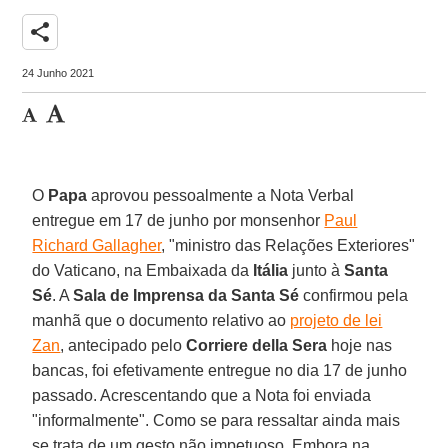
share
24 Junho 2021
O
Papa
aprovou pessoalmente a Nota Verbal
entregue em 17 de junho por monsenhor
Paul
Richard Gallagher
, "ministro das Relações Exteriores"
do Vaticano, na Embaixada da
Itália
junto à
Santa
Sé
. A
Sala de Imprensa da Santa Sé
confirmou pela
manhã que o documento relativo ao
projeto de lei
Zan
, antecipado pelo
Corriere della Sera
hoje nas
bancas, foi efetivamente entregue no dia 17 de junho
passado. Acrescentando que a Nota foi enviada
"informalmente". Como se para ressaltar ainda mais
se trata de um gesto não impetuoso. Embora na