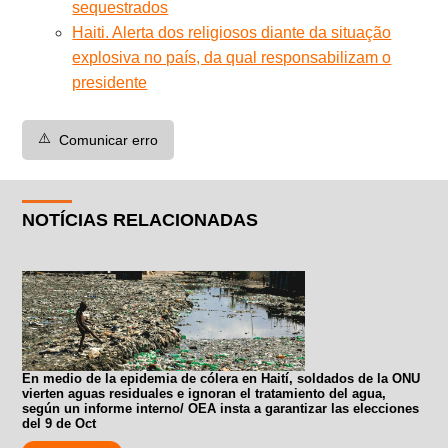
sequestrados
Haiti. Alerta dos religiosos diante da situação
explosiva no país, da qual responsabilizam o
presidente
⚠️
Comunicar erro
NOTÍCIAS RELACIONADAS
En medio de la epidemia de cólera en Haití, soldados de la ONU
vierten aguas residuales e ignoran el tratamiento del agua,
según un informe interno/ OEA insta a garantizar las elecciones
del 9 de Oct