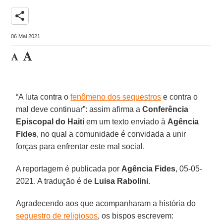
share
06 Mai 2021
“A luta contra o
fenômeno dos sequestros
e contra o
mal deve continuar”: assim afirma a
Conferência
Episcopal do Haiti
em um texto enviado à
Agência
Fides
, no qual a comunidade é convidada a unir
forças para enfrentar este mal social.
A reportagem é publicada por
Agência Fides
, 05-05-
2021. A tradução é de
Luisa Rabolini
.
Agradecendo aos que acompanharam a história do
sequestro de religiosos
, os bispos escrevem: