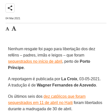
share
04 Mai 2021
Nenhum resgate foi pago para libertação dos dez
reféns – padres, irmãs e leigos – que foram
sequestrados no início de abril
, perto de
Porto
Príncipe
.
A reportagem é publicada por
La Croix
, 03-05-2021.
A tradução é de
Wagner Fernandes de Azevedo
.
Os últimos seis dos
dez católicos que foram
sequestrados em 11 de abril no Haiti
foram libertados
durante a madrugada de 30 de abril.