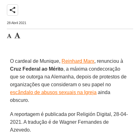
share
28 Abril 2021
O cardeal de Munique,
Reinhard Marx
, renunciou à
Cruz Federal ao Mérito
, a máxima condecoração
que se outorga na Alemanha, depois de protestos de
organizações que consideram o seu papel no
escândalo de abusos sexuais na Igreja
ainda
obscuro.
A reportagem é publicada por Religión Digital, 28-04-
2021. A tradução é de Wagner Fernandes de
Azevedo.