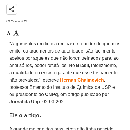
share
03 Março 2021
"Argumentos emitidos com base no poder de quem os
emite, ou argumentos de autoridade, são facilmente
aceitos por aqueles que não foram treinados para, ao
analisá-los, poder refutá-los. No
Brasil
, infelizmente,
a qualidade do ensino garante que esse treinamento
não prevaleça", escreve
Hernan Chaimovich
,
professor Emérito do Instituto de Química da USP e
ex-presidente do
CNPq
, em artigo publicado por
Jornal da Usp
, 02-03-2021.
Eis o artigo
.
A grande maioria dos brasileiros não tinha nascido