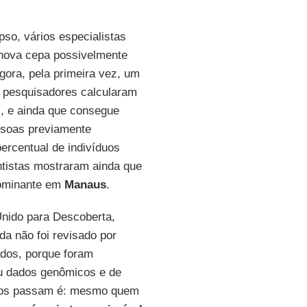
so, vários especialistas
 nova cepa possivelmente
gora, pela primeira vez, um
s pesquisadores calcularam
l
, e ainda que consegue
ssoas previamente
percentual de indivíduos
ntistas mostraram ainda que
dominante em
Manaus
.
Unido para Descoberta,
da não foi revisado por
dos, porque foram
u dados genômicos e de
ados passam é: mesmo quem