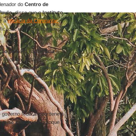
denador do
Centro de
Paulo
, disse que o
Instituto
re a
eficácia da CoronaVac
eficácia, em seres humanos,
ção pela P.1
na
Escócia
e
enética por uma das
entrar na Inglaterra mas
ora, há pressa para chegar
 governo federal coordene a
a
crise sanitária
e coloque
lação da gravidade do