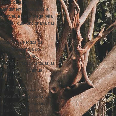
todos os estados que
 atendimento dedicados à
e nível, a carta prega pela
acional, que funcionaria das
o unânime de todos os
 de primeira hora do
as por
Carlos
Lula
,
s
. O texto fala com todas as
 ainda assim, continua
a a crise.
e portou como avestruz,
o Pazuello
respondeu que
 use) e que as pessoas
e reforçar, ainda, que