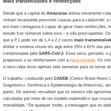
Mais transmissões e reinfecções
Desde que a capital do
Amazonas
entrou novamente colap
vinham levantando possíveis causas para a catástrofe: a
era mais contagiosa e capaz de gerar mais reinfecções. A
estudo traz números sobre isso – e são preocupantes. O
que a P.1 pode ser de 1,4 a 2,2 vezes
mais transmissíve
driblar o sistema imune em algo entre 25% e 61% das pe
contaminadas pelo
SARS-CoV-2
. Esse seria, portanto, o 
propensos a se reinfectarem com a
nova variante
. Os cie
a nova cepa levou apenas sete semanas para se tornar 
O trabalho, conduzido pelo
CADDE
(Centro Brasil-Reino 
Diagnóstico, Genômica e Epidemiologia de Arbovírus), ain
pares. Os autores ressaltam que os número são aproxima
calculados por meio de um modelo matemático que cruzo
mortalidade. “De qualquer modo, a mensagem que os d