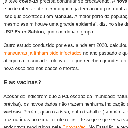
já teve
covid-19
precisa continuar se precavendo. A
nova
e pode infectar até mesmo quem já tem anticorpos contra
isso que aconteceu em
Manaus
. A maior parte da populaç
mesmo assim houve uma grande epidemia”, diz, no site d
USP
Ester
Sabino
, que coordena o grupo.
Outro estudo conduzido por eles, ainda em 2020, calculo
manauaras já tinham sido infectados
no ano passado e que
atingido a imunidade coletiva – o que recebeu grandes crí
nova escalada nos casos e mortes.
E as vacinas?
Apesar de indicarem que a
P.1
escapa da imunidade natura
prévias), os novos dados não trazem nenhuma indicação
vacinas
. Porém, quanto a isso, outro trabalho (também a
traz notícias potencialmente ruins: ele sugere que essa v
anticorpos produzidos pela
CoronaVac
. No Estadão, a rep