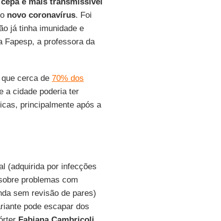
 cepa
é mais transmissível
 o
novo coronavírus
. Foi
ão já tinha imunidade e
a Fapesp, a professora da
u que cerca de
70% dos
 a cidade poderia ter
ticas, principalmente após a
l (adquirida por infecções
 sobre problemas com
inda sem revisão de pares)
ariante pode escapar dos
órter
Fabiana Cambricoli