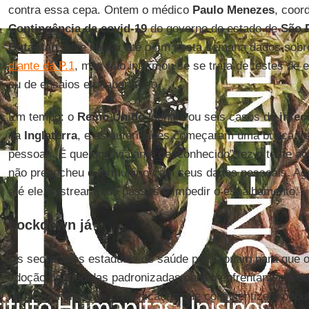
contra essa cepa. Ontem o médico
Paulo
Menezes
, coor
Contingência da covid-19
do governo do estado de
São
Butantan
deve liberar até o fim desta semana dados sob
diante da P.1
, mas não informou se se trata de testes de 
ou de ensaios em laboratório.
Em tempo: o
Reino Unido
identificou seis casos de
infec
na
Inglaterra
, e as autoridades começaram uma busca fr
pessoas. É que um “viajante desconhecido” fez o teste ao 
não preencheu o formulário com seus dados pessoais. Ag
até ele, rastrear seus passos e impedir o espalhamento.
Lockdown já
Os secretários estaduais de saúde pressionam para que o
adoção de medidas padronizadas para o enfrentamento d
na rua um plano de comunicação que conscientize a popu