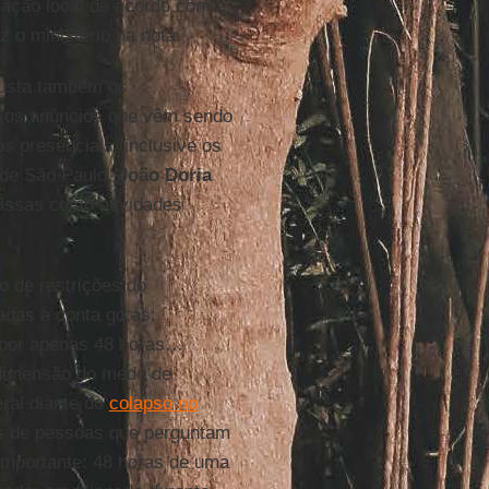
zação local de acordo com a
z o ministério na nota.
usta também os
e os anúncios que vêm sendo
s presenciais, inclusive os
 de São Paulo,
João Doria
missas como atividades
o de restrições do
adas a conta gotas:
 por apenas 48 horas…
 dimensão do medo de
ral diante do
colapso no
ns de pessoas que perguntam
importante: 48 horas de uma