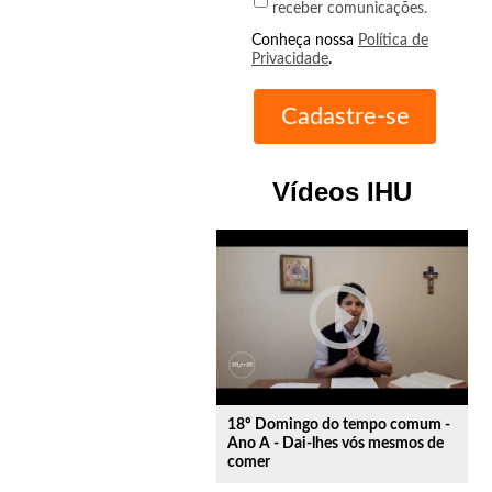
receber comunicações.
Conheça nossa
Política de
Privacidade
.
Vídeos IHU
play_circle_outline
18º Domingo do tempo comum -
Ano A - Dai-lhes vós mesmos de
comer