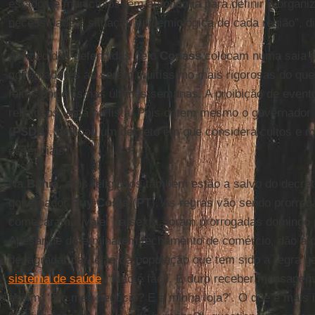
estados e municípios têm autonomia para definir a organi
necessidade e situação epidemiológica de cada região”, di
As medidas defendidas pelo
Conass
colocam numa saia j
governadores ao serem muitíssimo mais rigorosas do qu
feitos por eles nas últimas semanas. A proibição de evento
religiosos, está na lista. Pois ontem mesmo o governador
(
PSDB
), assinou um decreto em que considera cultos e 
essenciais.
Na
Bahia
, atos religiosos também estão a salvo do decret
governador
Ruy Costa
(
PT
). As regras vão sendo prorrog
começaram a valer na sexta, foram prorrogadas domingo
Apesar de determinarem fechamento de comércio, dão a
desagradar parcelas da população que tem sido a regra ge
sistema de saúde
. “Não é fácil. É duro receber mensage
assim: ‘E o meu negócio? E a minha loja?’. O que é mais 