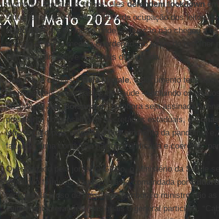
momento. Dentre as ações, eles
defendem lockdown
em 
ultrapassarem o índice de 85% de ocupação dos leitos de
covid-19
. Para os locais onde a situação não chegou a ess
adoção de outra medida coordenada: o toque de recolher n
20h às 6h, inclusive nos finais de semana.
Segundo a colunista
Bela
Megale
, o documento teve apoi
responsáveis pelas pastas de saúde – incluindo os aliados
presidente
Jair
Bolsonaro
–, embora seja assinada apen
presidente do conselho de secretários estaduais, o
Conas
letras que o país enfrenta o pior momento da pandemia e,
faltando “uma condução nacional unificada e coerente” par
Questionado pelo jornal O Globo, o Ministério da Saúde s
repetindo fórmulas vagas. A pasta comandada por
Eduard
recomenda o uso de máscaras (embora o ministro não as
evitem aglomerações (das quais o general participa). “Cab