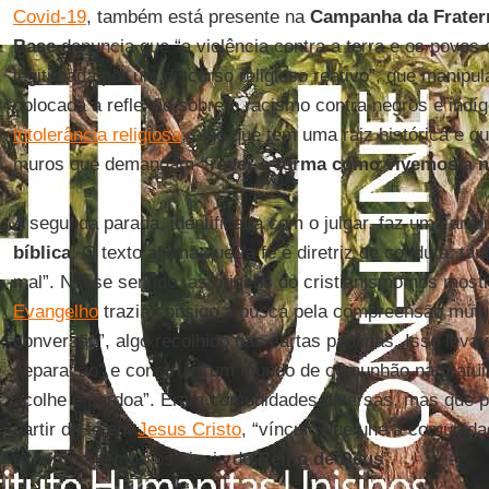
Covid-19
, também está presente na
Campanha da Frater
Base
denuncia que “a violência contra a terra e os povos 
legitimada por um discurso religioso reativo”, que manipul
colocada a reflexão sobre o racismo contra negros e indí
intolerância religiosa
, algo que tem uma raiz histórica e q
muros que demandam
“rever a forma como vivemos a n
A segunda parada, identificada com o julgar, faz uma aná
bíblica
. O texto afirma que “a fé é diretriz de conduta, ta
mal”. Nesse sentido, as origens do cristianismo nos most
Evangelho
trazia consigo a busca pela compreensão mút
conversão”, algo recolhido nas cartas paulinas. Isso leva
separação” e construir “um mundo de comunhão na gratu
acolhe e perdoa”. Eram comunidades diversas, mas que p
partir da fé em
Jesus Cristo
, “vínculo que une a comunida
experimentemos os sinais do
Reino de Deus
”.