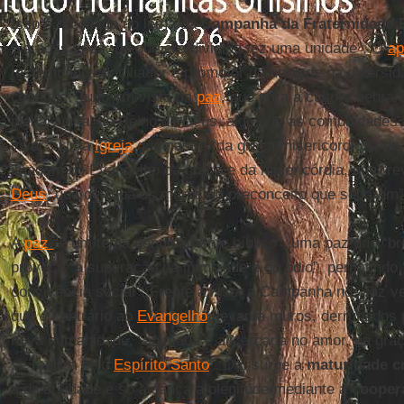
Isso é recolhido no lema da
Campanha da Fraternidade 
é a nossa paz: do que era dividido fez uma unidade”. O
ap
testemunho conciliador e promotor da unidade na diversid
conflitos. Tudo em vista da
paz
, que para a cultura hebrai
plena”, sinal do Reino de Deus, algo que as comunidade
viver”. Uma
Igreja
que nasce “da graça misericordiosa de
imagem do Evangelho da graça e da misericórdia, que “re
Deus
, que derruba os muros do preconceito que separam”
A
paz
“é um tema genuinamente bíblico”, uma paz que “bro
provoca “a superação da inimizade e do ódio”, permitindo “
convivência social”. Frente a isso, a Campanha nos faz ver
que é contrário ao
Evangelho
, levanta muros, derrubados
nova humanidade, “animada e alicerçada no amor, na gra
se realiza pelo
Espírito Santo
”. Daí surge a
maturidade cr
a diversidade e só alcança a plenitude mediante a
cooper