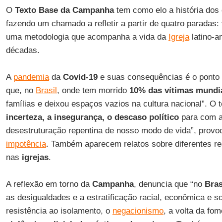
O
Texto Base da Campanha
tem como elo a história dos
fazendo um chamado a refletir a partir de quatro paradas: ve
uma metodologia que acompanha a vida da
Igreja
latino-a
décadas.
A
pandemia
da
Covid-19
e suas consequências é o ponto d
que, no
Brasil
, onde tem morrido
10% das vítimas mundi
famílias e deixou espaços vazios na cultura nacional”. O te
incerteza, a insegurança, o descaso político
para com a
desestruturação repentina de nosso modo de vida”, prov
impotência
. Também aparecem relatos sobre diferentes r
nas
igrejas
.
A reflexão em torno da
Campanha
, denuncia que “no
Bras
as desigualdades e a estratificação racial, econômica e soc
resistência ao isolamento, o
negacionismo
, a volta da fo