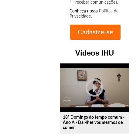
receber comunicações.
Conheça nossa
Política de
Privacidade
.
Vídeos IHU
play_circle_outline
18º Domingo do tempo comum -
Ano A - Dai-lhes vós mesmos de
comer