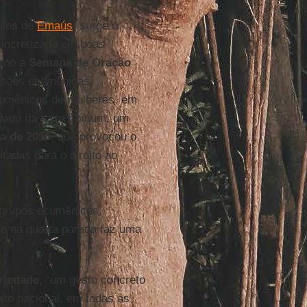
pulos de
Emaús
, surge o
concretizado em boas
como a
Semana de Oração
issões ecumênicas,
ecumênicos de mulheres, em
idado da casa comum, um
a de 2016
, que provocou o
tadas para o direito ao
 grupos ecumênicos,
ue na quarta parada faz uma
riedade
, “um gesto concreto
bito nacional, em todas as