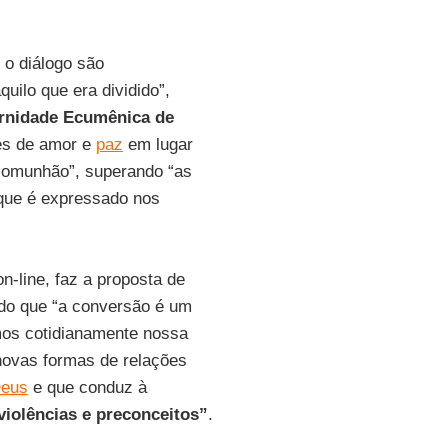
 o diálogo são
uilo que era dividido”,
rnidade Ecumênica de
tes de amor e
paz
em lugar
 comunhão”, superando “as
 que é expressado nos
n-line, faz a proposta de
do que “a conversão é um
mos cotidianamente nossa
 novas formas de relações
eus
e que conduz à
 violências e preconceitos”
.