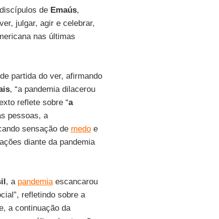
 discípulos de
Emaús
,
r, julgar, agir e celebrar,
mericana nas últimas
e partida do ver, afirmando
ais
, “a pandemia dilacerou
xto reflete sobre “
a
s pessoas, a
ocando sensação de
medo
e
eações diante da pandemia
il
, a
pandemia
escancarou
ial”, refletindo sobre a
me, a continuação da