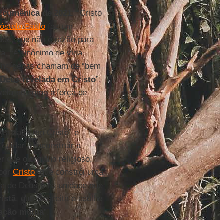
Ecumênica de 2021
: “Cristo
óstolo Paulo
faz um
ade, que não é razão para
ca, “é sinônimo de vida
s indígenas chamam de “bem
Deus revelada em Cristo
”,
vela-se como a força de
.
ta da fé em Cristo” e
cuidar e reconstruir a
 que o orgulho religioso,
 por
Cristo
, que constrói uma
ça de Deus e na unidade que
istã
, que “respeita e acolhe
ação mútua
”.