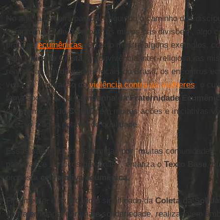
No agir, a terceira parada, seguindo o caminho dos discí
compromisso de derrubar “os muros das divisões”, algo 
práticas
ecumênicas
. O texto mostra alguns exemplos, 
pela Unidade Cristã
, a convivência inter-religiosa, as m
realizadas em diferentes locais do Brasil, os encontros 
vista da superação da
violência contra as mulheres
, o cu
tema abordado na
Campanha da Fraternidade Ecumênic
envolvimento do
CONIC
em muitas ações e iniciativas vol
acesso à água potável de qualidade.
Essas são práticas assumidas por “muitas comunidades,
pastorais e serviços diaconais”, enfatiza o
Texto Base
, q
proposta
celebrativa ecumênica
.
Finalmente, é explicado o significado da
Coleta da Solida
da fraternidade, partilha e solidariedade, realizado em âm