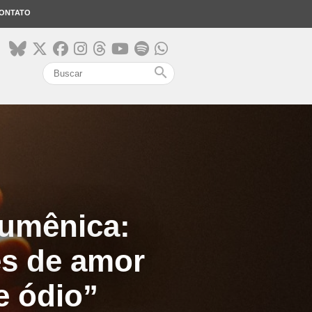
ONTATO
search
umênica:
es de amor
e ódio”