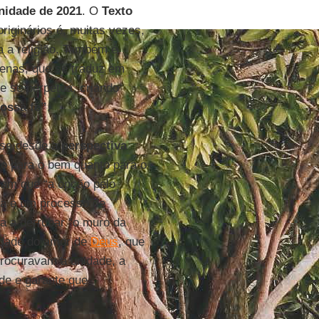
nidade de 2021
. O
Texto
originários é, muitas vezes,
a a religião. Também é
genas, que se traduz em
ue se perpetua, criando
ossa fé”
.
lise desde a
perspectiva
nto para o bem quanto para o
ram que “a opção pelo
ua e um processo de
va a derrubar “o muro da
idade do amor de
Deus
, que
rocuravam a unidade, a
de e garante que