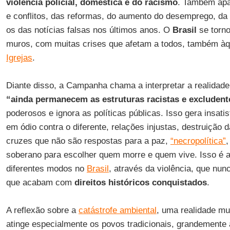
violência policial, doméstica e do racismo
. Também apa
e conflitos, das reformas, do aumento do desemprego, da
os das notícias falsas nos últimos anos. O
Brasil
se torn
muros, com muitas crises que afetam a todos, também àq
Igrejas
.
Diante disso, a Campanha chama a interpretar a realida
“ainda permanecem as estruturas racistas e excludent
poderosos e ignora as políticas públicas. Isso gera insati
em ódio contra o diferente, relações injustas, destruiçã
cruzes que não são respostas para a paz,
“necropolítica”
soberano para escolher quem morre e quem vive. Isso é a
diferentes modos no
Brasil
, através da violência, que nunc
que acabam com
direitos históricos conquistados
.
A reflexão sobre a
catástrofe ambiental
, uma realidade mu
atinge especialmente os povos tradicionais, grandemente