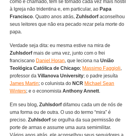
como é chamado, tem se tornado cada vez mais hostil
à Igreja não tridentina e, em particular, ao
Papa
Francisco
. Quatro anos atrás,
Zuhlsdorf
aconselhou
seus leitores que não era pecado rezar pela morte do
papa.
Verdade seja dita: eu mesma estive na mira de
Zuhlsdorf
mais de uma vez, junto com o frei
franciscano
Daniel Horan
, que leciona na
União
Teológica Católica de Chicago
;
Massimo Faggioli
,
professor da
Villanova University
; o padre jesuíta
James Martin
; o colunista do
NCR
Michael Sean
Winters
; e o economista
Anthony Annett
.
Em seu blog,
Zuhlsdorf
difamou cada um de nós de
uma forma ou de outra. O uso do termo “mira” é
preciso.
Zuhlsdorf
se orgulha da sua permissão de
porte de armas e assume uma aura semimilitar.
Vários anos atrás, ele aconselhou seus seguidores a