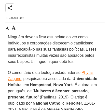
share
13 Janeiro 2021
Ninguém deveria ficar estupefato ao ver como
indivíduos e corporações distorcem o catolicismo
para encaixá-lo nas suas fantasias políticas. Esses
insurrecionistas muitas vezes são apoiados pelos
seus bispos. E ninguém quer detê-los.
O comentário é da teóloga estadunidense
Phyllis
Zagano
, pesquisadora associada da
Universidade
Hofstra
, em
Hempstead
,
Nova York
. É autora, em
português, de “
Mulheres diáconas: passado,
presente, futuro
” (Paulinas, 2019). O artigo é
publicado por
National Catholic Reporter
, 11-01-
2021. A tradução é de
Moisés Sbardelotto
.