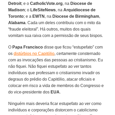
Detroit
; e o
CatholicVote.org
, na
Diocese de
Madison
; o
LifeSiteNews
, na
Arquidiocese de
Toronto
; e a
EWTN
, na
Diocese de Birmingham
,
Alabama
. Cada um deles contribuiu com o mito da
“fraude eleitoral”. Há outros, muitos dos quais
vomitam sua raiva com a permissão de seus bispos.
O
Papa Francisco
disse que ficou “estupefato” com
os
distúrbios no Capitólio
, certamente consternado
com as invocações das pessoas ao cristianismo. Eu
não fiquei. Não fiquei estupefato ao ver tantos
indivíduos que professam o cristianismo invadir os
degraus do prédio do Capitólio, atacar oficiais e
colocar em risco a vida de membros do Congresso e
do vice-presidente dos
EUA
.
Ninguém mais deveria ficar estupefato ao ver como
indivíduos e corporações distorcem o catolicismo