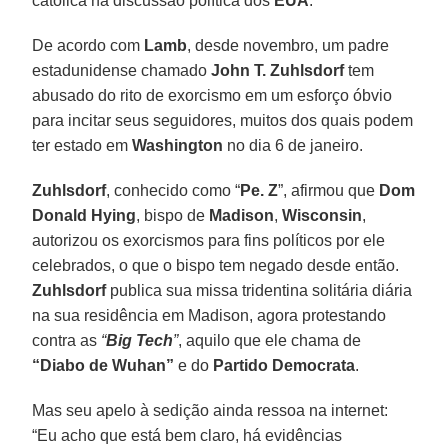
católica na discussão política dos
EUA
.
De acordo com
Lamb
, desde novembro, um padre
estadunidense chamado
John T. Zuhlsdorf
tem
abusado do rito de exorcismo em um esforço óbvio
para incitar seus seguidores, muitos dos quais podem
ter estado em
Washington
no dia 6 de janeiro.
Zuhlsdorf
, conhecido como “
Pe. Z
”, afirmou que
Dom
Donald Hying
, bispo de
Madison
,
Wisconsin
,
autorizou os exorcismos para fins políticos por ele
celebrados, o que o bispo tem negado desde então.
Zuhlsdorf
publica sua missa tridentina solitária diária
na sua residência em Madison, agora protestando
contra as
“
Big Tech
”
, aquilo que ele chama de
“Diabo de Wuhan”
e do
Partido Democrata
.
Mas seu apelo à sedição ainda ressoa na internet:
“Eu acho que está bem claro, há evidências