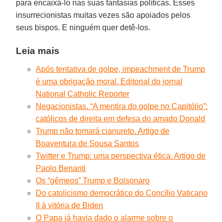
para encaixá-lo nas suas fantasias políticas. Esses
insurrecionistas muitas vezes são apoiados pelos
seus bispos. E ninguém quer detê-los.
Leia mais
Após tentativa de golpe, impeachment de Trump
é uma obrigação moral. Editorial do jornal
National Catholic Reporter
Negacionistas. “A mentira do golpe no Capitólio”:
católicos de direita em defesa do amado Donald
Trump não tomará cianureto. Artigo de
Boaventura de Sousa Santos
Twitter e Trump: uma perspectiva ética. Artigo de
Paolo Benanti
Os “gêmeos” Trump e Bolsonaro
Do catolicismo democrático do Concílio Vaticano
II à vitória de Biden
O Papa já havia dado o alarme sobre o