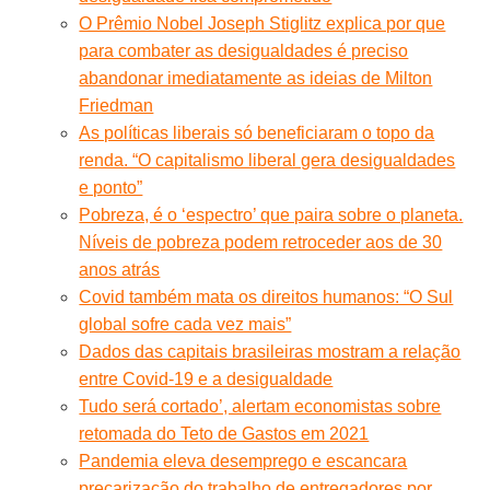
O Prêmio Nobel Joseph Stiglitz explica por que
para combater as desigualdades é preciso
abandonar imediatamente as ideias de Milton
Friedman
As políticas liberais só beneficiaram o topo da
renda. “O capitalismo liberal gera desigualdades
e ponto”
Pobreza, é o ‘espectro’ que paira sobre o planeta.
Níveis de pobreza podem retroceder aos de 30
anos atrás
Covid também mata os direitos humanos: “O Sul
global sofre cada vez mais”
Dados das capitais brasileiras mostram a relação
entre Covid-19 e a desigualdade
Tudo será cortado’, alertam economistas sobre
retomada do Teto de Gastos em 2021
Pandemia eleva desemprego e escancara
precarização do trabalho de entregadores por