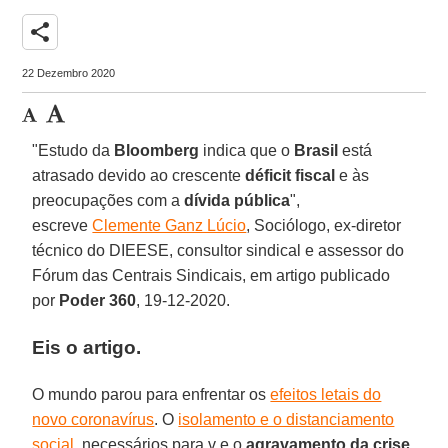
share
22 Dezembro 2020
"Estudo da
Bloomberg
indica que o
Brasil
está
atrasado devido ao crescente
déficit fiscal
e às
preocupações com a
dívida pública
",
escreve
Clemente Ganz Lúcio
, Sociólogo, ex-diretor
técnico do DIEESE, consultor sindical e assessor do
Fórum das Centrais Sindicais, em artigo publicado
por
Poder 360
, 19-12-2020.
Eis o artigo.
O mundo parou para enfrentar os
efeitos letais do
novo coronavírus
. O
isolamento e o distanciamento
social
, necessários para v e o
agravamento da crise