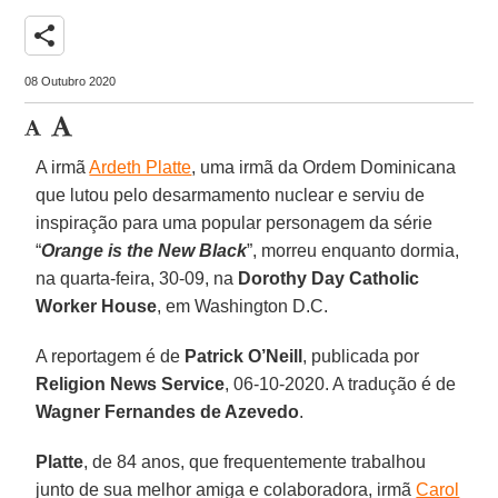
share
08 Outubro 2020
A irmã
Ardeth Platte
, uma irmã da Ordem Dominicana
que lutou pelo desarmamento nuclear e serviu de
inspiração para uma popular personagem da série
“
Orange is the New Black
”, morreu enquanto dormia,
na quarta-feira, 30-09, na
Dorothy Day Catholic
Worker House
, em Washington D.C.
A reportagem é de
Patrick O’Neill
, publicada por
Religion News Service
, 06-10-2020. A tradução é de
Wagner Fernandes de Azevedo
.
Platte
, de 84 anos, que frequentemente trabalhou
junto de sua melhor amiga e colaboradora, irmã
Carol