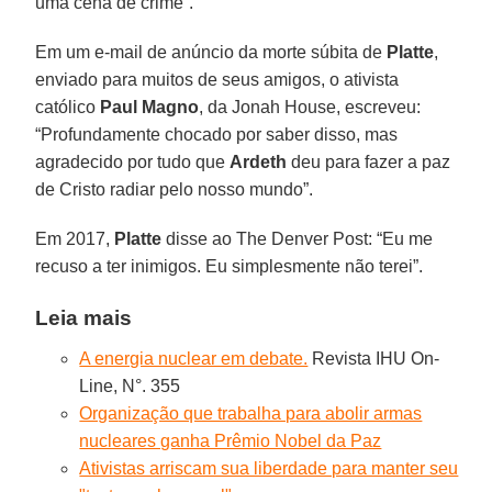
uma cena de crime”.
Em um e-mail de anúncio da morte súbita de
Platte
,
enviado para muitos de seus amigos, o ativista
católico
Paul Magno
, da Jonah House, escreveu:
“Profundamente chocado por saber disso, mas
agradecido por tudo que
Ardeth
deu para fazer a paz
de Cristo radiar pelo nosso mundo”.
Em 2017,
Platte
disse ao The Denver Post: “Eu me
recuso a ter inimigos. Eu simplesmente não terei”.
Leia mais
A energia nuclear em debate.
Revista IHU On-
Line, N°. 355
Organização que trabalha para abolir armas
nucleares ganha Prêmio Nobel da Paz
Ativistas arriscam sua liberdade para manter seu