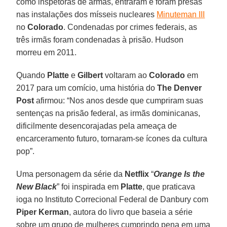
como inspetoras de armas, entraram e foram presas
nas instalações dos mísseis nucleares
Minuteman III
no
Colorado
. Condenadas por crimes federais, as
três irmãs foram condenadas à prisão. Hudson
morreu em 2011.
Quando
Platte
e
Gilbert
voltaram ao
Colorado
em
2017 para um comício, uma história do
The Denver
Post
afirmou: “Nos anos desde que cumpriram suas
sentenças na prisão federal, as irmãs dominicanas,
dificilmente desencorajadas pela ameaça de
encarceramento futuro, tornaram-se ícones da cultura
pop”.
Uma personagem da série da
Netflix
“
Orange Is the
New Black
” foi inspirada em
Platte
, que praticava
ioga no Instituto Correcional Federal de Danbury com
Piper Kerman
, autora do livro que baseia a série
sobre um grupo de mulheres cumprindo pena em uma