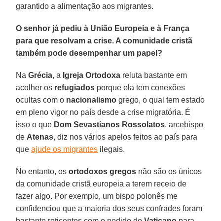
garantido a alimentação aos migrantes.
O senhor já pediu à União Europeia e à França
para que resolvam a crise. A comunidade cristã
também pode desempenhar um papel?
Na
Grécia
, a
Igreja Ortodoxa
reluta bastante em
acolher os
refugiados
porque ela tem conexões
ocultas com o
nacionalismo
grego, o qual tem estado
em pleno vigor no país desde a crise migratória. É
isso o que
Dom Sevastianos Rossolatos
, arcebispo
de
Atenas
, diz nos vários apelos feitos ao país para
que
ajude os migrantes
ilegais.
No entanto, os
ortodoxos gregos
não são os únicos
da comunidade cristã europeia a terem receio de
fazer algo. Por exemplo, um bispo polonês me
confidenciou que a maioria dos seus confrades foram
bastante reticentes com o pedido do
Vaticano
para