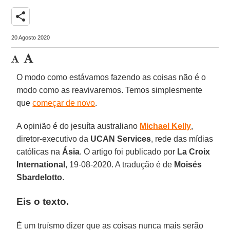
share
20 Agosto 2020
O modo como estávamos fazendo as coisas não é o
modo como as reavivaremos. Temos simplesmente
que
começar de novo
.
A opinião é do jesuíta australiano
Michael Kelly
,
diretor-executivo da
UCAN Services
, rede das mídias
católicas na
Ásia
. O artigo foi publicado por
La Croix
International
, 19-08-2020. A tradução é de
Moisés
Sbardelotto
.
Eis o texto.
É um truísmo dizer que as coisas nunca mais serão