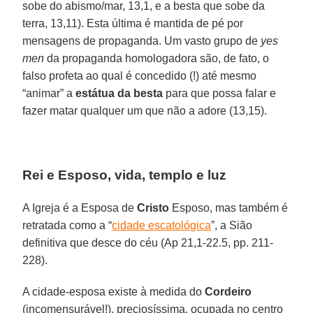
sobe do abismo/mar, 13,1, e a besta que sobe da
terra, 13,11). Esta última é mantida de pé por
mensagens de propaganda. Um vasto grupo de
yes
men
da propaganda homologadora são, de fato, o
falso profeta ao qual é concedido (!) até mesmo
“animar” a
estátua da besta
para que possa falar e
fazer matar qualquer um que não a adore (13,15).
Rei e Esposo, vida, templo e luz
A Igreja é a Esposa de
Cristo
Esposo, mas também é
retratada como a “
cidade escatológica
”, a Sião
definitiva que desce do céu (Ap 21,1-22.5, pp. 211-
228).
A cidade-esposa existe à medida do
Cordeiro
(incomensurável!), preciosíssima, ocupada no centro