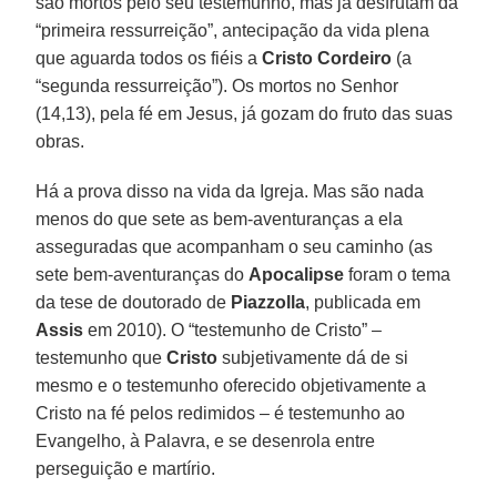
são mortos pelo seu testemunho, mas já desfrutam da
“primeira ressurreição”, antecipação da vida plena
que aguarda todos os fiéis a
Cristo Cordeiro
(a
“segunda ressurreição”). Os mortos no Senhor
(14,13), pela fé em Jesus, já gozam do fruto das suas
obras.
Há a prova disso na vida da Igreja. Mas são nada
menos do que sete as bem-aventuranças a ela
asseguradas que acompanham o seu caminho (as
sete bem-aventuranças do
Apocalipse
foram o tema
da tese de doutorado de
Piazzolla
, publicada em
Assis
em 2010). O “testemunho de Cristo” –
testemunho que
Cristo
subjetivamente dá de si
mesmo e o testemunho oferecido objetivamente a
Cristo na fé pelos redimidos – é testemunho ao
Evangelho, à Palavra, e se desenrola entre
perseguição e martírio.