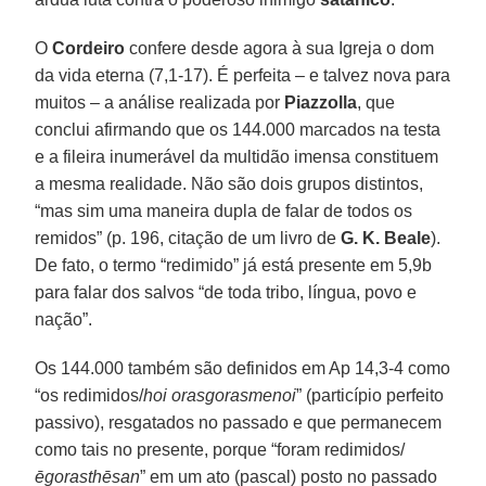
O
Cordeiro
confere desde agora à sua Igreja o dom
da vida eterna (7,1-17). É perfeita – e talvez nova para
muitos – a análise realizada por
Piazzolla
, que
conclui afirmando que os 144.000 marcados na testa
e a fileira inumerável da multidão imensa constituem
a mesma realidade. Não são dois grupos distintos,
“mas sim uma maneira dupla de falar de todos os
remidos” (p. 196, citação de um livro de
G. K. Beale
).
De fato, o termo “redimido” já está presente em 5,9b
para falar dos salvos “de toda tribo, língua, povo e
nação”.
Os 144.000 também são definidos em Ap 14,3-4 como
“os redimidos/
hoi orasgorasmenoi
” (particípio perfeito
passivo), resgatados no passado e que permanecem
como tais no presente, porque “foram redimidos/
ēgorasthēsan
” em um ato (pascal) posto no passado