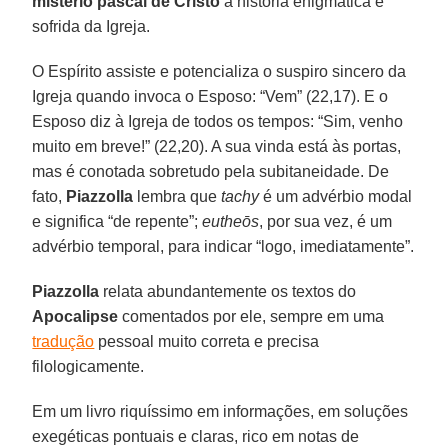
mistério pascal de Cristo
à história enigmática e
sofrida da Igreja.
O Espírito assiste e potencializa o suspiro sincero da
Igreja quando invoca o Esposo: “Vem” (22,17). E o
Esposo diz à Igreja de todos os tempos: “Sim, venho
muito em breve!” (22,20). A sua vinda está às portas,
mas é conotada sobretudo pela subitaneidade. De
fato,
Piazzolla
lembra que
tachy
é um advérbio modal
e significa “de repente”;
eutheōs
, por sua vez, é um
advérbio temporal, para indicar “logo, imediatamente”.
Piazzolla
relata abundantemente os textos do
Apocalipse
comentados por ele, sempre em uma
tradução
pessoal muito correta e precisa
filologicamente.
Em um livro riquíssimo em informações, em soluções
exegéticas pontuais e claras, rico em notas de