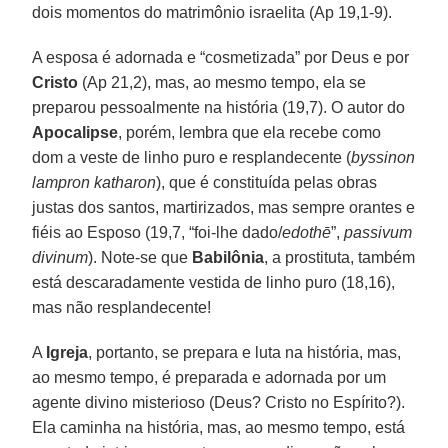
dois momentos do matrimônio israelita (Ap 19,1-9).
A esposa é adornada e “cosmetizada” por Deus e por
Cristo
(Ap 21,2), mas, ao mesmo tempo, ela se
preparou pessoalmente na história (19,7). O autor do
Apocalipse
, porém, lembra que ela recebe como
dom a veste de linho puro e resplandecente (
byssinon
lampron katharon
), que é constituída pelas obras
justas dos santos, martirizados, mas sempre orantes e
fiéis ao Esposo (19,7, “foi-lhe dado/
edothē
”,
passivum
divinum
). Note-se que
Babilônia
, a prostituta, também
está descaradamente vestida de linho puro (18,16),
mas não resplandecente!
A
Igreja
, portanto, se prepara e luta na história, mas,
ao mesmo tempo, é preparada e adornada por um
agente divino misterioso (Deus? Cristo no Espírito?).
Ela caminha na história, mas, ao mesmo tempo, está