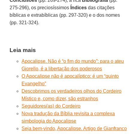
Conclusões
(pp. 269-274), a rica
Bibliografia
(pp.
275-296), os preciosíssimos
Índices
das citações
bíblicas e extrabíblicas (pp. 297-320) e o dos nomes
(pp. 321-324).
Leia mais
Apocalipse. Não é “o fim do mundo”: para o ateu
Giorello, é a libertação dos poderosos
O Apocalipse não é apocalíptico: é um “quinto
Evangelho”
Descobrimos os verdadeiros olhos do Cordeiro
Místico e, como dizer, são estranhos
Seguidores(as) do Cordeiro
Nova tradução da Bíblia revisita a complexa
simbologia do Apocalipse
Seja bem-vindo, Apocalipse. Artigo de Gianfranco