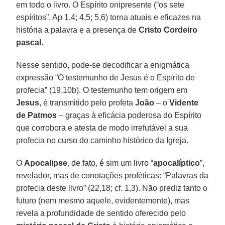
em todo o livro. O Espírito onipresente (“os sete
espíritos”, Ap 1,4; 4,5; 5,6) torna atuais e eficazes na
história a palavra e a presença de
Cristo Cordeiro
pascal
.
Nesse sentido, pode-se decodificar a enigmática
expressão “O testemunho de Jesus é o Espírito de
profecia” (19,10b). O testemunho tem origem em
Jesus
, é transmitido pelo profeta
João
– o
Vidente
de Patmos
– graças à eficácia poderosa do Espírito
que corrobora e atesta de modo irrefutável a sua
profecia no curso do caminho histórico da Igreja.
O
Apocalipse
, de fato, é sim um livro “
apocalíptico
”,
revelador, mas de conotações proféticas: “Palavras da
profecia deste livro” (22,18; cf. 1,3). Não prediz tanto o
futuro (nem mesmo aquele, evidentemente), mas
revela a profundidade de sentido oferecido pelo