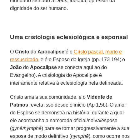
mundano fechado a Deus, idólatra, opressor da
dignidade do ser humano.
Uma cristologia eclesiológica e esponsal
O
Cristo
do
Apocalipse
é o
Cristo pascal, morto e
ressuscitado
, e é o Esposo da Igreja (pp. 173-194; o
João
do
Apocalipse
se conecta aqui ao do
Evangelho). A cristologia do Apocalipse é
inteiramente relativa à eclesiologia nela delineada.
Cristo ama a sua comunidade, e o
Vidente de
Patmos
revela isso desde o início (Ap 1,5b). O amor
do Esposo se demonstra na história, durante a qual
ele acompanha a namorada oficial/noiva/esposa
(
gynē/nymphē
) para se tornar progressivamente a sua
esposa de modo definitivo (
nymphē
), como ocorre nos