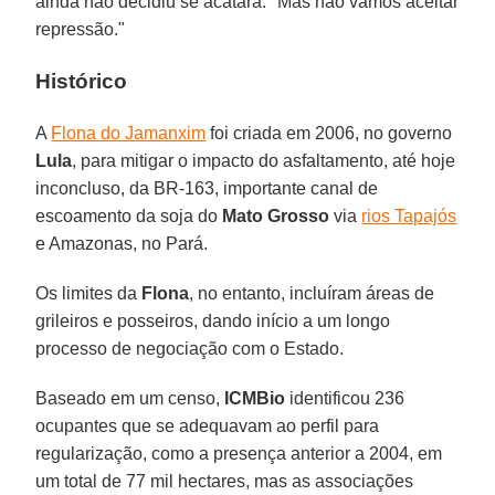
ainda não decidiu se acatará. "Mas não vamos aceitar
repressão."
Histórico
A
Flona do Jamanxim
foi criada em 2006, no governo
Lula
, para mitigar o impacto do asfaltamento, até hoje
inconcluso, da BR-163, importante canal de
escoamento da soja do
Mato Grosso
via
rios Tapajós
e Amazonas, no Pará.
Os limites da
Flona
, no entanto, incluíram áreas de
grileiros e posseiros, dando início a um longo
processo de negociação com o Estado.
Baseado em um censo,
ICMBio
identificou 236
ocupantes que se adequavam ao perfil para
regularização, como a presença anterior a 2004, em
um total de 77 mil hectares, mas as associações