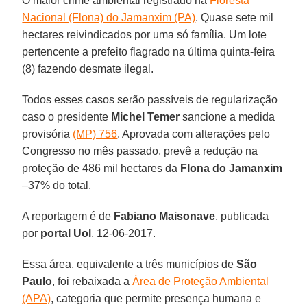
O maior crime ambiental registrado na
Floresta
Nacional (Flona) do Jamanxim (PA)
. Quase sete mil
hectares reivindicados por uma só família. Um lote
pertencente a prefeito flagrado na última quinta-feira
(8) fazendo desmate ilegal.
Todos esses casos serão passíveis de regularização
caso o presidente
Michel Temer
sancione a medida
provisória
(MP) 756
. Aprovada com alterações pelo
Congresso no mês passado, prevê a redução na
proteção de 486 mil hectares da
Flona do Jamanxim
–37% do total.
A reportagem é de
Fabiano Maisonave
, publicada
por
portal Uol
, 12-06-2017.
Essa área, equivalente a três municípios de
São
Paulo
, foi rebaixada a
Área de Proteção Ambiental
(APA)
, categoria que permite presença humana e