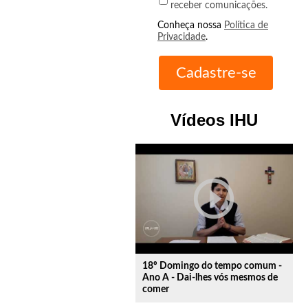
receber comunicações.
Conheça nossa
Política de
Privacidade
.
Vídeos IHU
play_circle_outline
18º Domingo do tempo comum -
Ano A - Dai-lhes vós mesmos de
comer