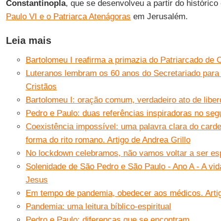
Constantinopla
, que se desenvolveu a partir do histórico
Paulo VI e o Patriarca Atenágoras
em Jerusalém.
Leia mais
Bartolomeu I reafirma a primazia do Patriarcado de 
Luteranos lembram os 60 anos do Secretariado par
Cristãos
Bartolomeu I: oração comum, verdadeiro ato de liber
Pedro e Paulo: duas referências inspiradoras no se
Coexistência impossível: uma palavra clara do carde
forma do rito romano. Artigo de Andrea Grillo
No lockdown celebramos, não vamos voltar a ser esp
Solenidade de São Pedro e São Paulo - Ano A - A vid
Jesus
Em tempo de pandemia, obedecer aos médicos. Artigo
Pandemia: uma leitura bíblico-espiritual
Pedro e Paulo: diferenças que se encontram