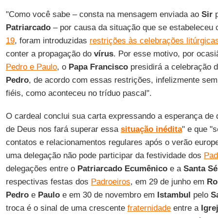
"Como você sabe – consta na mensagem enviada ao
Sir
p
Patriarcado
– por causa da situação que se estabeleceu
19
, foram introduzidas
restrições às celebrações litúrgic
conter a propagação do
vírus
. Por esse motivo, por ocas
Pedro e Paulo
, o
Papa Francisco
presidirá a celebração 
Pedro
, de acordo com essas restrições, infelizmente sem
fiéis, como aconteceu no tríduo pascal".
O cardeal conclui sua carta expressando a esperança de qu
de Deus nos fará superar essa
situação inédita
" e que "
contatos e relacionamentos regulares após o verão europe
uma delegação não pode participar da festividade dos
Pad
delegações entre o
Patriarcado Ecumênico
e a
Santa Sé
respectivas festas dos
Padroeiros
, em 29 de junho em
Ro
Pedro
e
Paulo
e em 30 de novembro em
Istambul
pelo
S
troca é o sinal de uma crescente
fraternidade
entre a
Igre