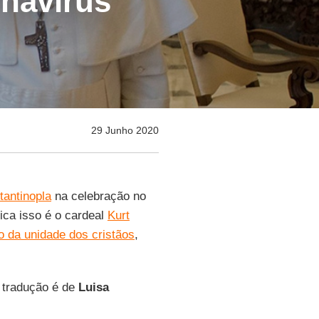
navírus
29 Junho 2020
antinopla
na celebração no
ica isso é o cardeal
Kurt
 da unidade dos cristãos
,
A tradução é de
Luisa