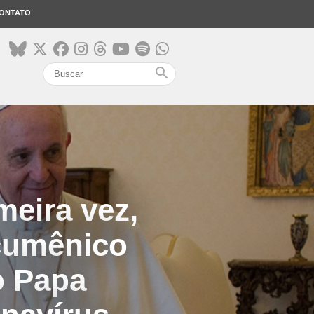
ONTATO
search
meira vez,
Ecumênico
o Papa