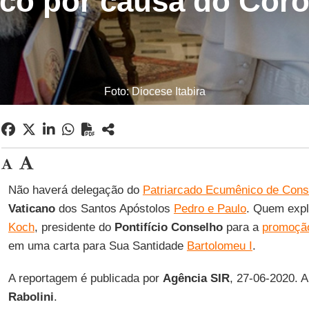
sco por causa do Coro
Foto: Diocese Itabira
Não haverá delegação do
Patriarcado Ecumênico de Const
Vaticano
dos Santos Apóstolos
Pedro e Paulo
. Quem expl
Koch
, presidente do
Pontifício Conselho
para a
promoção
em uma carta para Sua Santidade
Bartolomeu I
.
A reportagem é publicada por
Agência SIR
, 27-06-2020. 
Rabolini
.