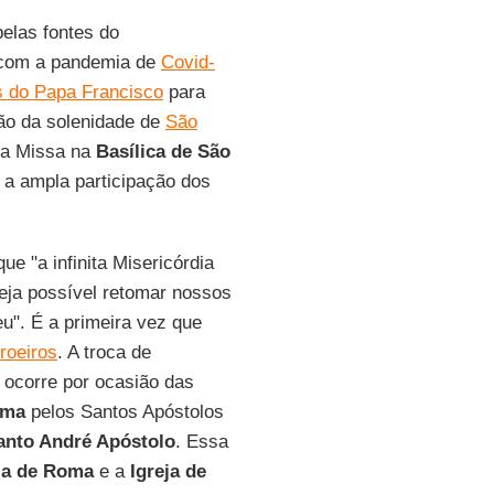
elas fontes do
 com a pandemia de
Covid-
as do Papa Francisco
para
ião da solenidade de
São
da Missa na
Basílica de São
 a ampla participação dos
e "a infinita Misericórdia
seja possível retomar nossos
u". É a primeira vez que
roeiros
. A troca de
ocorre por ocasião das
ma
pelos Santos Apóstolos
anto André Apóstolo
. Essa
ja de Roma
e a
Igreja de