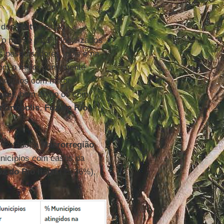
 dos
óbitos
estão
 o mar, e 61,1% localizados
os pesquisadores, pois é na
om o maior contingente
nicípios com maior
osé
), bem como os com
rianópolis
,
Foz do Rio
 Estado, a
Macrorregião
nicípios com casos da
z do Rio Itajaí
(15,36%),