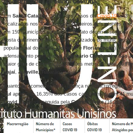
Macrorregiões de Santa Catarina
Em
Santa
Catarina
, 38,9% dos casos da
Covid-19
e 43%
localizados nos 30 municípios costeiros defrontantes com
em 159 municípios do interior. Tal fato decorre, segundo 
costa catarinense onde estão localizados os municípios c
populacional do estado (
Joinville
e
Florianópolis
), os mu
adensamento populacional (
Balneário
Camboriú
e
São
J
maior grau de conurbação (Regiões metropolitanas de
Flo
Itajaí
,
Joinville
,
Tubarão
).
Quanto ao acometimento da doença nas macrorregiões do
Sul
apresenta 16,35% dos casos catarinenses com 41 mu
Covid 19
, sendo seguida pela
Grande
Oeste
(16,21%),
Fo
como pode ser avaliado em seguida: