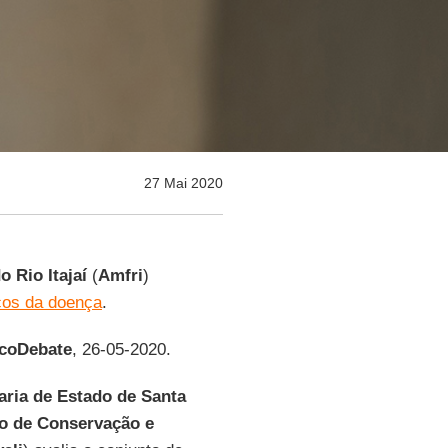
27 Mai 2020
 Rio Itajaí
(
Amfri
)
cos da doença
.
coDebate
, 26-05-2020.
aria de Estado de Santa
io de Conservação e