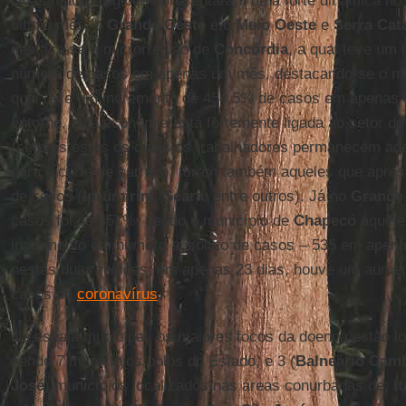
Duas macrorregiões apresentaram uma forte dinâmica no
último mês, o
Grande Oeste
e o
Meio Oeste
e
Serra
Cat
destaca-se a microrregião de
Concórdia
, a qual teve um
número de casos em apenas um mês, destacando-se o m
qual teve um incremento de 454,5% de casos em apenas 3
entorno, cuja economia está fortemente ligada ao setor de
(setores estes os quais os trabalhadores permanecem ade
para o corte de carnes), foram também aqueles que apre
de casos (
Iprumirim
,
Seara
, entre outros). Já no
Grande
casos foi de 457%, sendo o município de
Chapecó
aquele
incremento em número absoluto de casos – 535 em apenas
nestas duas regiões, em apenas 23 dias, houve um aume
casos de
coronavírus
.
Na escala municipal, os maiores focos da doença estão l
sendo 7 municípios polos do Estado, e 3 (
Balneário
Camb
José
) municípios localizados nas áreas conurbadas de:
It