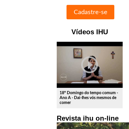
Vídeos IHU
play_circle_outline
18º Domingo do tempo comum -
Ano A - Dai-lhes vós mesmos de
comer
Revista ihu on-line