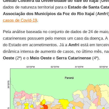
Gestão Costeira da Universidade do Vale do Itajaí
(
Univ
dados de natureza territorial para o
Estado de Santa Cata
Associação dos Municípios da Foz do Rio Itajaí
(
Amfri
casos de Covid-19
.
Pela análise baseada no conjunto de dados de 24 de maio
catarinenses possuem pelo menos um caso da doença. A
do Estado em acometimentos. Já a
Amfri
está em terceir
dinâmica intensa de aumento de casos, no último mês, n
Oeste
(2ª) e o
Meio
Oeste
e
Serra
Catarinense
(4ª).