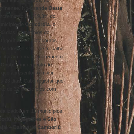
 aumento de casos, no
arinense
. No
Grande Oeste
 incremento de 219,3% do
unicípio de
Concórdia
, o
0 dias. Municípios do
 frigoríficos e matadouros
nsados no setor de trabalho
sentaram o maior incremento
 Oeste
o incremento de
 que apresentou o maior
 23 dias. Cabe registar que
nto de 32 municípios com
ocalizados em 10 municípios,
oriú
,
Navegantes
e
São
ajaí
–
Balneário
Camboriú