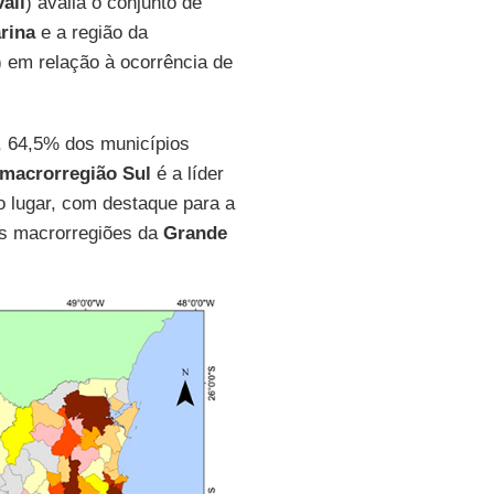
ali
) avalia o conjunto de
rina
e a região da
) em relação à ocorrência de
, 64,5% dos municípios
macrorregião Sul
é a líder
o lugar, com destaque para a
as macrorregiões da
Grande