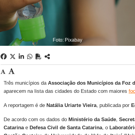
Foto: Pixabay
Três municípios da
Associação dos Municípios da Foz do
aparecem na lista das cidades do Estado com maiores
fo
A reportagem é de
Natália Uriarte Vieira
, publicada por
E
De acordo com os dados do
Ministério da Saúde
,
Secret
Catarina
e
Defesa Civil de Santa Catarina
, o
Laboratór