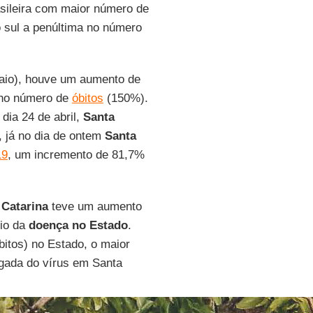
asileira com maior número de
 sul a penúltima no número
maio), houve um aumento de
no número de
óbitos
(150%).
 dia 24 de abril,
Santa
 já no dia de ontem
Santa
19
, um incremento de 81,7%
Catarina
teve um aumento
cio da
doença no Estado
.
itos) no Estado, o maior
gada do vírus em Santa