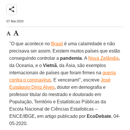
share
07 Mai 2020
"O que acontece no
Brasil
é uma calamidade e não
precisava ser assim. Existem muitos países que estão
conseguindo controlar a
pandemia
. A
Nova Zelândia
,
da Oceania, e o
Vietnã
, da Ásia, são exemplos
internacionais de países que foram firmes na
guerra
contra o coronavírus
. E venceram!", escreve
José
Eustáquio Diniz Alves
, doutor em demografia e
professor titular do mestrado e doutorado em
População, Território e Estatísticas Públicas da
Escola Nacional de Ciências Estatísticas –
ENCE/IBGE, em artigo publicado por
EcoDebate
, 04-
05-2020.