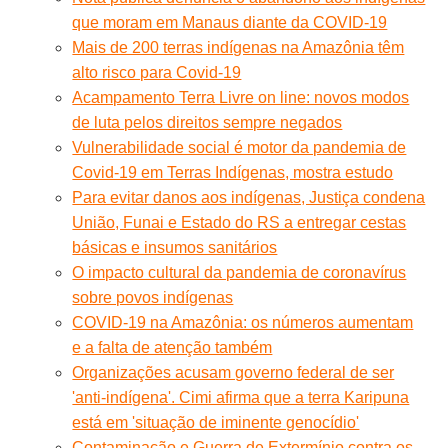
que moram em Manaus diante da COVID-19
Mais de 200 terras indígenas na Amazônia têm
alto risco para Covid-19
Acampamento Terra Livre on line: novos modos
de luta pelos direitos sempre negados
Vulnerabilidade social é motor da pandemia de
Covid-19 em Terras Indígenas, mostra estudo
Para evitar danos aos indígenas, Justiça condena
União, Funai e Estado do RS a entregar cestas
básicas e insumos sanitários
O impacto cultural da pandemia de coronavírus
sobre povos indígenas
COVID-19 na Amazônia: os números aumentam
e a falta de atenção também
Organizações acusam governo federal de ser
'anti-indígena'. Cimi afirma que a terra Karipuna
está em 'situação de iminente genocídio'
Contaminação e Guerra de Extermínio contra os