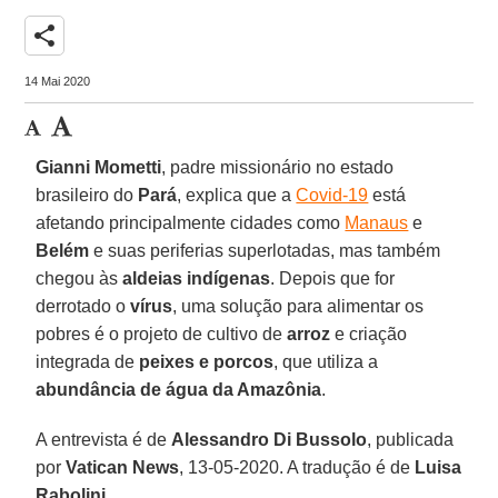
share
14 Mai 2020
Gianni Mometti
, padre missionário no estado
brasileiro do
Pará
, explica que a
Covid-19
está
afetando principalmente cidades como
Manaus
e
Belém
e suas periferias superlotadas, mas também
chegou às
aldeias indígenas
. Depois que for
derrotado o
vírus
, uma solução para alimentar os
pobres é o projeto de cultivo de
arroz
e criação
integrada de
peixes e porcos
, que utiliza a
abundância de água da Amazônia
.
A entrevista é de
Alessandro Di Bussolo
, publicada
por
Vatican News
, 13-05-2020. A tradução é de
Luisa
Rabolini
.