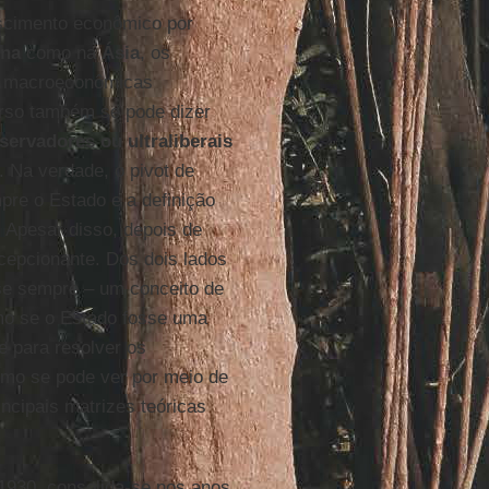
rescimento econômico por
ina
como na
Ásia
, os
as macroeconômicas
erso também se pode dizer
ervadores ou ultraliberais
. Na verdade, o pivot de
pre o Estado e a definição
 Apesar disso, depois de
cepcionante. Dos dois lados
ase sempre – um conceito de
omo se o Estado fosse uma
te para resolver os
mo se pode ver por meio de
ncipais matrizes teóricas
 1930, consolida-se nos anos