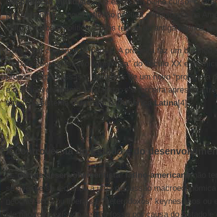
geopolíticas mundiais
, que estão em pleno curso, criar
produziram uma nova inflexão política e ideológica na Amé
volta ao debate político alguns temas da antiga agenda de
Este texto contém três partes. A primeira faz um balanço si
“debate líbero-desenvolvimentista” do século XX e do iníc
propõe as premissas e hipóteses de um novo “programa d
e o desenvolvimento capitalista; e a terceira apresenta t
futuro do sistema mundial e da
América
Latina
[4].
A controvérsia do Estado e do desenvolvime
O “
debate desenvolvimentista
”
latino-americano
não te
se tivesse se reduzido a uma discussão macroeconômica 
neoclássicos ou liberais e “heterodoxos” keynesianos ou e
ele não teria existido se não fosse por causa do Estado e