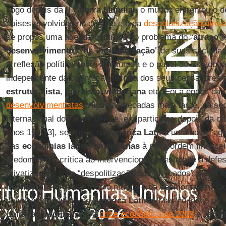
Logo depois da
II Guerra Mundial
, o mundo enfrentou o d
países envolvidos no conflito e o da
descolonização afro-a
se propôs uma agenda centrada no problema do “
atraso
” 
desenvolvimento
e da “
modernização
” de suas socieda
A reflexão política sobre a natureza e o papel do Estado s
independente da orientação teórica dos seus pensadores 
estruturalista
,
marxista
,
weberiana
etc. Foi a época da
desenvolvimentistas
. Algumas décadas mais tarde, na seq
internacional dos anos 1970 e, em particular, depois da cr
anos 1980[3], se impôs na
América
Latina
uma nova “agen
das
economias latino-americanas
à nova ordem financeir
predominou a crítica ao intervencionismo estatal e a defe
privatizações e da “despolitização dos mercados”. Foi a 
neoliberal
em quase todo o mundo e da desmontagem das 
desenvolvimentista na
América
Latina
. Mas no início do 
políticas
neoliberais
, a
crise econômica de 2008
e as
gr