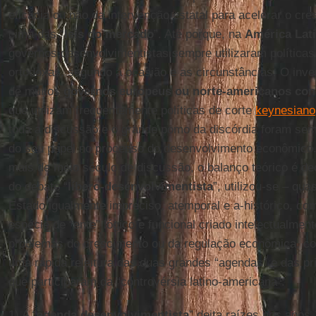
eficácia ou não da intervenção estatal para acelerar o c
cima das “
leis do mercado
”. Até porque, na
América
Lat
governos desenvolvimentistas sempre utilizaram polític
ortodoxas, segundo a ocasião e as circunstâncias. O inv
de muitos
governos europeus ou norte-americanos cons
que utilizam frequentemente políticas de corte
keynesiano
toda a discussão e o grande pomo da discórdia foram sem
do seu papel no processo do desenvolvimento econômico.
mais de meio século de discussão, o balanço teórico é de
do debate “
líbero-desenvolvimentista
”, utilizou-se – qu
Estado igualmente impreciso, atemporal e a-histórico, c
espécie de “ente” lógico e funcional criado intelectualmen
problemas do crescimento ou da regulação econômica, co
uma rápida releitura das duas grandes “agendas” e das pri
que participaram da “controvérsia latino-americana”:
1) A “
agenda
desenvolvimentista
” deita raízes nos anos