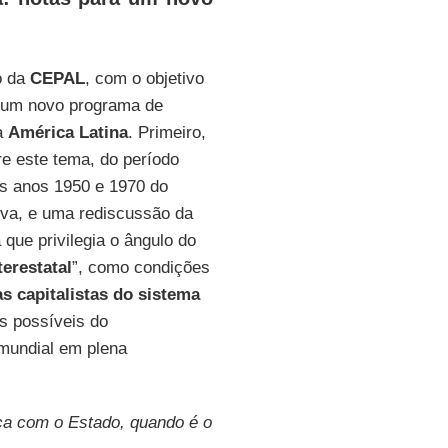
o da
CEPAL
, com o objetivo
a um novo programa de
a
América
Latina
. Primeiro,
re este tema, do período
os anos 1950 e 1970 do
iva, e uma rediscussão da
 que privilegia o ângulo do
terestatal
”, como condições
as
capitalistas
do sistema
os possíveis do
 mundial em plena
ica com o Estado, quando é o