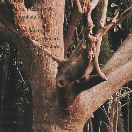
am um novo desafio e
rica Latina, trazendo de
senvolvimentista.
ntético e crítico deste
io do século XXI; a segunda
e pesquisa” sobre o Estado
rês especulações sobre o
nto
ria nenhuma especificidade
entre “ortodoxos”
struturalistas. Na verdade,
 da discussão sobre a