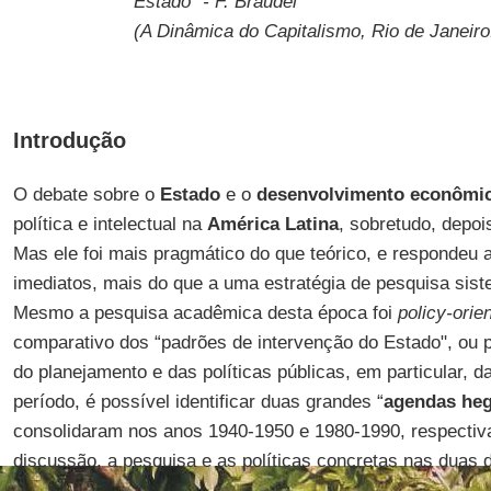
Estado” - F. Braudel
(A Dinâmica do Capitalismo, Rio de Janeiro
Introdução
O debate sobre o
Estado
e o
desenvolvimento econômi
política e intelectual na
América
Latina
, sobretudo, depo
Mas ele foi mais pragmático do que teórico, e respondeu 
imediatos, mais do que a uma estratégia de pesquisa sist
Mesmo a pesquisa acadêmica desta época foi
policy-orie
comparativo dos “padrões de intervenção do Estado", ou 
do planejamento e das políticas públicas, em particular, d
período, é possível identificar duas grandes “
agendas
he
consolidaram nos anos 1940-1950 e 1980-1990, respectiv
discussão, a pesquisa e as políticas concretas nas duas