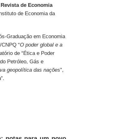
a
Revista de Economia
Instituto de Economia da
Pós-Graduação em Economia
RJ/CNPQ “
O poder global e a
atório de “Ética e Poder
 do Petróleo, Gás e
va geopolítica das nações
”,
a
”.
a: notas para um novo