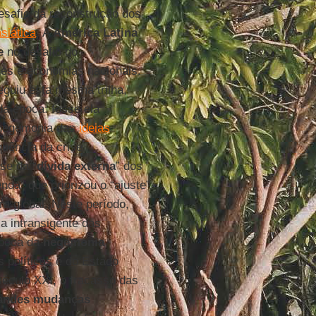
esafio da reconstrução dos
siática
. A
América
Latina
e no desafio do
des e economias nacionais.
eguiu esta mesma trilha,
da época: fosse ela
 hegemonia das
ideias
uência da crise
ise da “
dívida
externa
” dos
da” que priorizou o “ajuste”
a global. Neste período,
sa intransigente das
época da
hegemonia
políticas e do Estado
século XXI, o fracasso das
andes mudanças