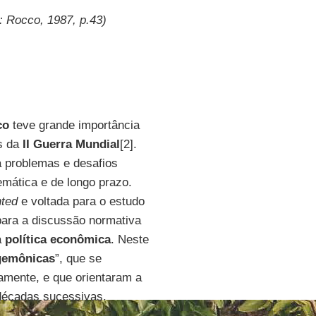
: Rocco, 1987, p.43)
co
teve grande importância
is da
II Guerra Mundial
[2].
a problemas e desafios
emática e de longo prazo.
nted
e voltada para o estudo
para a discussão normativa
a
política
econômica
. Neste
gemônicas
”, que se
amente, e que orientaram a
 décadas sucessivas.