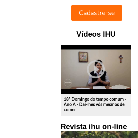
Vídeos IHU
play_circle_outline
18º Domingo do tempo comum -
Ano A - Dai-lhes vós mesmos de
comer
Revista ihu on-line