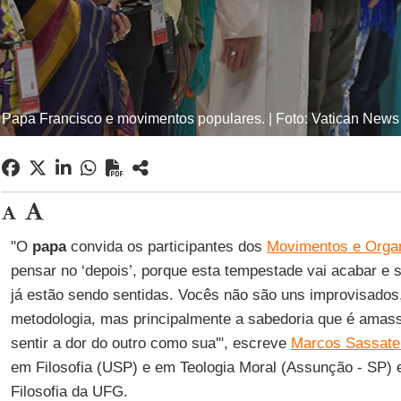
Papa Francisco e movimentos populares. | Foto: Vatican News
"O
papa
convida os participantes dos
Movimentos e Orga
pensar no ‘depois’, porque esta tempestade vai acabar e
já estão sendo sentidas. Vocês não são uns improvisados,
metodologia, mas principalmente a sabedoria que é amas
sentir a dor do outro como sua'", escreve
Marcos Sassatel
em Filosofia (USP) e em Teologia Moral (Assunção - SP) 
Filosofia da UFG.