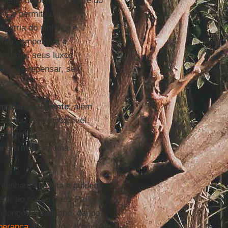
ento de perigo nos tire do
das e permita uma
olatria do dinheiro e
 tão competitiva e
consumo, seus luxos
ar, se repensar, se
mudança
urgente
; além
ar que isso é possível.
 dignidade,
ransformar em uma
antenham sua luta e cuidem-
edir ao nosso Deus Pai que
o longo do caminho, dando-
perança
. Por favor, orem por