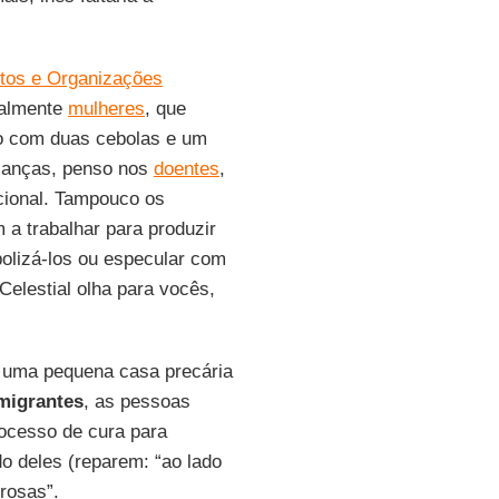
tos e Organizações
ialmente
mulheres
, que
do com duas cebolas e um
rianças, penso nos
doentes
,
cional. Tampouco os
 a trabalhar para produzir
olizá-los ou especular com
elestial olha para vocês,
uma pequena casa precária
migrantes
, as pessoas
rocesso de cura para
o deles (reparem: “ao lado
orosas”.