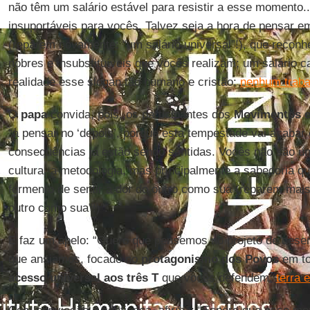
não têm um salário estável para resistir a esse momento.
insuportáveis para vocês. Talvez seja a hora de pensar 
(reparem novamente: “um salário universal”!), que reconhe
nobres e insubstituíveis que vocês realizam; um salário ca
realidade esse slogan tão humano e cristão:
nenhum traba
O
papa
convida, pois, os participantes dos
Movimentos e
“a pensar no ‘depois’, porque esta tempestade vai acabar 
consequências já estão sendo sentidas. Vocês não são u
cultura, a metodologia, mas principalmente a sabedoria 
fermento de sentir a dor do outro como sua (reparem mais
outro como sua”!)”.
E faz um apelo: “Quero que pensemos no projeto de dese
que ansiamos, focado no
protagonismo dos Povos
em to
acesso universal aos três T
que vocês defendem:
terra 