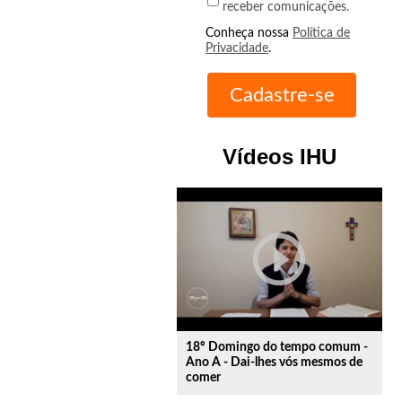
receber comunicações.
Conheça nossa
Política de
Privacidade
.
Vídeos IHU
play_circle_outline
18º Domingo do tempo comum -
Ano A - Dai-lhes vós mesmos de
comer