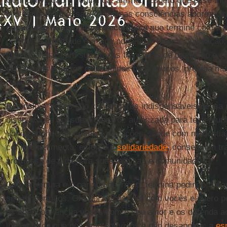
Com convicção e confiança, afirma: “Espero que esse mom
piloto automático, sacuda nossas consciências adormeci
conversão humanística e ecológica
que termine com a id
coloque a dignidade e a vida no centro. Nossa civilização,
individualista, com suas taxas frenéticas de produção e 
excessivos e lucros desmedidos para poucos, precisa mud
regenerar”.
E conclui: “Vocês são construtores indispensáveis dessa
disso, vocês possuem uma voz autorizada para testemunh
Vocês conhecem crises e privações ... que com modéstia,
comprometimento, esforço e
solidariedade
, conseguem t
promessa de vida para suas famílias e comunidades”.
Com a ternura e o carinho de irmão, termina pedindo: “M
se como irmãos. Oro por vocês, oro com vocês e quero p
os abençoe, encha vocês com o seu amor e os defenda a
lhes a força que nos mantém vivos e não desaponta: a
es