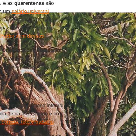
.. e as
quarentenas
são
em um
salário universal
ça e dignifique as tarefas
paz de garantir e tornar
lhador sem direitos
”.
 Organizações Populares
e suas sérias
ns improvisados, têm a
que é amassada com o
 uma vez: “sentir a dor do
nvolvimento humano integral
da a sua diversidade e no
e comida, teto e trabalho
”.