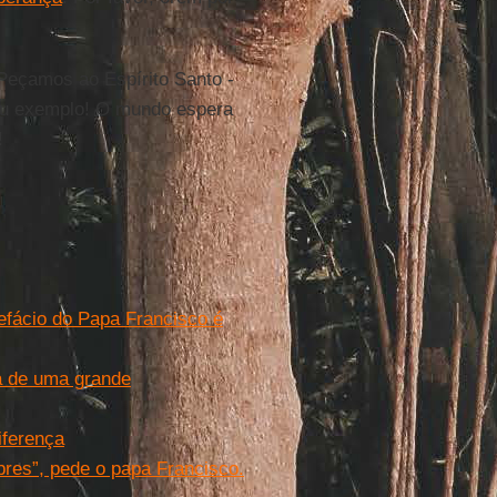
 Peçamos ao Espírito Santo -
eu exemplo! O mundo espera
!
efácio do Papa Francisco é
a de uma grande
iferença
bres”, pede o papa Francisco.