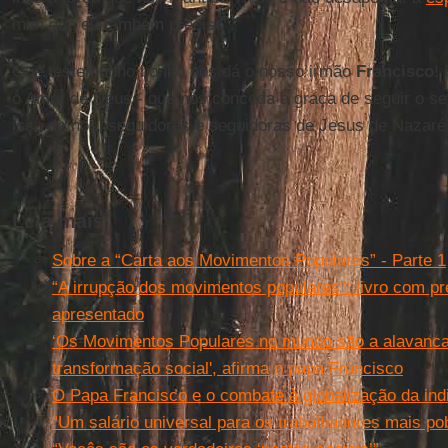
mim que eu também preciso”.
Que testemunho bonito nos dá o nosso irmão
Francisco
!
o Amor de Deus - que nos conceda a graça de seguir o s
isso de nós, seguidores e seguidoras de Jesus de Nazaré
Leia mais
Sobre a “Carta aos Movimentos Populares” - Parte 1
“A irrupção dos movimentos populares”: livro com pr
apresentado
‘Os Movimentos Populares no mundo são a alavanc
transformação social', afirma o papa Francisco
O Papa Francisco e o combate à globalização da ind
“Um salário universal para os trabalhadores mais po