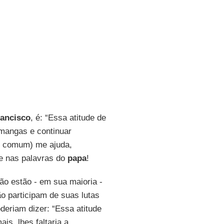
ancisco
, é: “Essa atitude de
 mangas e continuar
em comum) me ajuda,
de nas palavras do
papa
!
não estão - em sua maioria -
o participam de suas lutas
oderiam dizer: “Essa atitude
is, lhes faltaria a