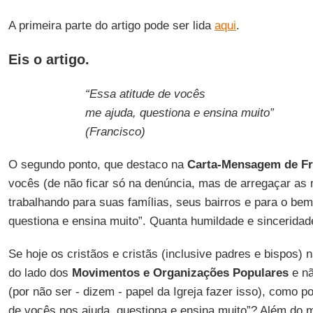
A primeira parte do artigo pode ser lida
aqui
.
Eis o artigo.
“Essa atitude de vocês
me ajuda, questiona e ensina muito”
(Francisco)
O segundo ponto, que destaco na
Carta-Mensagem de Fr
vocês (de não ficar só na denúncia, mas de arregaçar as
trabalhando para suas famílias, seus bairros e para o b
questiona e ensina muito”. Quanta humildade e sincerida
Se hoje os cristãos e cristãs (inclusive padres e bispos) 
do lado dos
Movimentos e Organizações Populares
e nã
(por não ser - dizem - papel da Igreja fazer isso), como p
de vocês nos ajuda, questiona e ensina muito”? Além do ma