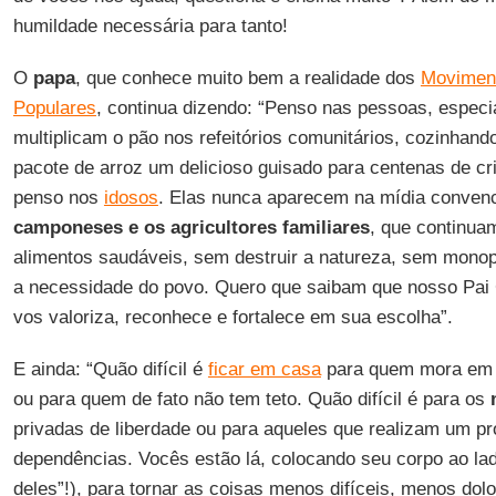
humildade necessária para tanto!
O
papa
, que conhece muito bem a realidade dos
Movimen
Populares
, continua dizendo: “Penso nas pessoas, espec
multiplicam o pão nos refeitórios comunitários, cozinhan
pacote de arroz um delicioso guisado para centenas de c
penso nos
idosos
. Elas nunca aparecem na mídia conven
camponeses e os agricultores familiares
, que continuam
alimentos saudáveis, sem destruir a natureza, sem monop
a necessidade do povo. Quero que saibam que nosso Pai C
vos valoriza, reconhece e fortalece em sua escolha”.
E ainda: “Quão difícil é
ficar em casa
para quem mora em 
ou para quem de fato não tem teto. Quão difícil é para os
privadas de liberdade ou para aqueles que realizam um p
dependências. Vocês estão lá, colocando seu corpo ao lad
deles”!), para tornar as coisas menos difíceis, menos dol