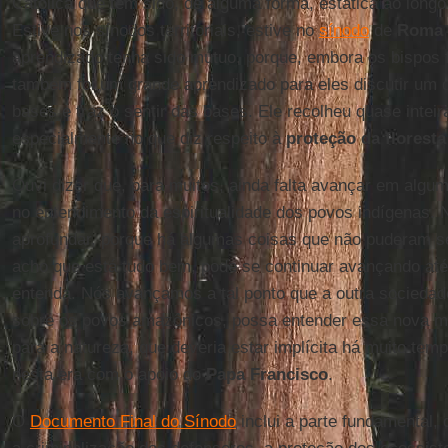
Católica que tem sido, de alguma forma, estática ao longo
Estive nos sínodos territoriais, estive no
sínodo
de
Roma
aprendizado tenha sido mútuo, porque, embora os bispos
também foi um grande aprendizado para eles discutir um
bases e traz o sentir das bases. Ele recolheu quase intei
especialmente no que diz respeito à
proteção da florest
Ouvi dizer que, para muitos, ainda falta avançar em algu
no entendimento da espiritualidade dos povos indígenas. N
aprofundar, porque há algumas coisas que não puderam s
acho que está tudo bem, pode se continuar avançando até
entenda. Nós avançamos a tal ponto que a outra sociedad
sobre os povos amazônicos, possa entender essa nova man
para a natureza, que deveria estar implícita há muito tem
nesta era com o apoio do
Papa Francisco
.
O
Documento Final do Sínodo
inclui a parte fundamental, 