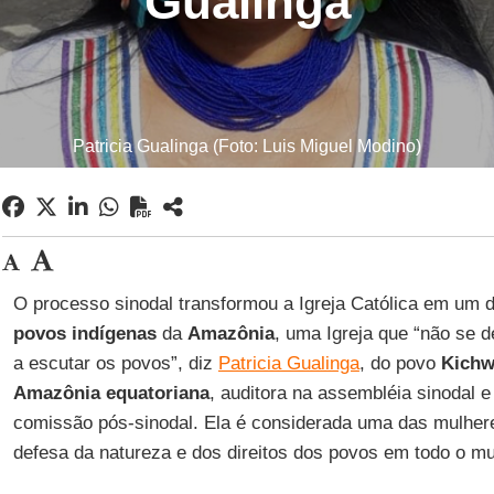
Gualinga
Patricia Gualinga (Foto: Luis Miguel Modino)
O processo sinodal transformou a Igreja Católica em um 
povos indígenas
da
Amazônia
, uma Igreja que “não se 
a escutar os povos”, diz
Patricia Gualinga
, do povo
Kich
Amazônia equatoriana
, auditora na assembléia sinodal
comissão pós-sinodal. Ela é considerada uma das mulher
defesa da natureza e dos direitos dos povos em todo o m