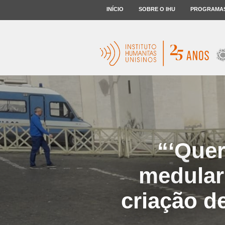
INÍCIO
SOBRE O IHU
PROGRAMA
“‘Quer
medular
criação d