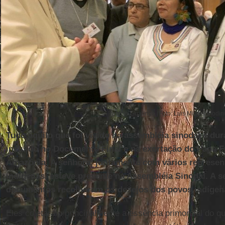
Patricia Gualinga (Foto: Luis Miguel Modin
Tudo aquilo que foi vivido na assembléia sinodal e dur
incluído no Documento Final e na exortação do Papa F
Amazônia. A senhora, juntamente com vários represen
indígenas, esteve presente na Assembléia Sinodal. A 
documentos recolheram os desejos dos povos indíge
Eles coletaram principalmente a essência primordial do qu