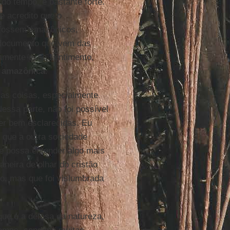
 do tempo, é bastante forte.
e acredito que o
 fossem amazônicos,
 documento que vem das
ramente esse sentimento,
a amazônica
.
mas coisas, especialmente
essa parte, não foi possível
er bem esclarecidas. Eu
 que a outra sociedade
e possa entender algo mais
eira de olhar do cristão
po, mas que foi vislumbrada
que é a defesa da natureza,