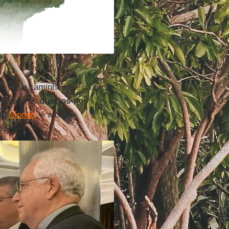
A
do esse caminho de escutar,
ônia
e os
direitos dos
 do
Sínodo
, é a base
os.