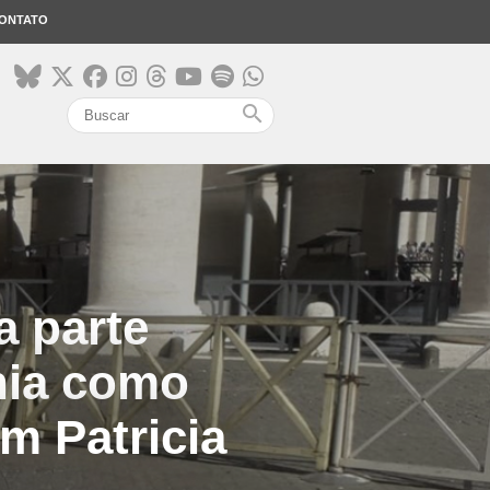
ONTATO
search
a parte
nia como
m Patricia