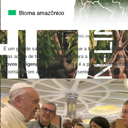
Fonte: RAISG, mongabay.com, ONU, OTC
É um grande salto nesse sentido que a Igreja tenha segui
mas acima de tudo, uma aliança para a proteção da
Amaz
povos indígenas
. Para mim, essa é a parte fundamental
prioritária com a qual os povos se sentem bem identificad