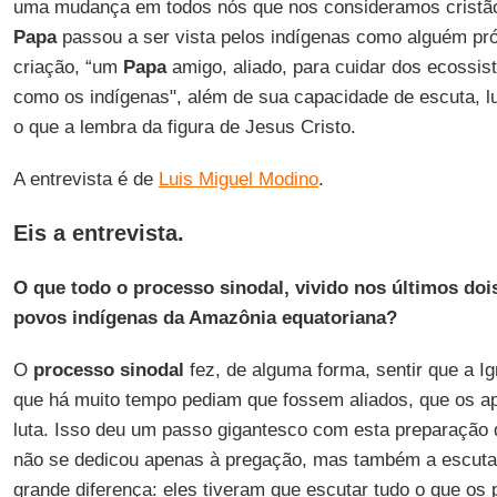
uma mudança em todos nós que nos consideramos cristãos"
Papa
passou a ser vista pelos indígenas como alguém pró
criação, “um
Papa
amigo, aliado, para cuidar dos ecossis
como os indígenas", além de sua capacidade de escuta, lu
o que a lembra da figura de Jesus Cristo.
A entrevista é de
Luis Miguel Modino
.
Eis a entrevista.
O que todo o processo sinodal, vivido nos últimos dois
povos indígenas da Amazônia equatoriana?
O
processo sinodal
fez, de alguma forma, sentir que a Ig
que há muito tempo pediam que fossem aliados, que os a
luta. Isso deu um passo gigantesco com esta preparação
não se dedicou apenas à pregação, mas também a escutar
grande diferença: eles tiveram que escutar tudo o que os