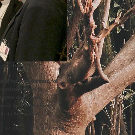
o)
ante todo o processo foi
rancisco, Querida
tantes dos povos
senhora acha que esses
nas da Amazônia?
e se queria. Para uma Igreja