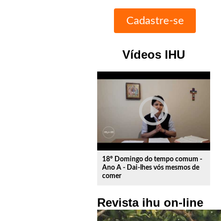
Vídeos IHU
play_circle_outline
18º Domingo do tempo comum -
Ano A - Dai-lhes vós mesmos de
comer
Revista ihu on-line