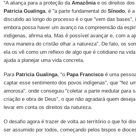
"A aliança para a proteção da
Amazônia
e os direitos dos
Patricia Gualinga
, é "a parte fundamental do
Sínodo
, é a
discutido ao longo do processo é o que "vem das bases", in
embora possa haver um avanço na compreensão da espiri
indígenas, afirma ela. Mas é possível avançar e, com a a
nova maneira do cristão olhar a natureza". De fato, os s
ela os vê como um reflexo de algo que é cotidiano na vid
ajuda a planejar uma vida concreta.
Para
Patricia Gualinga
, "o
Papa Francisco
é uma pessoa 
captar esse sentimento dos povos indígenas", que "fez u
amorosa", onde conseguiu "coletar a parte medular para 
criação e obra de Deus”, o que não agradará quem deseja
levar em conta os direitos da natureza.
O desafio agora é trazer de volta ao território o que foi d
ser assumido por todos, começando pelos bispos e dioces