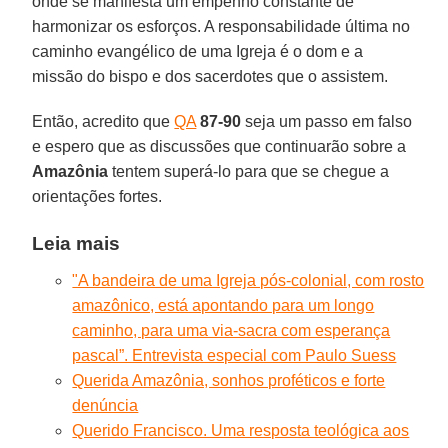
onde se manifesta um empenho constante de
harmonizar os esforços. A responsabilidade última no
caminho evangélico de uma Igreja é o dom e a
missão do bispo e dos sacerdotes que o assistem.
Então, acredito que
QA
87-90
seja um passo em falso
e espero que as discussões que continuarão sobre a
Amazônia
tentem superá-lo para que se chegue a
orientações fortes.
Leia mais
"A bandeira de uma Igreja pós-colonial, com rosto
amazônico, está apontando para um longo
caminho, para uma via-sacra com esperança
pascal”. Entrevista especial com Paulo Suess
Querida Amazônia, sonhos proféticos e forte
denúncia
Querido Francisco. Uma resposta teológica aos