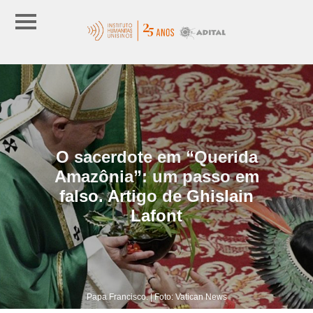
O sacerdote em “Querida
Amazônia”: um passo em
falso. Artigo de Ghislain
Lafont
Papa Francisco. | Foto: Vatican News