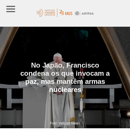
No Japão, Francisco
condena os que invocam a
paz, mas mantêm armas
nucleares
Foto: Vatican News