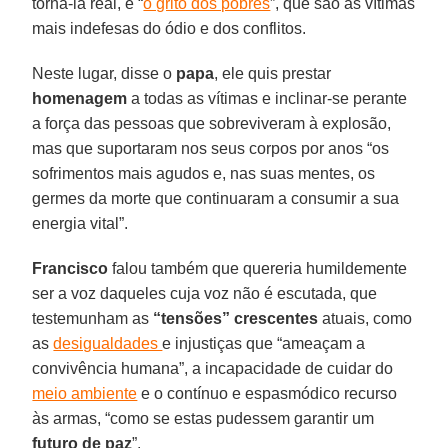
torná-la real, e “
o grito dos pobres
”, que são as vítimas
mais indefesas do ódio e dos conflitos.
Neste lugar, disse o
papa
, ele quis prestar
homenagem
a todas as vítimas e inclinar-se perante
a força das pessoas que sobreviveram à explosão,
mas que suportaram nos seus corpos por anos “os
sofrimentos mais agudos e, nas suas mentes, os
germes da morte que continuaram a consumir a sua
energia vital”.
Francisco
falou também que quereria humildemente
ser a voz daqueles cuja voz não é escutada, que
testemunham as
“tensões” crescentes
atuais, como
as
desigualdades
e injustiças que “ameaçam a
convivência humana”, a incapacidade de cuidar do
meio ambiente
e o contínuo e espasmódico recurso
às armas, “como se estas pudessem garantir um
futuro de paz
”.