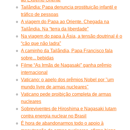
Tailândia: Papa denuncia prostituição infantil e
tráfico de pessoas
A viagem do Papa ao Oriente. Chegada na
Tailândia. Na “terra da liberdade”
Na viagem do papa à Ásia, a tensão doutrinal é o
“cão que não ladra”
A caminho da Tailândia, Papa Francisco fala
sobre... bebidas
Filme “As Irmãs de Nagasaki” ganha prêmio
internacional
Vaticano: o apelo dos prêmios Nobel por ''um
mundo livre de armas nucleares"
Vaticano pede proibição completa de armas
nucleares
Sobreviventes de Hiroshima e Nagasaki lutam
contra energia nuclear no Brasil
É hora de abandonarmos todo o apoio à