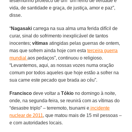
testemunho profético de um “um reino de verdade e
vida, de santidade e graça, de justiça, amor e paz”,
disse.
“
Nagasaki
carrega na sua alma uma ferida difícil de
curar, sinal do sofrimento inexplicável de tantos
inocentes;
vítimas
atingidas pelas guerras de ontem,
mas que sofrem ainda hoje com esta
terceira guerra
mundial
aos pedaços”, continuou o religioso.
“Levantemos, aqui, as nossas vozes numa oração
comum por todos aqueles que hoje estão a sofrer na
sua carne este pecado que brada ao céu”.
Francisco
deve voltar a
Tókio
no domingo à noite,
onde, na segunda-feira, se reunirá com as vítimas do
“desastre triplo” – terremoto, tsunami e
incidente
nuclear de 2011
, que matou mais de 15 mil pessoas –
e com autoridades locais.