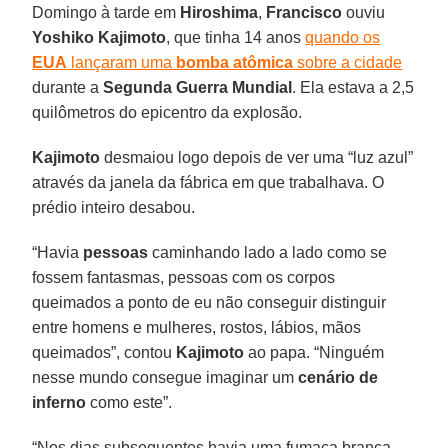
Domingo à tarde em
Hiroshima
,
Francisco
ouviu
Yoshiko Kajimoto
, que tinha 14 anos
quando os
EUA
lançaram uma
bomba atômica
sobre a cidade
durante a
Segunda Guerra Mundial
. Ela estava a 2,5
quilômetros do epicentro da explosão.
Kajimoto
desmaiou logo depois de ver uma “luz azul”
através da janela da fábrica em que trabalhava. O
prédio inteiro desabou.
“Havia
pessoas
caminhando lado a lado como se
fossem fantasmas, pessoas com os corpos
queimados a ponto de eu não conseguir distinguir
entre homens e mulheres, rostos, lábios, mãos
queimados”, contou
Kajimoto
ao papa. “Ninguém
nesse mundo consegue imaginar um
cenário de
inferno
como este”.
“Nos dias subsequentes havia uma fumaça branca,