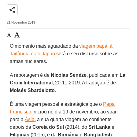
share
21 Novembro 2019
O momento mais aguardado da
viagem papal à
Tailândia e ao Japão
será o seu discurso sobre as
armas nucleares.
A reportagem é de
Nicolas Senèze
, publicada em
La
Croix International
, 20-11-2019. A tradução é de
Moisés Sbardelotto
.
É uma viagem pessoal e estratégica que o
Papa
Francisco
iniciou no dia 19 de novembro, ao voar
para a
Ásia
, a sua quarta viagem ao continente
depois da
Coreia do Sul
(2014), do
Sri Lanka
e
Filipinas
(2015), e da
Birmânia
e
Bangladesh