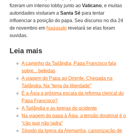
fizeram um intenso lobby junto ao
Vaticano
, e muitas
autoridades visitaram a
Santa Sé
para tentar
influenciar a posição do papa. Seu discurso no dia 24
de novembro em
Nagasaki
revelará se elas foram
ouvidas.
Leia mais
A caminho da Tailândia, Papa Francisco fala
sobre... bebidas
A viagem do Papa ao Oriente. Chegada na
Tailândia. Na “terra da liberdade”
É a Ásia a próxima escala da reforma clerical do
Papa Francisco?
A Tailândia e as Igrejas do ocidente
Na viagem do papa à Ásia, a tensão doutrinal é o
“cão que não ladra”
Sínodo da Igreja da Alemanha, canonização de