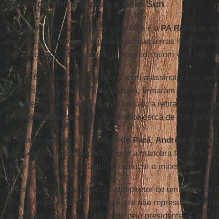
O acordo entre o Incra e Belo Sun
Para poder minerar no local onde hoje é o
PA Ressaca
, a
que o Incra promova a desafetação das terras hoje desti
Esse processo implicaria no despejo de quem vive hoje n
Em 2016, a
Belo Sun
e o
Incra
, com a assinatura de um 
projeto de assentamento de Brasília, firmaram um protoco
documento previa, entre outras coisas, a retirada e a ind
PA Ressaca
, onde vivem atualmente cerca de 500 família
A defensora pública do
Estado do Pará
,
Andreia Barreto
intenções não tem validade, e que a manobra faz parte d
tentar burlar a legislação para começar a minerar.
“Quem assina o documento é um diretor de um órgão de den
uma autarquia federal, portanto, ele não representa a insti
documento deveria ser assinado pelo presidente, o que n