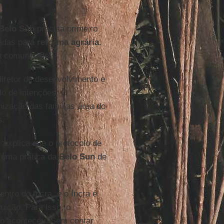
Belo Sun
precisa primeiro
nadas para
reforma agrária
.
a comunidade.
diretor de desenvolvimento e
lo de intenções. O
enização das famílias área do
s.
, explica que o protocolo de
e uma prática da
Belo Sun
de
tro do Incra, e o Incra é
tuição. Para isso, o
ão aconteceu. Sem contar