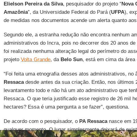
Elielson Pereira da Silva
, pesquisador do projeto “
Nova C
Amazônia
”, da Universidade Federal do Pará (
UFPA
), ex
de medidas nos documentos acende um alerta quanto aos
Segundo ele, a estranha redução não encontra nenhum a
administrativos do Incra, pois no decorrer dos 20 anos de
foi realizada nenhuma alteração legal do perímetro do as
projeto
Volta Grande
, da
Belo Sun
, está em cima da área
“Foi feita uma etnografia desses atos administrativos, n
Ressaca
desde antes da sua criação. Então, nos últimos 
levantamento todo e não há um ato administrativo que ten
Ressaca. O que teria justificado esse registro de 26 mil h
hectares? Essa é uma pergunta a se fazer”, questiona.
De acordo com o pesquisador, o
PA Ressaca
nasce em 19
qualquer momento. O lugar simplesmente deixará de exis