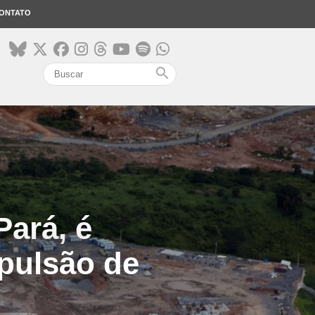
ONTATO
search
Pará, é
xpulsão de