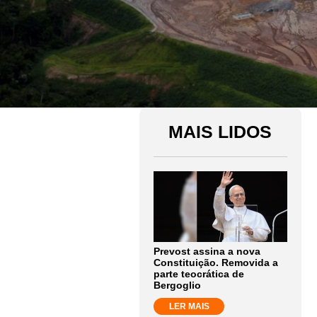
MAIS LIDOS
Prevost assina a nova
Constituição. Removida a
parte teocrática de
Bergoglio
LER MAIS