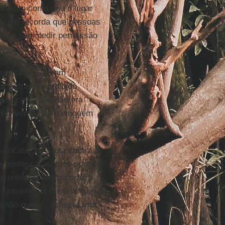
 homem conta que o lugar
5, ele recorda que pessoas
empre sem pedir permissão
eaças. "Fizeram
r estranho; proibido
uma coisa que não era
a conversou com ninguém
encabeçar a luta contra a
ue confessar, somos poucos
acontecer. Tenho certeza
o tamanho da miséria que vai
e não quero", almeja
Lima
.