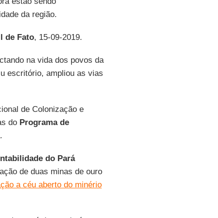
ora estão sendo
idade da região.
l de Fato
, 15-09-2019.
actando na vida dos povos da
iu escritório, ampliou as vias
ional de Colonização e
ias do
Programa de
.
ntabilidade do Pará
lação de duas minas de ouro
ação a céu aberto do minério