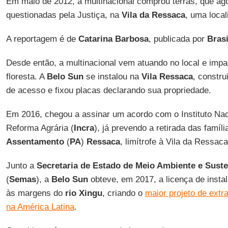
Em maio de 2012, a multinacional comprou terras, que ag
questionadas pela Justiça, na
Vila da Ressaca
, uma local
A reportagem é de
Catarina Barbosa
, publicada por
Brasi
Desde então, a multinacional vem atuando no local e imp
floresta. A
Belo Sun
se instalou na
Vila Ressaca
, constru
de acesso e fixou placas declarando sua propriedade.
Em 2016, chegou a assinar um acordo com o Instituto Nac
Reforma Agrária (
Incra
), já prevendo a retirada das famíl
Assentamento
(
PA
)
Ressaca
, limítrofe à Vila da Ressaca
Junto a
Secretaria de Estado de Meio Ambiente e Suste
(
Semas
), a
Belo Sun
obteve, em 2017, a licença de insta
às margens do
rio Xingu
, criando o
maior projeto de extr
na América Latina
.