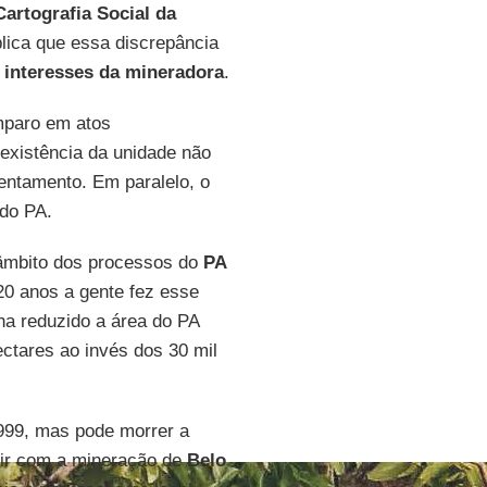
artografia Social da
plica que essa discrepância
interesses da mineradora
.
mparo em atos
 existência da unidade não
sentamento. Em paralelo, o
 do PA.
o âmbito dos processos do
PA
20 anos a gente fez esse
ha reduzido a área do PA
ectares ao invés dos 30 mil
99, mas pode morrer a
tir com a mineração de
Belo