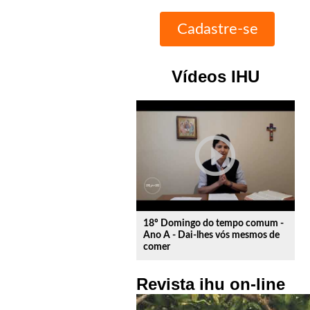
Vídeos IHU
play_circle_outline
18º Domingo do tempo comum -
Ano A - Dai-lhes vós mesmos de
comer
Revista ihu on-line