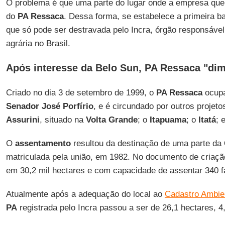
O problema é que uma parte do lugar onde a empresa quer
do
PA Ressaca
. Dessa forma, se estabelece a primeira ba
que só pode ser destravada pelo Incra, órgão responsáve
agrária no Brasil.
Após interesse da Belo Sun, PA Ressaca "dim
Criado no dia 3 de setembro de 1999, o
PA Ressaca
ocupa
Senador José Porfírio
, e é circundado por outros projet
Assurini
, situado na
Volta Grande
; o
Itapuama
; o
Itatá
; 
O
assentamento
resultou da destinação de uma parte da
matriculada pela união, em 1982. No documento de criaçã
em 30,2 mil hectares e com capacidade de assentar 340 f
Atualmente após a adequação do local ao
Cadastro Ambie
PA
registrada pelo Incra passou a ser de 26,1 hectares, 4