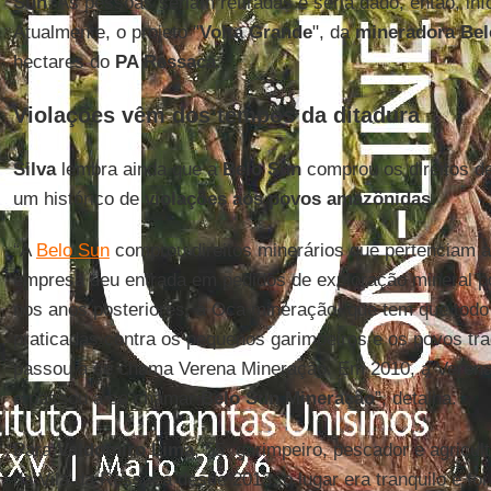
Sun
. As pessoas seriam retiradas e seria dado, então, iní
Atualmente, o projeto "
Volta Grande
", da
mineradora Bel
hectares do
PA Ressaca
.
Violações vêm dos tempos da ditadura
Silva
lembra ainda que a
Belo Sun
comprou os direitos de
um histórico de
violações aos povos amazônidas
.
“A
Belo Sun
comprou direitos minerários que pertenciam 
empresa deu entrada em pedidos de exploração mineral po
nos anos posteriores, a Oca mineração, que tem que todo 
praticadas contra os pequenos garimpeiros e os povos tr
passou a se chama Verena Mineração. Em 2010, a Verena
e passou a se chamar
Belo Sun Mineração
”, detalha.
Para
Valdomiro Lima
, 55, garimpeiro, pescador e agricu
da Vila da Ressaca desde 2013, o lugar era tranquilo e f