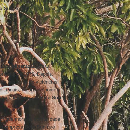
cio a mineração no local.
o Sun
, incide em 2,05 mil
 outra empresa, que já tinha
à
Oca Mineração
. Essa
r volta de 1976. Depois,
um histórico de violências
adicionais, mudou de nome e
 foi comprada por
Belo Sun
ltor que mora na comunidade
oi a empresa
Belo Sun
que