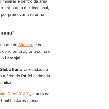
 minerar é dentro da área
rreira para a multinacional,
l por promover a reforma
inuiu"
 parte de
Altamira
e de
os de reforma agrária como o
e o
Laranjal
.
Gleba Ituna
, arrecadada e
o a área do
PA
foi estimada
amílias.
ntal Rural (CAR)
, a área do
,1 mil hectares menor.