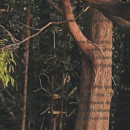
roubou a paz dos moradores. De pele queimada do sol, o
tinha suas dificuldades, mas era bom de se viver. Em 199
com máquinas estranhas passaram a transitar na vila, s
aos moradores.
Segundo ele, com a chegada da
Belo Sun
começam as am
emplacamento em todas as entradas da Vila: proibido entra
garimpar; pescar. Quer dizer, estavam se apoderando de 
deles. E sem dar a mínima para ninguém. Ninguém nunc
nessa época.
Em 2006, a comunidade cria uma cooperativa que passa a 
instalação da mineração multinacional no local. "Tenho q
aqui, porque os outros estão super enganados do que vai 
que tem gente que vai sair daqui chorando depois de ver 
acontecer. Se acontecer, porque eu até hoje não acredito 