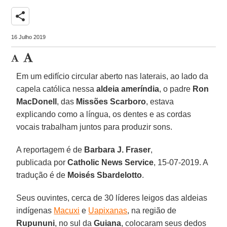
share
16 Julho 2019
Em um edifício circular aberto nas laterais, ao lado da
capela católica nessa
aldeia ameríndia
, o padre
Ron
MacDonell
, das
Missões Scarboro
, estava
explicando como a língua, os dentes e as cordas
vocais trabalham juntos para produzir sons.
A reportagem é de
Barbara J. Fraser
,
publicada por
Catholic News Service
, 15-07-2019. A
tradução é de
Moisés Sbardelotto
.
Seus ouvintes, cerca de 30 líderes leigos das aldeias
indígenas
Macuxi
e
Uapixanas
, na região de
Rupununi
, no sul da
Guiana
, colocaram seus dedos