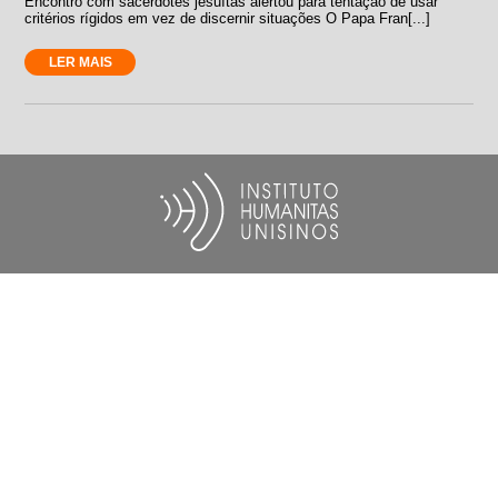
Encontro com sacerdotes jesuítas alertou para tentação de usar
critérios rígidos em vez de discernir situações O Papa Fran[...]
LER MAIS