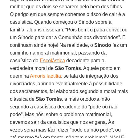
melhor que os dois se separem pelo bem dos filhos.
O perigo em que sempre corremos o risco de cair é a
casuística. Quando começou o Sínodo sobre a
família, alguns disseram: “Pois bem, o papa convocou
um Sínodo para dar a Comunhão aos divorciados”. E
continuam ainda hoje! Na realidade, o
Sínodo
fez um
caminho na moral matrimonial, passando da
casuística da
Escolástica
decadente para a
verdadeira moral de
São Tomás
. Aquele ponto em
quem na
Amoris laetitia
, se fala de integração dos
divorciados, abrindo eventualmente à possibilidade
dos sacramentos, foi elaborado segundo a moral mais
clássica de
São Tomás
, a mais ortodoxa, não
segundo a casuística decadente do “pode ou não
pode”. Mas nós, sobre o problema matrimonial,
devemos sair da casuística que nos engana. Às
vezes seria mais fácil dizer “pode ou não pode”, ou
até mesmo “vá em frente, não tem problema”. Não! É