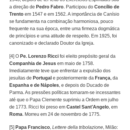
a direção de
Pedro Fabro
. Participou do
Concílio de
Trento
em 1547 e em 1562. A importância de Canísio
se fundamenta na combinação harmoniosa, pouco
frequente na sua época, entre uma firmeza dogmática
de princípios e uma atitude de respeito. Em 1925, foi
canonizado e declarado Doutor da Igreja.
[4] O
Pe. Lorenzo Ricci
foi eleito prepósito geral da
Companhia de Jesus
em maio de 1758.
Imediatamente teve que enfrentar a expulsão dos
jesuítas de
Portugal
e posteriormente da
França,
da
Espanha e de Nápoles
, e depois do Ducado de
Parma. As pressões políticas tornaram-se incessantes
até que o Papa Clemente suprimiu a Ordem em julho
de 1773. Ricci foi preso em
Castel Sant’Angelo
, em
Roma
. Morreu em 24 de novembro de 1775.
[5]
Papa Francisco
,
Lettere della tribolazione
, Milão: