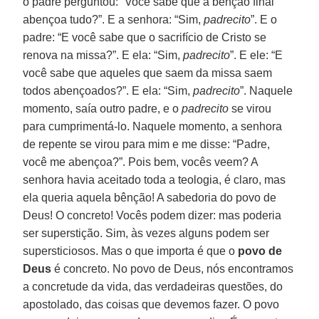
o padre perguntou: “Você sabe que a bênção final
abençoa tudo?”. E a senhora: “Sim,
padrecito
”. E o
padre: “E você sabe que o sacrifício de Cristo se
renova na missa?”. E ela: “Sim,
padrecito
”. E ele: “E
você sabe que aqueles que saem da missa saem
todos abençoados?”. E ela: “Sim,
padrecito
”. Naquele
momento, saía outro padre, e o
padrecito
se virou
para cumprimentá-lo. Naquele momento, a senhora
de repente se virou para mim e me disse: “Padre,
você me abençoa?”. Pois bem, vocês veem? A
senhora havia aceitado toda a teologia, é claro, mas
ela queria aquela bênção! A sabedoria do povo de
Deus! O concreto! Vocês podem dizer: mas poderia
ser superstição. Sim, às vezes alguns podem ser
supersticiosos. Mas o que importa é que o
povo de
Deus
é concreto. No povo de Deus, nós encontramos
a concretude da vida, das verdadeiras questões, do
apostolado, das coisas que devemos fazer. O povo