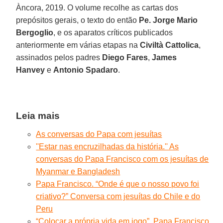
Àncora, 2019. O volume recolhe as cartas dos
prepósitos gerais, o texto do então
Pe. Jorge Mario
Bergoglio
, e os aparatos críticos publicados
anteriormente em várias etapas na
Civiltà Cattolica
,
assinados pelos padres
Diego Fares
,
James
Hanvey
e
Antonio Spadaro
.
Leia mais
As conversas do Papa com jesuítas
''Estar nas encruzilhadas da história.'' As
conversas do Papa Francisco com os jesuítas de
Myanmar e Bangladesh
Papa Francisco. “Onde é que o nosso povo foi
criativo?” Conversa com jesuítas do Chile e do
Peru
“Colocar a própria vida em jogo”. Papa Francisco