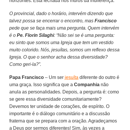
horizontes. Está fechada nos muros da indiferença.
O provincial, dado o horário, intervém dizendo que
talvez possa se encerrar o encontro, mas
Francisco
pede que se faça mais uma pergunta. Quem intervém
é o
Pe. Florin Silaghi
: “Não sei se é uma pergunta:
eu sinto que somos uma Igreja que tem um vestido
muito colorido. Nós, jesuítas, somos um reflexo dessa
Igreja. O que o senhor acha dessa diversidade?
Como geri-la?”.
Papa Francisco
– Um ser
jesuíta
diferente do outro é
uma graça. Isso significa que a
Companhia
não
anula as personalidades. Depois, a pergunta é: como
se gere essa diversidade comunitariamente?
Devemos ter unidade de corações, de espírito. O
importante é o diálogo comunitário e a discussão
fraterna que se prepara com a oração. Agradeçamos
a Deus por sermos diferentes! Sim, às vezes a