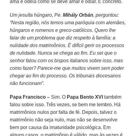
ama e odeia como se deve amar e odiar. É concreto.
Um jesuíta húngaro, Pe.
Mihály Orbán
, perguntou:
“Nesta região, nós temos uma paróquia com alemães,
húngaros e romenos e greco-católicos. Quero lhe
falar de um problema que diz respeito à família: a
nulidade dos matrimônios. É difícil gerir os processos
de nulidade. Nunca se chega ao fim. Eu sei que o
senhor falou com os bispos italianos sobre isso, mas
como fazer? Parece-me que muitos vivem sem poder
chegar ao fim do processo. Os tribunais diocesanos
não funcionam”.
Papa Francisco –
Sim. O
Papa Bento XVI
também
falou sobre isso. Três vezes, se bem me lembro. Há
matrimônios nulos por falta de fé. Depois, talvez o
matrimônio não seja nulo, mas não se desenvolve
bem por causa da imaturidade psicológica. Em
alguns casos, o matrimônio é válido, mas às vezes é