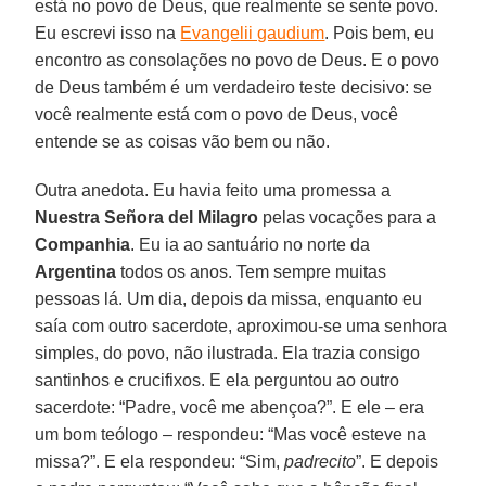
está no povo de Deus, que realmente se sente povo.
Eu escrevi isso na
Evangelii gaudium
. Pois bem, eu
encontro as consolações no povo de Deus. E o povo
de Deus também é um verdadeiro teste decisivo: se
você realmente está com o povo de Deus, você
entende se as coisas vão bem ou não.
Outra anedota. Eu havia feito uma promessa a
Nuestra Señora del Milagro
pelas vocações para a
Companhia
. Eu ia ao santuário no norte da
Argentina
todos os anos. Tem sempre muitas
pessoas lá. Um dia, depois da missa, enquanto eu
saía com outro sacerdote, aproximou-se uma senhora
simples, do povo, não ilustrada. Ela trazia consigo
santinhos e crucifixos. E ela perguntou ao outro
sacerdote: “Padre, você me abençoa?”. E ele – era
um bom teólogo – respondeu: “Mas você esteve na
missa?”. E ela respondeu: “Sim,
padrecito
”. E depois