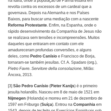
na Itália, onde a população de Parma estava em
revolta contra os excessos de um cardeal que a
governava. Depois na Alemanha e nos Países
Baixos, para buscar uma mediação com a nascente
Reforma Protestante
. Enfim, na Espanha, onde o
rápido desenvolvimento da Companhia de Jesus não
se realizava sem tensões e incompreensões. Muitos
daqueles que entraram em contato com ele
amadureceram profundas conversões, e alguns
deles, como
Pedro Canísio
e Francisco de Borja,
tornaram-se também jesuítas. Cf. A. Spadaro (org.),
Pietro Favre. Servitore della consolazione
, Milão:
Àncora, 2013.
[3]
São Pedro Canísio
(
Pieter Kanijs
) é o primeiro
jesuíta holandês. Nasceu em 8 de maio de 1521 em
Nijmegen
(Holanda) e morreu em 21 de dezembro de
1597 em Friburgo (
Suíça
). Entrou na
Companhia
em
1543, depois de ter feito os Exercícios Espirituais sob