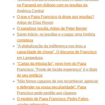
no Panamá em diálogo com os jesuítas da
América Central
O que o Papa Francisco já disse aos jesuítas?
Artigo de Elías Royon
O paradoxo jesuíta. Artigo de Peter Berger
Santo Inácio, os jesuítas e o papa: uma história
complexa
"A globalização da indiferença nos tirou a
capacidade de chorar". O discurso de Francisco
em Lampedusa
''Cartas da tribulação'', novo livro do Papa
Francisco. "Fonte de lúcida esperança" é o título
do seu prefácio
“Não fomos capazes de vos reconhecer, apreciar
e defender na vossa peculiaridade”. Papa
Francisco pede perdão aos ciganos
O modelo de Papa Francisco: Pedro Fabro,
«padre reformado»