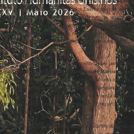
E então, quando se prospecta, desta forma, a
leitura do
fácil a comparação com o livro dos Exercícios que são, de
praticante de um determinado ponto de partida, através d
sucessivas, conduzindo-o a um ponto de chegada, que se
sua conformidade com Cristo, no estado de vida escolhido
segundo o modo com que se descreve este itinerário final
mistério.
A leitura de
Marcos
mostrava o caminho a ser percorrido 
itinerário do catecúmeno no
Evangelho de Marcos
, os po
sucessivas, o ponto de chegada, para confrontá-los com a 
portanto, a própria experiência e repeti-la, seguindo as et
Evangelho de Marcos propõe. É claro que, nesta leitura, e
presente a correspondência entre o ponto de partida, as d
chegada dos Exercícios.
Foi assim que, sem procurar abstrata ou artificialmente, p