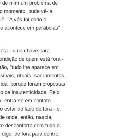
te de mim um problema de
rto momento, pude vê-la
 lê: "A vós foi dado o
udo acontece em parábolas"
reta - uma chave para
condição de quem está fora -
ntão, "tudo lhe aparece em
sinais, rituais, sacramentos,
vida, porque foram propostas
o de inautenticidade. Pelo
a, entra-se em contato
 estar do lado de fora - e,
de onde, então, nascia,
orte desconforto com tudo o
 digo, de fora para dentro,