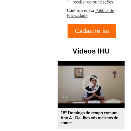
receber comunicações.
Conheça nossa
Política de
Privacidade
.
Vídeos IHU
play_circle_outline
18º Domingo do tempo comum -
Ano A - Dai-lhes vós mesmos de
comer