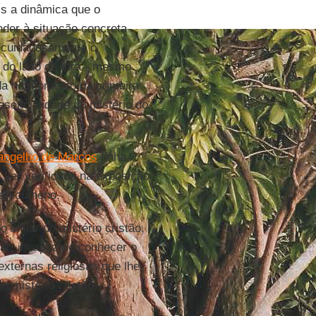
is a dinâmica que o
der à situação concreta
o cuidadosamente o
do lado de fora - mesmo
nda no momento da primeira
resencialidade do mistério do
angelho de Marcos
tinha
a ser verificada na exposição
catecúmeno.
o limiar do mistério cristão,
ar; incapaz de conhecer o
externas religiosas que lhe
o mistério cristão.