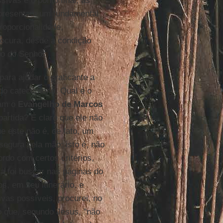
sivas e o ponto final, às
representam um fundamental
proporcionalidade,
rocura, desde a condição
io do Senhor.
para ajudar o praticante a
do catecúmeno. Qual é o
iam o
Evangelho de Marcos
artida? É claro que ele não
ue este não é, de fato, um
egura pela mão; isto é, não
rdo com certos critérios,
fa foi buscar nas páginas do
, em seu itinerário, e
vas possíveis, procurei, no
 o que, segundo Jesus, "não