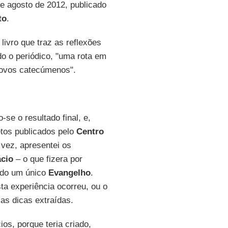
de agosto de 2012, publicado
to
.
livro que traz as reflexões
o o periódico, "uma rota em
novos catecúmenos".
e o resultado final, e,
letos publicados pelo
Centro
 vez, apresentei os
ácio
– o que fizera por
ndo um único
Evangelho
.
ta experiência ocorreu, ou o
 as dicas extraídas.
ios, porque teria criado,