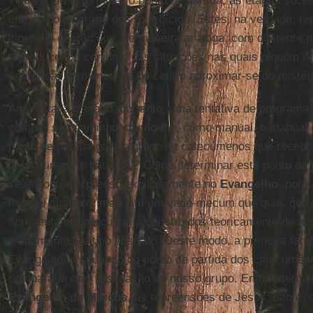
voltava, ao determinar o ponto de partida, as etapas suces
etapas do itinerário dos Exercícios. Estes, na verdade, 
itinerário cristão que, de maneira análoga, com diferente 
reproduzem o conjunto das situações nas quais alguém p
periférica, aproximar-se do centro aproximar-se do mistér
Aqui estava traçado, portanto, uma tentativa de programa 
cumprir seu caminho, dando-lhe, como manual, o manual 
ponto de partida para o grupo de catecúmenos que receb
como itinerário batismal? Como determinar este ponto de p
se encontra expresso explicitamente no
Evangelho
, porq
manual abstrato, mas sim um vade-mecum que guia, que s
apresenta um percurso já construídos teoricamente de aco
exatamente, de tipo abstrato. Deste modo, a primeira tare
Evangelho, a situação do ponto de partida dos catecúmenos
compará-la com a situação do nosso grupo. Entre alternati
Evangelho de Marcos
, as repreensões de Jesus; isto é,