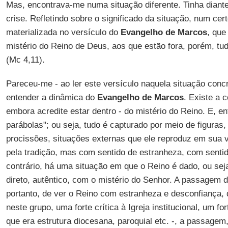
Mas, encontrava-me numa situação diferente. Tinha dian
crise. Refletindo sobre o significado da situação, num ce
materializada no versículo do
Evangelho de Marcos
, que
mistério do Reino de Deus, aos que estão fora, porém, t
(Mc 4,11).
Pareceu-me - ao ler este versículo naquela situação conc
entender a dinâmica do
Evangelho de Marcos
. Existe a 
embora acredite estar dentro - do mistério do Reino. E, e
parábolas"; ou seja, tudo é capturado por meio de figuras, 
procissões, situações externas que ele reproduz em sua 
pela tradição, mas com sentido de estranheza, com sentid
contrário, há uma situação em que o Reino é dado, ou sej
direto, autêntico, com o mistério do Senhor. A passagem do
portanto, de ver o Reino com estranheza e desconfiança, 
neste grupo, uma forte crítica à Igreja institucional, um f
que era estrutura diocesana, paroquial etc. -, a passagem,