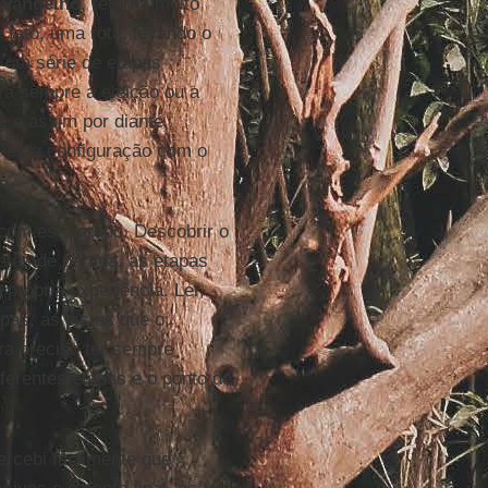
 Evangelho
, retorna muito
 fato, uma rota, levando o
e um série de etapas
rá sempre a eleição ou a
, e assim por diante,
, esta configuração com o
com este grupo. Descobrir o
ntos de partida, as etapas
própria experiência. Ler,
apas, as pistas que o
ra preciso ter sempre
iferentes etapas e o ponto de
ercebi facilmente que