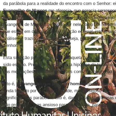
da parábola para a realidade do encontro com o Senhor: e
Evangelho de Marcos
me oferecia, que parecia correspon
daquele grupo. Então pensei comigo mesmo: Leio e relei
Evangelho de Marcos, tentando ver nele como um homem 
que esteja em contato com a situação eclesial, isto é, ai
análise - é trazido para dentro, ou seja, para a imediata p
Senhor.
Esta situação pareceu-me típica daquela para a qual o
Ev
sido escrito. Propus-me então, esta hipótese de trabalho 
das meditações individuais: Marcos como Evangelho do 
Isto é, o
Evangelho que parte do homem
no seu limite, n
ainda tomado por sua mundanidade, mas desejoso de entr
significado das parábolas, isto é, das figuras, das formas 
são propostas, mas ansioso para dar o salto, para entrar n