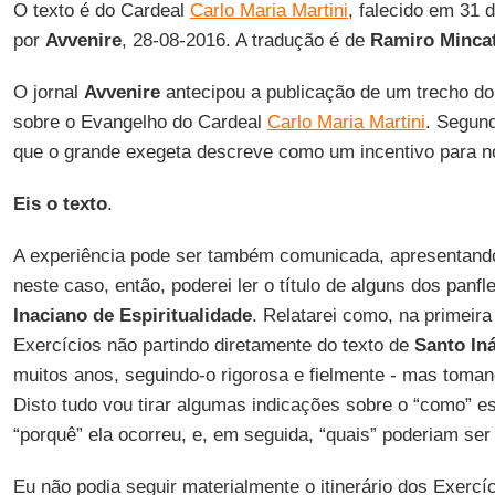
O texto é do Cardeal
Carlo Maria Martini
, falecido em 31 
por
Avvenire
, 28-08-2016. A tradução é de
Ramiro Minca
O jornal
Avvenire
antecipou a publicação de um trecho do 
sobre o Evangelho do Cardeal
Carlo Maria Martini
. Segund
que o grande exegeta descreve como um incentivo para 
Eis o texto
.
A experiência pode ser também comunicada, apresentando-s
neste caso, então, poderei ler o título de alguns dos panf
Inaciano de Espiritualidade
. Relatarei como, na primeira
Exercícios não partindo diretamente do texto de
Santo In
muitos anos, seguindo-o rigorosa e fielmente - mas toma
Disto tudo vou tirar algumas indicações sobre o “como” es
“porquê” ela ocorreu, e, em seguida, “quais” poderiam ser
Eu não podia seguir materialmente o itinerário dos Exercíc