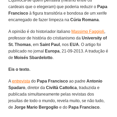
Equivoca-se quem pensava (mesmo entre os
cardeais que o elegeram) que poderia reduzir o
Papa
Francisco
à figura transitória e bondosa de um xerife
encarregado de fazer limpeza na
Cúria Romana
.
A opinião é do historiador italiano
Massimo Faggioli
,
professor de história do cristianismo da
University of
St. Thomas
, em
Saint Paul
, nos
EUA
. O artigo foi
publicado no jornal
Europa
, 21-09-2013. A tradução é
de
Moisés Sbardelotto
.
Eis o texto.
A
entrevista
do
Papa Francisco
ao padre
Antonio
Spadaro
, diretor da
Civiltà Cattolica
, traduzida e
publicada simultaneamente pelas revistas dos
jesuítas de todo o mundo, revela muito, se não tudo,
de
Jorge Mario Bergoglio
e do
Papa Francisco
.