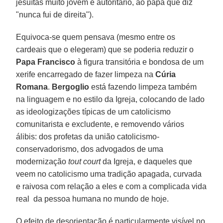
jesuítas muito jovem e autoritário, ao papa que diz
"nunca fui de direita").
Equivoca-se quem pensava (mesmo entre os
cardeais que o elegeram) que se poderia reduzir o
Papa Francisco
à figura transitória e bondosa de um
xerife encarregado de fazer limpeza na
Cúria
Romana
.
Bergoglio
está fazendo limpeza também
na linguagem e no estilo da Igreja, colocando de lado
as ideologizações típicas de um catolicismo
comunitarista e excludente, e removendo vários
álibis: dos profetas da união catolicismo-
conservadorismo, dos advogados de uma
modernização
tout court
da Igreja, e daqueles que
veem no catolicismo uma tradição apagada, curvada
e raivosa com relação a eles e com a complicada vida
real da pessoa humana no mundo de hoje.
O efeito de desorientação é particularmente visível no