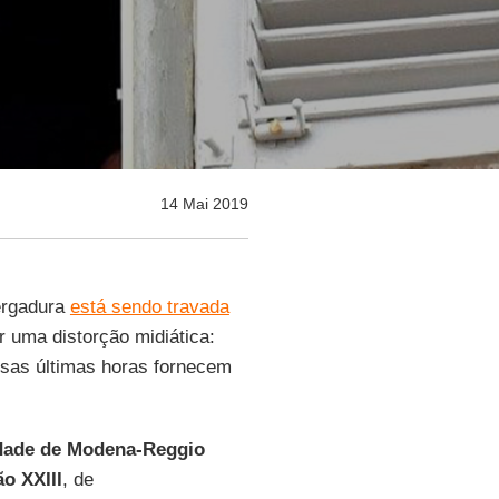
14 Mai 2019
vergadura
está sendo travada
r uma distorção midiática:
essas últimas horas fornecem
dade de Modena-Reggio
o XXIII
, de