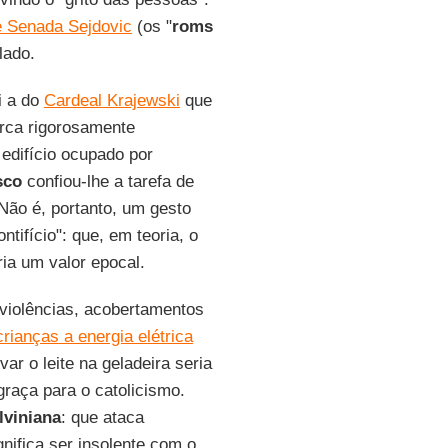
e Senada Sejdovic
(os "
roms
lado.
i a do
Cardeal Krajewski
que
rca rigorosamente
edifício ocupado por
sco
confiou-lhe a tarefa de
Não é, portanto, um gesto
tifício": que, em teoria, o
ia um valor epocal.
violências, acobertamentos
crianças a energia elétrica
r o leite na geladeira seria
raça para o catolicismo.
lviniana
: que ataca
nifica ser insolente com o