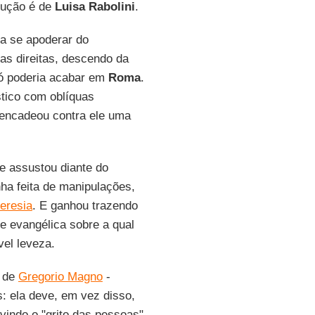
adução é de
Luisa Rabolini
.
a se apoderar do
das direitas, descendo da
só poderia acabar em
Roma
.
tico com oblíquas
sencadeou contra ele uma
se assustou diante do
ha feita de manipulações,
eresia
. E ganhou trazendo
de evangélica sobre a qual
el leveza.
o de
Gregorio Magno
-
s: ela deve, em vez disso,
uvindo o "grito das pessoas".