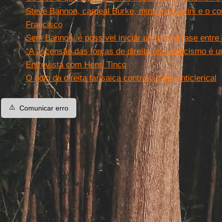
Steve Bannon, cardeal Burke, ministro Salvini e o c
Francisco
Sem Bannon, é possível iniciar uma nova fase entre
“A ascensão das forças de direita no catolicismo é 
Entrevista com Henri Tincq
O ódio da direita farisaica contra o papa anticlerical
⚠️
Comunicar erro