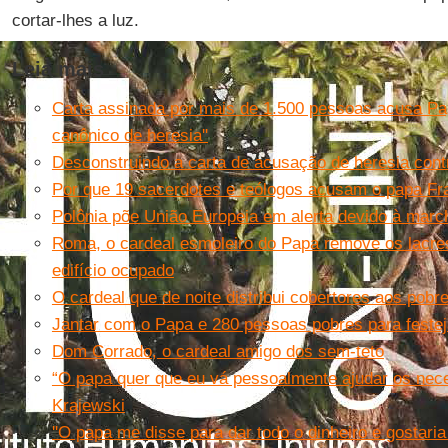
cortar-lhes a luz.
Leia mais
Carta assinada por mais de 1.500 pessoas acusa Papa
canônico de heresia''
Desconstruindo a carta de acusação de heresia cont
Por que 19 sacerdotes e teólogos acusam o papa Fr
Polônia põe União Europeia em alerta devido à marc
Roma, o cardeal esmoleiro do Papa remove os lacre
edifício ocupado
O cardeal que de noite distribui cobertores aos pobr
Jantar com o Papa e 280 pessoas pobres para festej
Dom Corrado, o cardeal amigo dos sem-teto
“O papa quer que eu vá pessoalmente ajudar os nece
Krajewski
''O papa me disse para dar todo o dinheiro e gostaria