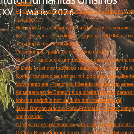
pobres''
Papa Francisco reage aos ataques a ciganos na peri
civilização"
Historiadores analisam a crise dos abusos sexuais c
Itália. Salvini ao esmoleiro: “Pague os 300.000 euros
“Assumo a responsabilidade”
Papa nomeia “padre de rua” como cardeal
Por que Francisco é um obstáculo para a extrema dir
O Deus cruel dos católicos reacionários. Artigo de Al
Como Francisco se tornou inimigo da extrema direita
Movimento anti-Francisco liderado por Bannon ameaç
As tentativas de Bannon e da direita católica para or
sobre a pedofilia por um viés anti-homossexual
Steve Bannon ataca o Papa Francisco, ‘Tentar denegr
desprezado’
A Igreja na escola Bannon para criar um movimento 
Os três B que atormentam o Papa: Busch, Bannon e