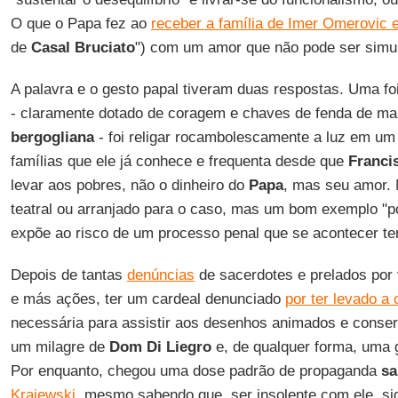
O que o Papa fez ao
receber a família de Imer Omerovic 
de
Casal Bruciato
") com um amor que não pode ser simu
A palavra e o gesto papal tiveram duas respostas. Uma fo
- claramente dotado de coragem e chaves de fenda de ma
bergogliana
- foi religar rocambolescamente a luz em um 
famílias que ele já conhece e frequenta desde que
Franci
levar aos pobres, não o dinheiro do
Papa
, mas seu amor. 
teatral ou arranjado para o caso, mas um bom exemplo "pon
expõe ao risco de um processo penal que se acontecer ter
Depois de tantas
denúncias
de sacerdotes e prelados por 
e más ações, ter um cardeal denunciado
por ter levado a 
necessária para assistir aos desenhos animados e conserva
um milagre de
Dom Di Liegro
e, de qualquer forma, uma g
Por enquanto, chegou uma dose padrão de propaganda
sa
Krajewski
, mesmo sabendo que, ser insolente com ele, sig