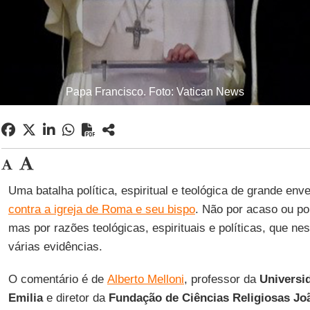
Papa Francisco. Foto: Vatican News
Uma batalha política, espiritual e teológica de grande en
contra a igreja de Roma e seu bispo
. Não por acaso ou po
mas por razões teológicas, espirituais e políticas, que n
várias evidências.
O comentário é de
Alberto Melloni
, professor da
Universi
Emilia
e diretor da
Fundação de Ciências Religiosas Joã