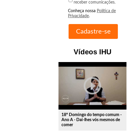
receber comunicações.
Conheça nossa
Política de
Privacidade
.
Vídeos IHU
play_circle_outline
18º Domingo do tempo comum -
Ano A - Dai-lhes vós mesmos de
comer