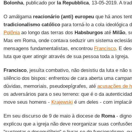
Bolonha
, publicado por
la Repubblica
, 13-05-2019. A tr
O amálgama
reacionário (anti) europeu
que há anos tent
tradicionalismo católico
para torná-lo a cola ideológica 
Polônia
ao longo das terras dos
Habsburgos
até
Milão
, 
Mas em Roma, onde contava seduzir um sistema eclesiás
mensagens fundamentalistas, encontrou
Francisco
. E de
luta que quer atingir através de sua pessoa toda a Igreja.
Francisco
, jesuíta combativo, não desistiu da luta e não 
silêncio dos bispos: enfrentou de cara aberta uma campan
dúvidas, memoriais, pseudoepígrafes, até
acusações de h
os adversários para o seu terreno: que é o da autenticida
move seus homens -
Krajewski
é um deles - com implacáv
Em seu discurso de 9 de maio à diocese de
Roma
- dign
explicou que a igreja não deve reorganizar suas confusõe
"sustentar o desequilíbrio" e livrar-se do funcionalismo, o