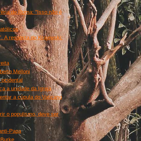
feria de Roma: "Isso não é
atólicos
”. A resposta de Krajewski:
eita
berto Melloni
 ocidental
a a unidade da Igreja
ientar a cúpula do Vaticano
ir o populismo, deve ser
anti-Papa
 Burke