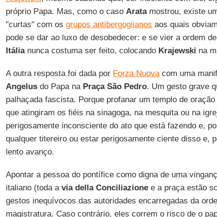
próprio Papa. Mas, como o caso
Arata
mostrou, existe um
"curtas" com os
grupos antibergoglianos
aos quais obviam
pode se dar ao luxo de desobedecer: e se vier a ordem de
Itália
nunca costuma ser feito, colocando
Krajewski
na mi
A outra resposta foi dada por
Forza Nuova
com uma manife
Angelus
do Papa na
Praça São Pedro
. Um gesto grave q
palhaçada fascista. Porque profanar um templo de oração 
que atingiram os fiéis na sinagoga, na mesquita ou na igrej
perigosamente inconsciente do ato que está fazendo e, po
qualquer titereiro ou estar perigosamente ciente disso e, p
lento avanço.
Apontar a pessoa do pontífice como digna de uma vinganç
italiano (toda a
via della Conciliazione
e a praça estão sob
gestos inequívocos das autoridades encarregadas da orde
magistratura. Caso contrário, eles correm o risco de o pa