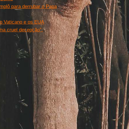
omplô para derrubar o Papa
 o Vaticano e os EUA
uma cruel decepção”.