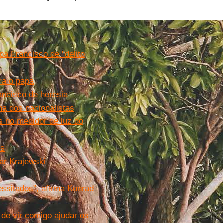
 Francisco de ''delito
ra o papa
ancisco de heresia
ha dos nacionalistas
s no medidor de luz do
es
ar Krajewski
ssitados”, afirma Konrad
 de vir comigo ajudar os