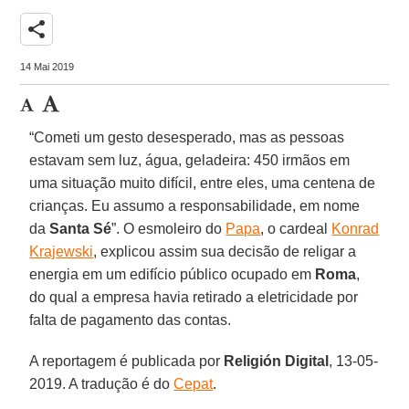
share
14 Mai 2019
“Cometi um gesto desesperado, mas as pessoas
estavam sem luz, água, geladeira: 450 irmãos em
uma situação muito difícil, entre eles, uma centena de
crianças. Eu assumo a responsabilidade, em nome
da
Santa
Sé
”. O esmoleiro do
Papa
, o cardeal
Konrad
Krajewski
, explicou assim sua decisão de religar a
energia em um edifício público ocupado em
Roma
,
do qual a empresa havia retirado a eletricidade por
falta de pagamento das contas.
A reportagem é publicada por
Religión
Digital
, 13-05-
2019. A tradução é do
Cepat
.