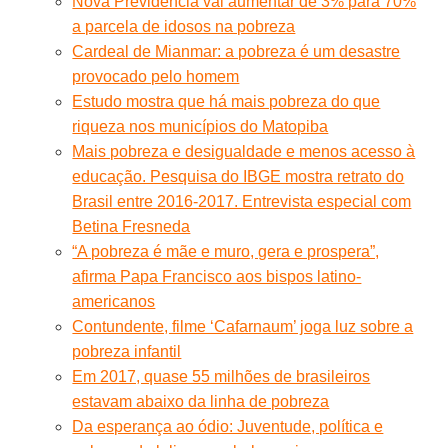
Nova Previdência vai aumentar de 3% para 70%
a parcela de idosos na pobreza
Cardeal de Mianmar: a pobreza é um desastre
provocado pelo homem
Estudo mostra que há mais pobreza do que
riqueza nos municípios do Matopiba
Mais pobreza e desigualdade e menos acesso à
educação. Pesquisa do IBGE mostra retrato do
Brasil entre 2016-2017. Entrevista especial com
Betina Fresneda
“A pobreza é mãe e muro, gera e prospera”,
afirma Papa Francisco aos bispos latino-
americanos
Contundente, filme ‘Cafarnaum’ joga luz sobre a
pobreza infantil
Em 2017, quase 55 milhões de brasileiros
estavam abaixo da linha de pobreza
Da esperança ao ódio: Juventude, política e