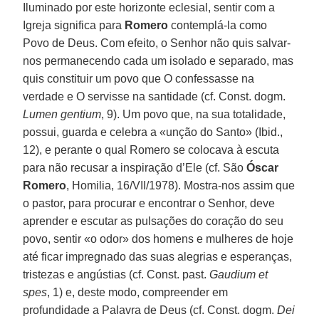
Iluminado por este horizonte eclesial, sentir com a
Igreja significa para
Romero
contemplá-la como
Povo de Deus. Com efeito, o Senhor não quis salvar-
nos permanecendo cada um isolado e separado, mas
quis constituir um povo que O confessasse na
verdade e O servisse na santidade (cf. Const. dogm.
Lumen gentium
, 9). Um povo que, na sua totalidade,
possui, guarda e celebra a «unção do Santo» (Ibid.,
12), e perante o qual Romero se colocava à escuta
para não recusar a inspiração d’Ele (cf. São
Óscar
Romero
, Homilia, 16/VII/1978). Mostra-nos assim que
o pastor, para procurar e encontrar o Senhor, deve
aprender e escutar as pulsações do coração do seu
povo, sentir «o odor» dos homens e mulheres de hoje
até ficar impregnado das suas alegrias e esperanças,
tristezas e angústias (cf. Const. past.
Gaudium et
spes
, 1) e, deste modo, compreender em
profundidade a Palavra de Deus (cf. Const. dogm.
Dei