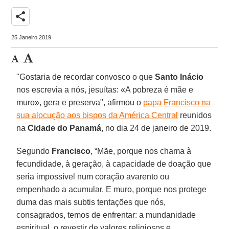
share
25 Janeiro 2019
"Gostaria de recordar convosco o que
Santo Inácio
nos escrevia a nós, jesuítas: «A pobreza é mãe e
muro», gera e preserva", afirmou o
papa Francisco na
sua alocução aos bispos da América Central
reunidos
na
Cidade do Panamá
, no dia 24 de janeiro de 2019.
Segundo
Francisco
, “Mãe, porque nos chama à
fecundidade, à geração, à capacidade de doação que
seria impossível num coração avarento ou
empenhado a acumular. E muro, porque nos protege
duma das mais subtis tentações que nós,
consagrados, temos de enfrentar: a mundanidade
espiritual, o revestir de valores religiosos e