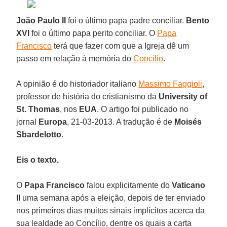
João Paulo II
foi o último papa padre conciliar.
Bento
XVI
foi o último papa perito conciliar. O
Papa
Francisco
terá que fazer com que a Igreja dê um
passo em relação à memória do
Concílio
.
A opinião é do historiador italiano
Massimo Faggioli
,
professor de história do cristianismo da
University of
St. Thomas
, nos
EUA
. O artigo foi publicado no
jornal
Europa
, 21-03-2013. A tradução é de
Moisés
Sbardelotto
.
Eis o texto.
O
Papa Francisco
falou explicitamente do
Vaticano
II
uma semana após a eleição, depois de ter enviado
nos primeiros dias muitos sinais implícitos acerca da
sua lealdade ao Concílio, dentre os quais a carta