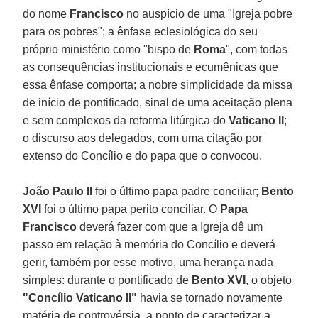
do nome
Francisco
no auspício de uma "Igreja pobre
para os pobres"; a ênfase eclesiológica do seu
próprio ministério como "bispo de
Roma
", com todas
as consequências institucionais e ecumênicas que
essa ênfase comporta; a nobre simplicidade da missa
de início de pontificado, sinal de uma aceitação plena
e sem complexos da reforma litúrgica do
Vaticano II
;
o discurso aos delegados, com uma citação por
extenso do Concílio e do papa que o convocou.
João Paulo II
foi o último papa padre conciliar;
Bento
XVI
foi o último papa perito conciliar. O
Papa
Francisco
deverá fazer com que a Igreja dê um
passo em relação à memória do Concílio e deverá
gerir, também por esse motivo, uma herança nada
simples: durante o pontificado de
Bento XVI
, o objeto
"Concílio Vaticano II"
havia se tornado novamente
matéria de controvérsia, a ponto de caracterizar a