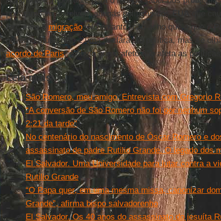
Acho que é importante para o mundo saber dos problema
pois também envolvem antigas políticas dos
EUA
que cau
forçaram a
migração
. No entanto, não acho que o que o
P
governo atual. Não é uma declaração política, mas se ol
acordo de Paris
, é óbvio que o afeto não afeta as política
Leia mais
São Romero, meu amigo. Entrevista com Gregorio 
“A conversão de São Romero não foi por nenhum sop
2:21 da tarde"
No centenário do nascimento de Óscar Romero e do
assassinato de padre Rutilio Grande. O legado dos m
El Salvador. Uma Universidade para lutar contra a v
Rutilio Grande
“O Papa quer, em uma mesma missa, canonizar dom R
Grande”, afirma bispo salvadorenho
El Salvador. Os 40 anos do assassinato do jesuíta R