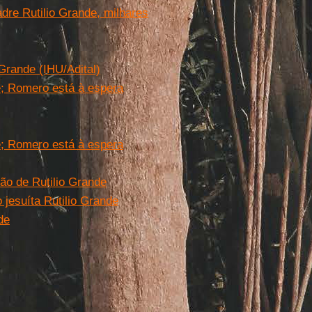
dre Rutilio Grande, milhares
 Grande (IHU/Adital)
e; Romero está à espera
e; Romero está à espera
ão de Rutilio Grande
jesuíta Rutilio Grande
de