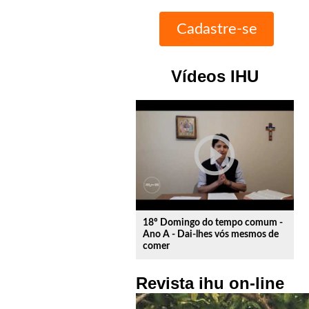
Vídeos IHU
play_circle_outline
18º Domingo do tempo comum -
Ano A - Dai-lhes vós mesmos de
comer
Revista ihu on-line