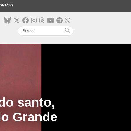
ONTATO
search
do santo,
io Grande