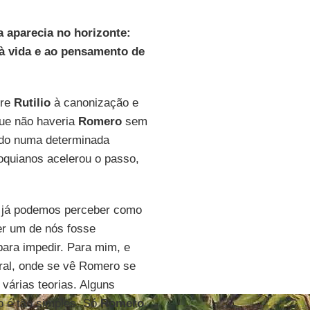
 aparecia no horizonte:
à vida e ao pensamento de
dre
Rutilio
à canonização e
ue não haveria
Romero
sem
do numa determinada
oquianos acelerou o passo,
 e já podemos perceber como
er um de nós fosse
ara impedir. Para mim, e
ral, onde se vê Romero se
várias teorias. Alguns
o é tão simples. Só
Romero