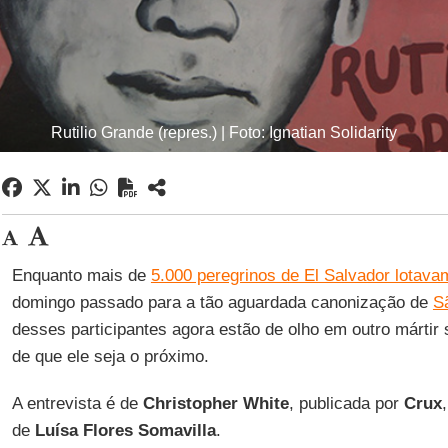
Rutilio Grande (repres.) | Foto: Ignatian Solidarity
Enquanto mais de
5.000 peregrinos de El Salvador lotav
domingo passado para a tão aguardada canonização de
S
desses participantes agora estão de olho em outro mártir
de que ele seja o próximo.
A entrevista é de
Christopher White
, publicada por
Crux
de
Luísa Flores Somavilla
.