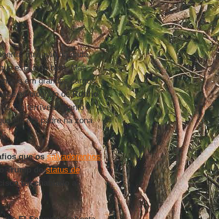
aberta, mas não há nada
 que está indo bem. Mas
 amigos em grandes cargos,
disse ao biógrafo de
Rutilio
ias tão terríveis quanto
ue ele era padre na zona
afios que os
salvadorenhos
no Trump do
status de
ncisco ter chamado a