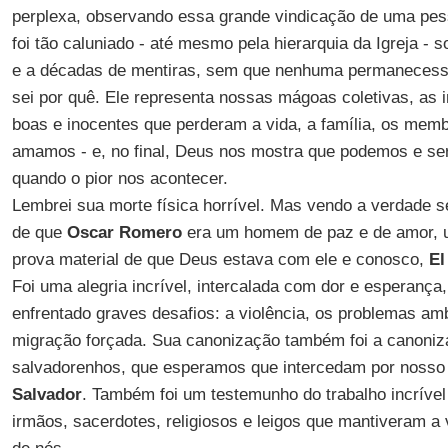
perplexa, observando essa grande vindicação de uma pes
foi tão caluniado - até mesmo pela hierarquia da Igreja - 
e a décadas de mentiras, sem que nenhuma permanecesse
sei por quê. Ele representa nossas mágoas coletivas, as 
boas e inocentes que perderam a vida, a família, os memb
amamos - e, no final, Deus nos mostra que podemos e se
quando o pior nos acontecer.
Lembrei sua morte física horrível. Mas vendo a verdade s
de que
Oscar Romero
era um homem de paz e de amor, um
prova material de que Deus estava com ele e conosco,
El
Foi uma alegria incrível, intercalada com dor e esperança
enfrentado graves desafios: a violência, os problemas am
migração forçada. Sua canonização também foi a canoniz
salvadorenhos, que esperamos que intercedam por nosso 
Salvador
. Também foi um testemunho do trabalho incríve
irmãos, sacerdotes, religiosos e leigos que mantiveram a 