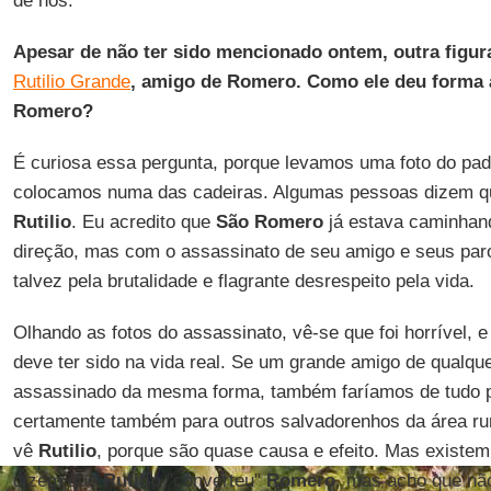
de nós.
Apesar de não ter sido mencionado ontem, outra figura
Rutilio Grande
, amigo de Romero. Como ele deu forma 
Romero?
É curiosa essa pergunta, porque levamos uma foto do pa
colocamos numa das cadeiras. Algumas pessoas dizem q
Rutilio
. Eu acredito que
São Romero
já estava caminhan
direção, mas com o assassinato de seu amigo e seus par
talvez pela brutalidade e flagrante desrespeito pela vida.
Olhando as fotos do assassinato, vê-se que foi horrível,
deve ter sido na vida real. Se um grande amigo de qualqu
assassinado da mesma forma, também faríamos de tudo p
certamente também para outros salvadorenhos da área ru
vê
Rutilio
, porque são quase causa e efeito. Mas existem 
dizem que
Rutilio
"converteu"
Romero
, mas acho que nã