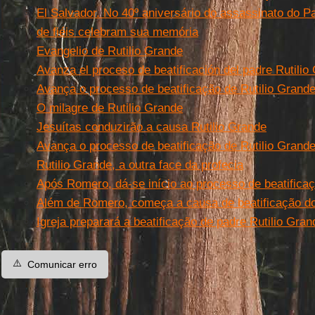
El Salvador. No 40º aniversário do assassinato do Pa
de fiéis celebram sua memória
Evangelio de Rutilio Grande
Avanza el proceso de beatificación del padre Rutilio
Avança o processo de beatificação de Rutilio Grand
O milagre de Rutilio Grande
Jesuítas conduzirão a causa Rutilio Grande
Avança o processo de beatificação de Rutilio Grand
Rutilio Grande, a outra face da profecia
Após Romero, dá-se início ao processo de beatificaç
Além de Romero, começa a causa de beatificação do 
Igreja preparará a beatificação de padre Rutilio Gran
⚠️
Comunicar erro