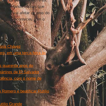
s que
El Salvador
enfrenta,
saram danos sociais que
apa
diz vai afetar os atos do
har o que aconteceu com o
s do governo.
Rosa Chávez
ro, em uma terça-feira às
s quarenta anos do
ártires de El Salvador
iolência, com o nome de
omero e beatificar Rutilio
utilio Grande