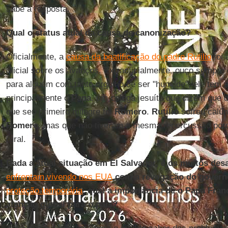
sabe a resposta.
Qual o status atual da causa de canonização?
Oficialmente, a
causa da beatificação do padre Rutilio
foi 
oficial sobre os avanços. Extraoficialmente, ouço sempre
para alguém com tanto orgulho de ser "humilde", ele tem
principalmente o
Papa
, um colega jesuíta que dizem que 
que seu primeiro milagre foi
Romero
.
Rutilio
sofreu calún
Romero
, mas que não tiveram a mesma repercussão porq
rural.
Dada a atual situação em El Salvador, e os muitos des
enfrentam vivendo nos EUA
com a revogação do gover
proteção temporária
, qual a importância de o Papa Fra
atenção global para o país?