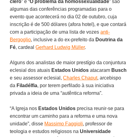
clero
” e “
O problema da homossexualidade
” são
algumas das conferências programadas para o
evento que acontecerá no dia 02 de outubro, cuja
inscrição é de 500 dólares (afora hotel), e que contará
com a participação de uma lista de vozes
anti-
Bergoglio
, inclusive a do ex-prefeito da
Doutrina da
Fé
, cardeal
Gerhard Ludwig Müller
.
Alguns dos analistas de maior prestígio da conjuntura
eclesial dos atuais
Estados Unidos
atacaram
Busch
e seu assessor eclesial,
Charles Chaput
, arcebispo
da
Filadélfia
, por terem perfilado à sua iniciativa
privada a ideia de uma “autêntica reforma”.
“A Igreja nos
Estados Unidos
precisa reunir-se para
encontrar um caminho para a reforma e uma nova
unidade”, disse
Massimo Faggioli
, professor de
teologia e estudos religiosos na
Universidade