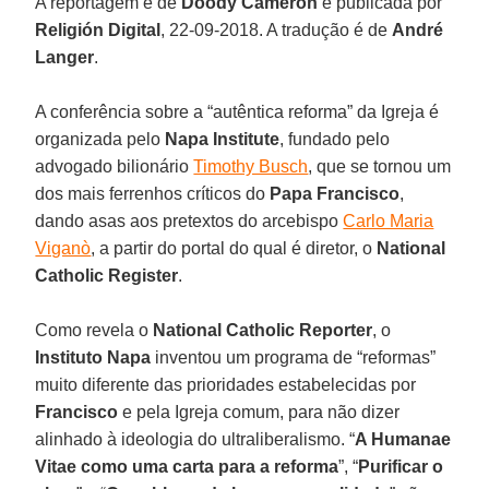
A reportagem é de
Doody Cameron
e publicada por
Religión Digital
, 22-09-2018. A tradução é de
André
Langer
.
A conferência sobre a “autêntica reforma” da Igreja é
organizada pelo
Napa Institute
, fundado pelo
advogado bilionário
Timothy Busch
, que se tornou um
dos mais ferrenhos críticos do
Papa Francisco
,
dando asas aos pretextos do arcebispo
Carlo Maria
Viganò
, a partir do portal do qual é diretor, o
National
Catholic Register
.
Como revela o
National Catholic Reporter
, o
Instituto Napa
inventou um programa de “reformas”
muito diferente das prioridades estabelecidas por
Francisco
e pela Igreja comum, para não dizer
alinhado à ideologia do ultraliberalismo. “
A Humanae
Vitae como uma carta para a reforma
”, “
Purificar o