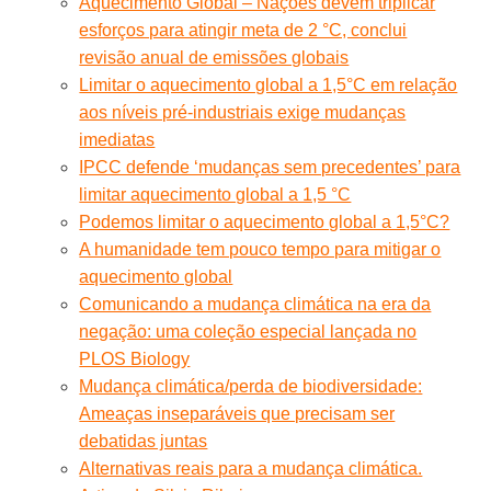
Aquecimento Global – Nações devem triplicar
esforços para atingir meta de 2 °C, conclui
revisão anual de emissões globais
Limitar o aquecimento global a 1,5°C em relação
aos níveis pré-industriais exige mudanças
imediatas
IPCC defende ‘mudanças sem precedentes’ para
limitar aquecimento global a 1,5 °C
Podemos limitar o aquecimento global a 1,5°C?
A humanidade tem pouco tempo para mitigar o
aquecimento global
Comunicando a mudança climática na era da
negação: uma coleção especial lançada no
PLOS Biology
Mudança climática/perda de biodiversidade:
Ameaças inseparáveis que precisam ser
debatidas juntas
Alternativas reais para a mudança climática.