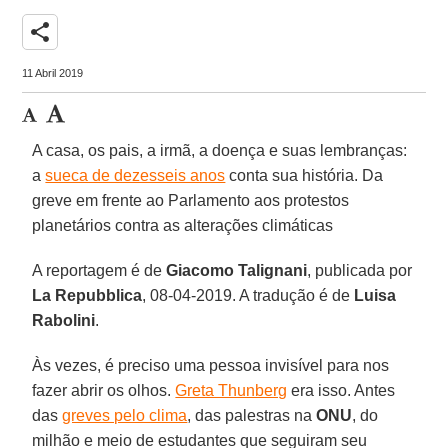
share
11 Abril 2019
A casa, os pais, a irmã, a doença e suas lembranças:
a
sueca de dezesseis anos
conta sua história. Da
greve em frente ao Parlamento aos protestos
planetários contra as alterações climáticas
A reportagem é de
Giacomo Talignani
, publicada por
La Repubblica
, 08-04-2019. A tradução é de
Luisa
Rabolini
.
Às vezes, é preciso uma pessoa invisível para nos
fazer abrir os olhos.
Greta Thunberg
era isso. Antes
das
greves pelo clima
, das palestras na
ONU
, do
milhão e meio de estudantes que seguiram seu