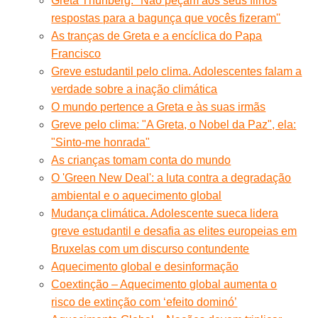
Greta Thunberg: ''Não peçam aos seus filhos
respostas para a bagunça que vocês fizeram''
As tranças de Greta e a encíclica do Papa
Francisco
Greve estudantil pelo clima. Adolescentes falam a
verdade sobre a inação climática
O mundo pertence a Greta e às suas irmãs
Greve pelo clima: "A Greta, o Nobel da Paz", ela:
"Sinto-me honrada"
As crianças tomam conta do mundo
O 'Green New Deal': a luta contra a degradação
ambiental e o aquecimento global
Mudança climática. Adolescente sueca lidera
greve estudantil e desafia as elites europeias em
Bruxelas com um discurso contundente
Aquecimento global e desinformação
Coextinção – Aquecimento global aumenta o
risco de extinção com ‘efeito dominó’